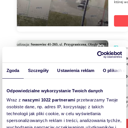
której w
m
598
Działka 598 m² pod dom w Sosnowcu (media,
blisko
Zgoda
Szczegóły
Ustawienia reklam
O plikach c
83 00
działk
Odpowiedzialne wykorzystanie Twoich danych
Nierucho
Wraz z
naszymi 1022 partnerami
przetwarzamy Twoje
łącznej 
nr KA1S
osobiste dane, np. adres IP, korzystając z takich
technologii jak pliki cookie, w celu wyświetlania
spersonalizowanych reklam i treści, analizowania tychże,
wychodzenia naprzeciw oczekiwaniom użytkowników i