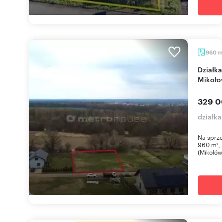
960
Działka 960 m² pod dom w spokojnej okolicy
Mikoł
329 0
działk
Na sprze
960 m², 
(Mikołów)