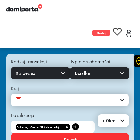
Dodaj
ogłoszenie
Rodzaj transakcji
Typ nieruchomości
Sprzedaż
Działka
Kraj
Lokalizacja
+ 0km
+
Stara, Ruda Śląska, ślą...
Pokaż