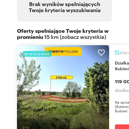
Brak wyników spełniających
Twoje kryteria wyszukiwania
Oferty spełniające Twoje kryteria w
promieniu
15 km
(
zobacz wszystkie
)
2720
WYRÓŻNIONE
Działka 2720 m² pod inwestycję w Zabrzu
Rokitni
119 0
działka
Na sprze
(Rokitni
Budowl..