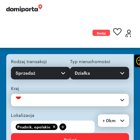
Dodaj
ogłoszenie
Rodzaj transakcji
Typ nieruchomości
Sprzedaż
Działka
Kraj
Lokalizacja
+ 0km
+
Prudnik, opolskie
Pokaż