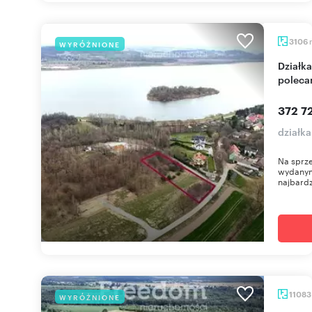
3106
WYRÓŻNIONE
Działka 31 arów z widokiem na góry i mediami -
poleca
372 72
działka
Na sprze
wydanym
najbardz
1108
WYRÓŻNIONE