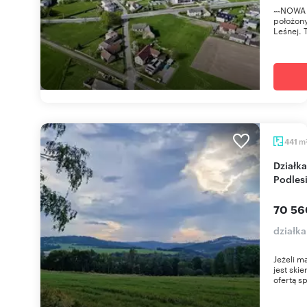
~~NOWA 
położony
Leśnej. 
m
441
Działka z widokiem na góry (4,4-30,7 arów) w
Podles
70 56
działka
Jeżeli m
jest ski
ofertą sp