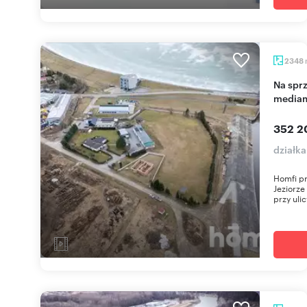
2348
Na sprzedaż działka 23 ar przy Jeziorze Nyskim z
media
352 2
działka
Homfi pr
Jeziorze
przy ulic