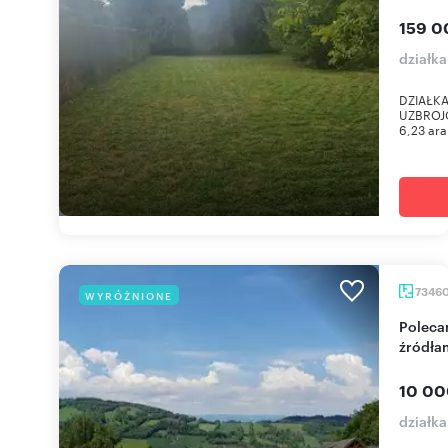
159 0
działk
DZIAŁKA
UZBROJON
6,23 ara
7346
WYRÓŻNIONE
Polecam unikalną działkę 73 ha z widokami i
źródła
10 00
działk