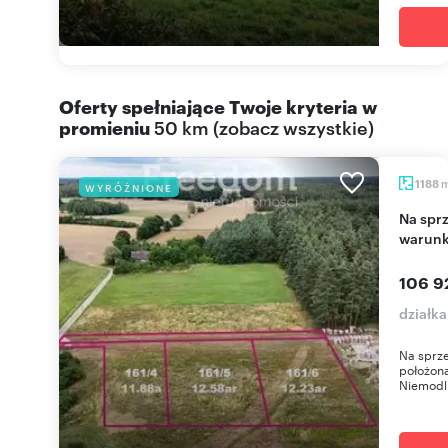
Oferty spełniające Twoje kryteria w
promieniu
50 km
(
zobacz wszystkie
)
1188
WYRÓŻNIONE
Na sprzedaż działka 1188 m² w Tłustorębach z
warun
106 9
działka
Na sprze
położona
Niemodli