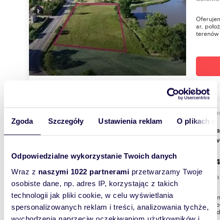
Oferujem
ar, poło
terenów 
m
962
WYRÓŻNIONE
Zgoda
Szczegóły
Ustawienia reklam
O plikach c
Działka budowlana Michałówek - media,
możliw
Odpowiedzialne wykorzystanie Twoich danych
115 44
Wraz z
naszymi 1022 partnerami
przetwarzamy Twoje
działk
osobiste dane, np. adres IP, korzystając z takich
technologii jak pliki cookie, w celu wyświetlania
Oferujem
zlokaliz
spersonalizowanych reklam i treści, analizowania tychże,
Numer dz
wychodzenia naprzeciw oczekiwaniom użytkowników i