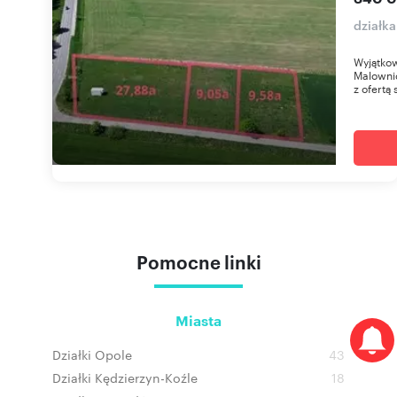
działk
Wyjątko
Malowni
z ofertą
Pomocne linki
Miasta
Działki Opole
43
Działki Kędzierzyn-Koźle
18