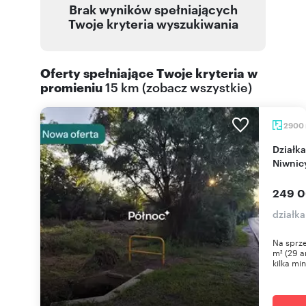
Brak wyników spełniających
Twoje kryteria wyszukiwania
Oferty spełniające Twoje kryteria w
promieniu
15 km
(
zobacz wszystkie
)
2900
Działka 2900 m² z fundamentami pod dom w
Niwnic
249 0
działka
Na sprze
m² (29 a
kilka min