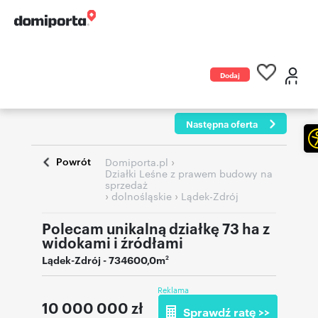
Dodaj
ogłoszenie
Następna oferta
Powrót
›
Domiporta.pl
Działki Leśne z prawem budowy na
sprzedaż
›
›
dolnośląskie
Lądek-Zdrój
Polecam unikalną działkę 73 ha z
widokami i źródłami
Lądek-Zdrój
- 734600,0m
2
Reklama
10 000 000
zł
Sprawdź ratę >>