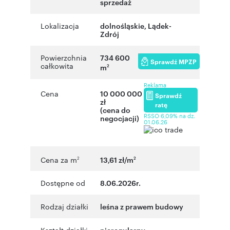
sprzedaż
Lokalizacja
dolnośląskie
,
Lądek-
Zdrój
Powierzchnia
734 600
Sprawdź MPZP
całkowita
m
2
Reklama
Cena
10 000 000
Sprawdź
zł
ratę
(cena do
RSSO 6,09% na dz.
negocjacji)
01.06.26
Cena za m
13,61 zł/m
2
2
Dostępne od
8.06.2026r.
Rodzaj działki
leśna z prawem budowy
nieregularny