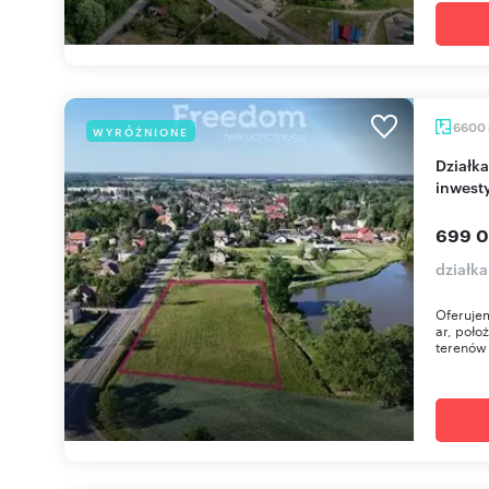
6600
WYRÓŻNIONE
Działka 66 ar z widokiem na staw, MPZP,
inwest
699 0
działka
Oferujem
ar, poło
terenów 