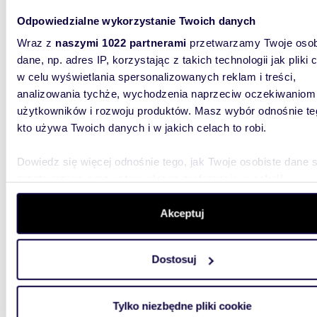
Działka 1634 m² z mediami i warunkami
Odpowiedzialne wykorzystanie Twoich danych
zabudo
Wraz z
naszymi 1022 partnerami
przetwarzamy Twoje osob
dane, np. adres IP, korzystając z takich technologii jak pliki 
163 4
w celu wyświetlania spersonalizowanych reklam i treści,
działk
analizowania tychże, wychodzenia naprzeciw oczekiwaniom
użytkowników i rozwoju produktów. Masz wybór odnośnie te
Szukasz
okolicy,
kto używa Twoich danych i w jakich celach to robi.
działka 
Dowiedz się więcej odnośnie tego, jak Twoje osobiste dane 
przetwarzane oraz ustaw własne preferencje w
sekcji
szczegółów
. W Deklaracji plików cookie możesz zmienić lu
wycofać swoją zgodę w dowolnej chwili.
Akceptuj
Wykorzystujemy pliki cookie do spersonalizowania treści i r
1739
WYRÓŻNIONE
Dostosuj
aby oferować funkcje społecznościowe i analizować ruch w 
Zapraszam do zakupu działki 1739 m² z mediami i
witrynie. Informacje o tym, jak korzystasz z naszej witryny,
warun
udostępniamy partnerom społecznościowym, reklamowym i
Tylko niezbędne pliki cookie
analitycznym. Partnerzy mogą połączyć te informacje z inn