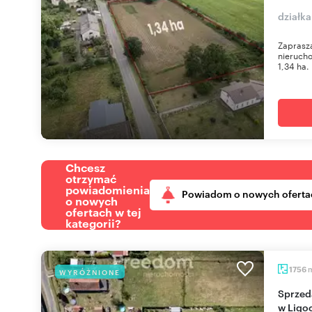
działka
Zaprasza
nieruch
1,34 ha. 
Chcesz
otrzymać
powiadomienia
Powiadom o nowych oferta
o nowych
ofertach w tej
kategorii?
1756
WYRÓŻNIONE
Sprzedam działkę budowlaną 17,56 ar z mediami
w Ligoc