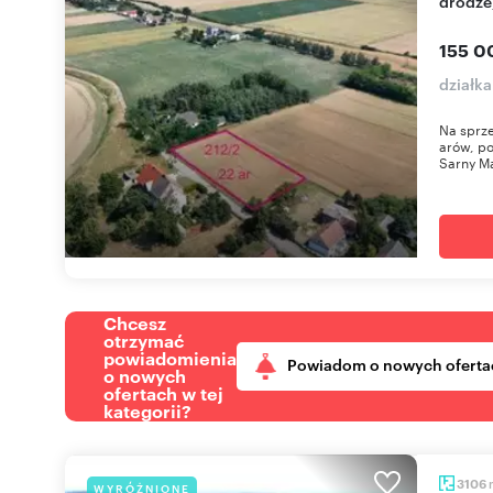
drodze
155 0
działk
Na sprze
arów, po
Sarny Ma
Chcesz
otrzymać
powiadomienia
Powiadom o nowych oferta
o nowych
ofertach w tej
kategorii?
3106
WYRÓŻNIONE