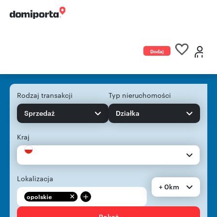
Dodaj
ogłoszenie
Rodzaj transakcji
Typ nieruchomości
Sprzedaż
Działka
Kraj
Lokalizacja
+ 0km
+
opolskie
Pokaż