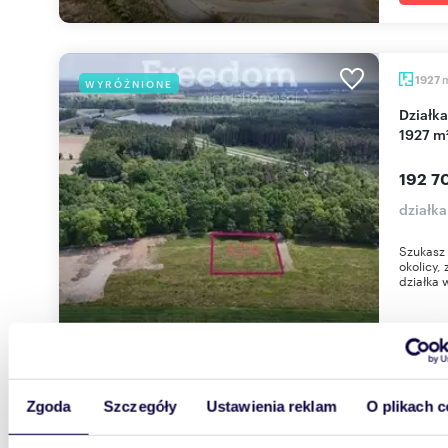
1927
WYRÓŻNIONE
Działka pod dom z mediami, spokojna okolica,
1927 m
192 7
działk
Szukasz
okolicy,
działka 
Zgoda
Szczegóły
Ustawienia reklam
O plikach c
1634
WYRÓŻNIONE