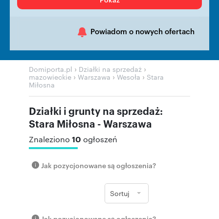
Powiadom o nowych ofertach
›
›
Domiporta.pl
Działki na sprzedaż
›
›
›
mazowieckie
Warszawa
Wesoła
Stara
Miłosna
Działki i grunty na sprzedaż:
Stara Miłosna - Warszawa
10
Znaleziono
ogłoszeń
Jak pozycjonowane są ogłoszenia?
Sortuj
Jak pozycjonowane są ogłoszenia?