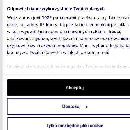
8 222 
Odpowiedzialne wykorzystanie Twoich danych
działk
Wraz z
naszymi 1022 partnerami
przetwarzamy Twoje osob
EUROVILL
dane, np. adres IP, korzystając z takich technologii jak pliki 
dla inw
9246 m2 
w celu wyświetlania spersonalizowanych reklam i treści,
analizowania tychże, wychodzenia naprzeciw oczekiwaniom
użytkowników i rozwoju produktów. Masz wybór odnośnie te
kto używa Twoich danych i w jakich celach to robi.
Dowiedz się więcej odnośnie tego, jak Twoje osobiste dane 
przetwarzane oraz ustaw własne preferencje w
sekcji
9335
WYRÓŻNIONE
szczegółów
. W Deklaracji plików cookie możesz zmienić lu
wycofać swoją zgodę w dowolnej chwili.
Akceptuj
Działka pod osiedle 14 domów w Wilanowie
Powsin
Wykorzystujemy pliki cookie do spersonalizowania treści i r
8 228
Dostosuj
aby oferować funkcje społecznościowe i analizować ruch w 
witrynie. Informacje o tym, jak korzystasz z naszej witryny,
działk
udostępniamy partnerom społecznościowym, reklamowym i
Tylko niezbędne pliki cookie
EUROVILL
analitycznym. Partnerzy mogą połączyć te informacje z inn