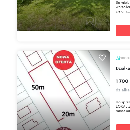
Są miejs
wartości
zielony..
1000
Dział
1 700
działk
Do sprze
LOKALIZ
mieszkan