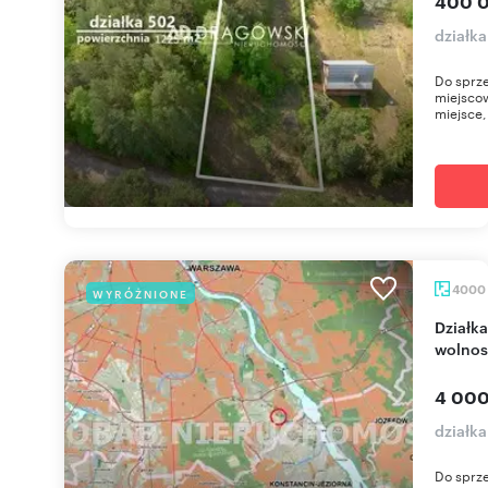
400 0
działk
Do sprze
miejsco
miejsce,
4000
WYRÓŻNIONE
Działka 4000 m² z warunkami pod 4 domy
wolnos
4 000
działk
Do sprze