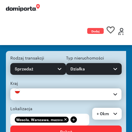
Dodaj
ogłoszenie
Rodzaj transakcji
Typ nieruchomości
Sprzedaż
Działka
Kraj
Lokalizacja
+ 0km
+
Wesoła, Warszawa, mazow...
Pokaż