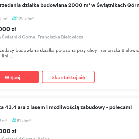
sprzedania działka budowlana 2000 m² w Świątnikach Gór
0
m
135
zł/m
2
2
000 zł
a Świątniki Górne, Franciszka Bielowicza
zedaży budowlana działka położona przy ulicy Franciszka Bielowi
linii...
Więcej
Skontaktuj się
łka 43,4 ara z lasem i możliwością zabudowy - polecam!
0
m
81
zł/m
2
2
000 zł
a Świątniki Górne, Polna