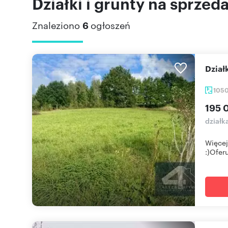
Działki i grunty na sprzed
Znaleziono
6
ogłoszeń
Dzi
105
195 
działk
Więcej
:)Oferu