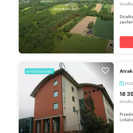
dział
Działk
zaofer
Atra
WYRÓŻNIONE
270
18 3
działk
Przedm
Lokaliz