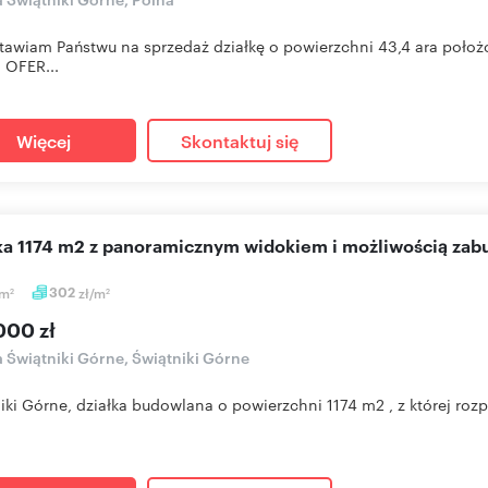
tawiam Państwu na sprzedaż działkę o powierzchni 43,4 ara położ
. OFER...
Więcej
Skontaktuj się
ałka 1174 m2 z panoramicznym widokiem i możliwością za
m
302
zł/m
2
2
000 zł
a Świątniki Górne, Świątniki Górne
iki Górne, działka budowlana o powierzchni 1174 m2 , z której ro