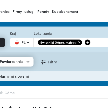
ranica
Firmy i usługi
Porady
Kup abonament
Kraj
Lokalizacja
+
PL
Świątniki Górne, małopo...
Powierzchnia
Filtry
własnymi słowami
iki Górne