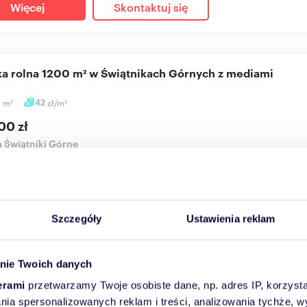
Więcej
Skontaktuj się
łka rolna 1200 m² w Świątnikach Górnych z mediami
0
m
42
zł/m
2
2
00 zł
a Świątniki Górne
przedania działka rolna w Świątnikach Górnych. Nieruchomość r
 użytk...
Szczegóły
Ustawienia reklam
Więcej
Skontaktuj się
nie Twoich danych
erami
przetwarzamy Twoje osobiste dane, np. adres IP, korzystaj
aszam do zakupu działki 1353 m² w malowniczych Świątn
lania spersonalizowanych reklam i treści, analizowania tychże,