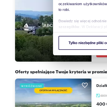
oczekiwaniom użytkowników i
135
to robi.
410 
Dowiedz się więcej odnośnie
działk
szczegółów
. W Deklaracji 
Świątn
stanow
Wykorzystujemy pliki cookie 
Tylko niezbędne pliki c
ruch w naszej witrynie. Inf
reklamowym i analitycznym. 
uzyskanymi podczas korzysta
Oferty spełniające Twoje kryteria w promi
Dzi
WYRÓŻNIONE
480
400 