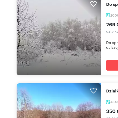
Do 
200
269 
działk
Do spr
dalszej 
Dzia
434
350 
działk