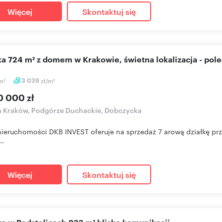
Więcej
Skontaktuj się
łka 724 m² z domem w Krakowie, świetna lokalizacja - pol
m
3 039
zł/m
2
2
0 000 zł
a Kraków, Podgórze Duchackie, Dobczycka
nieruchomości DKB INVEST oferuje na sprzedaż 7 arową działkę prz
..
Więcej
Skontaktuj się