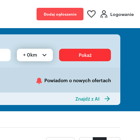
Logowanie
Dodaj ogłoszenie
+ 0km
Pokaż
Powiadom o nowych ofertach
Znajdź z AI