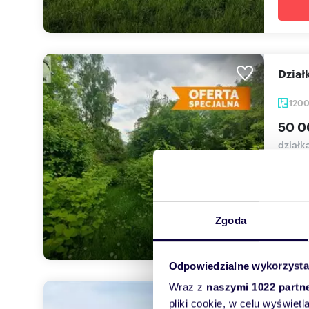
Dzia
120
50 0
działk
| Do s
(tereny
Zgoda
Odpowiedzialne wykorzysta
Wraz z
naszymi 1022 partn
Zapr
pliki cookie, w celu wyświet