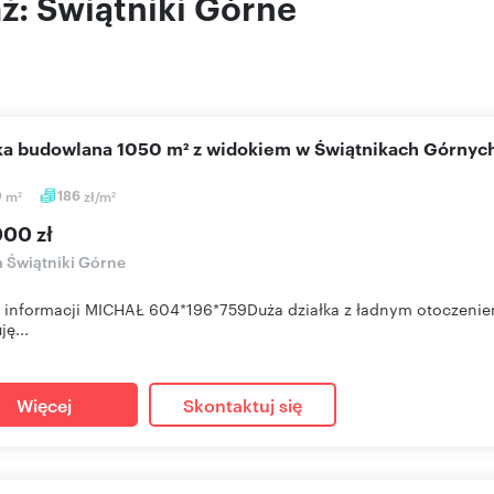
aż: Świątniki Górne
ałka budowlana 1050 m² z widokiem w Świątnikach Górnyc
0
m
186
zł/m
2
2
000 zł
a Świątniki Górne
 informacji MICHAŁ 604*196*759Duża działka z ładnym otoczeniem
ję...
Więcej
Skontaktuj się