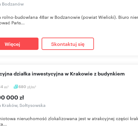
ka Bodzanów
a rolno-budowlana 48ar w Bodzanowie (powiat Wielicki). Biuro n
ować Pańs...
Więcej
Skontaktuj się
kcyjna działka inwestycyjna w Krakowie z budynkiem
34
m
680
zł/m
2
2
90 000 zł
a Kraków, Sołtysowska
iotowa nieruchomość zlokalizowana jest w atrakcyjnej części kr
a...