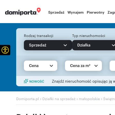
Sprzedaż
Wynajem
Pierwotny
Zag
Rodzaj transakcji
Typ nieruchomości
Sprzedaż
Działka
Otwórz pasek narzędzi
Cena
Cena za m²
Znajdź nieruchomość opisując ją 
NOWOŚĆ
›
›
›
Domiporta.pl
Działki na sprzedaż
małopolskie
Świątn