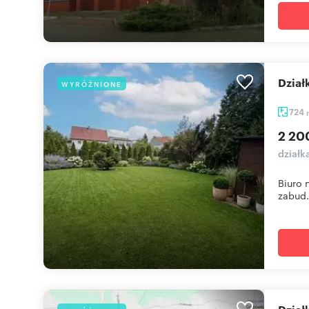
Dzia
WYRÓŻNIONE
724
2 20
działk
Biuro 
zabud.