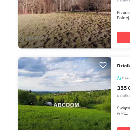
Przeds
Polnej
Dzi
1174
355 
działk
Świątn
w kt...