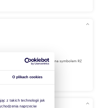
olna, w miejscowym planie oznaczona symbolem RZ
O plikach cookies
ąc z takich technologii jak
ikach Górnych
 wychodzenia naprzeciw