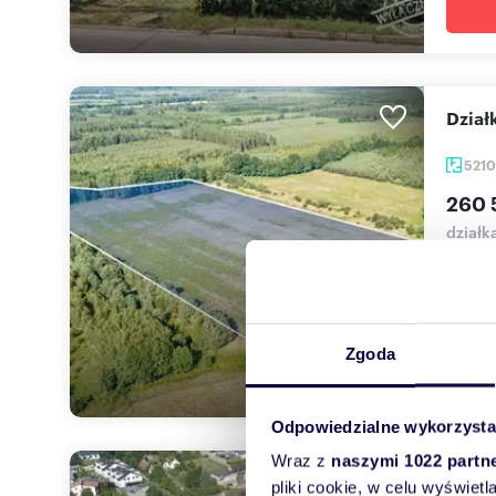
Dzia
521
260 
działk
WYNAG
(52.10
Zgoda
Odpowiedzialne wykorzysta
Wraz z
naszymi 1022 partn
Racu
pliki cookie, w celu wyświet