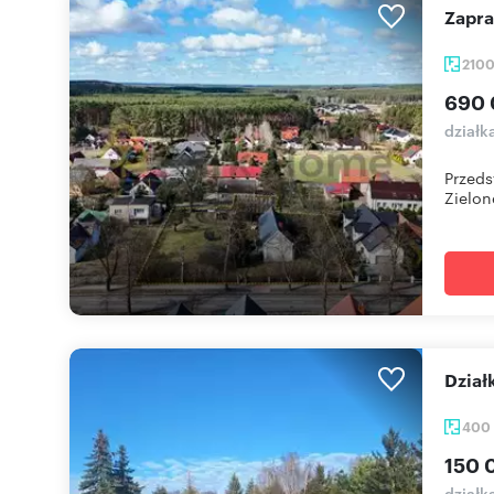
Zapr
210
690 
działk
Przeds
Zielone
Dzia
400
150 
działk