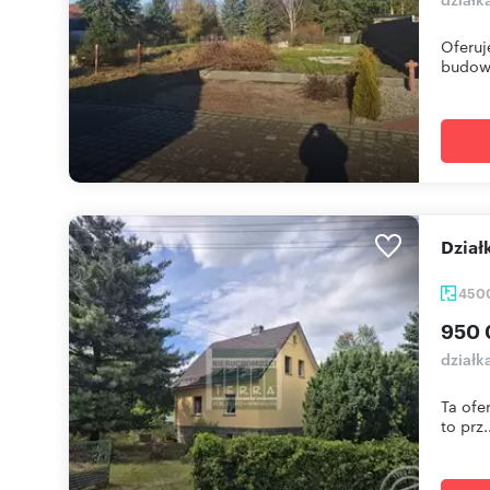
Oferuj
budowl
Dzia
450
950 
działk
Ta ofe
to prz.