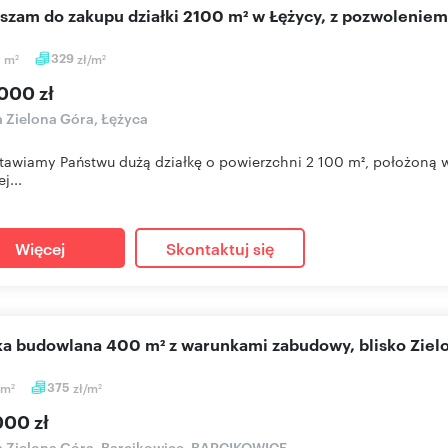
aszam do zakupu działki 2100 m² w Łężycy, z pozwoleni
0
m
329
zł/m
2
2
000 zł
a Zielona Góra, Łężyca
tawiamy Państwu dużą działkę o powierzchni 2 100 m², położoną w 
j...
Więcej
Skontaktuj się
łka budowlana 400 m² z warunkami zabudowy, blisko Ziel
m
375
zł/m
2
2
000 zł
a Zielona Góra, Barcikowice, BARCIKOWICE