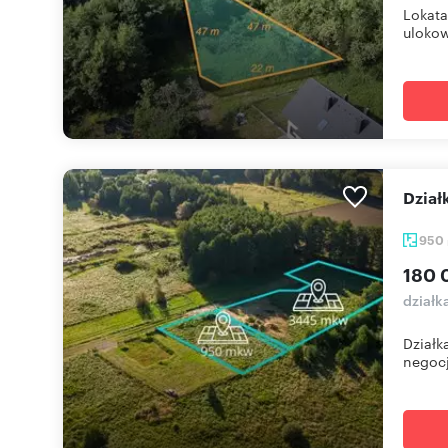
Lokata
ulokow
Dzia
950
180 
działk
Działk
negocj