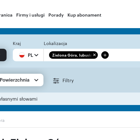
ranica
Firmy i usługi
Porady
Kup abonament
Kraj
Lokalizacja
+
PL
Zielona Góra, lubuskie
Powierzchnia
Filtry
własnymi słowami
óra