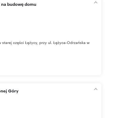
em na budowę domu
starej części Łężycy, przy ul. Łężyca-Odrzańska w
onej Góry