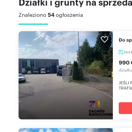
Działki i grunty na sprzed
Znaleziono
54
ogłoszenia
Do s
264
990 
dział
JEŚLI
TRAFIŁ