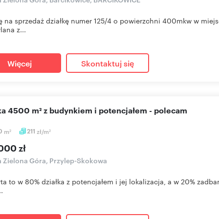
ę na sprzedaż działkę numer 125/4 o powierzchni 400mkw w miejsc
ana z...
Więcej
Skontaktuj się
łka 4500 m² z budynkiem i potencjałem - polecam
0
m
211
zł/m
2
2
000 zł
a Zielona Góra, Przylep-Skokowa
rta to w 80% działka z potencjałem i jej lokalizacja, a w 20% za
..