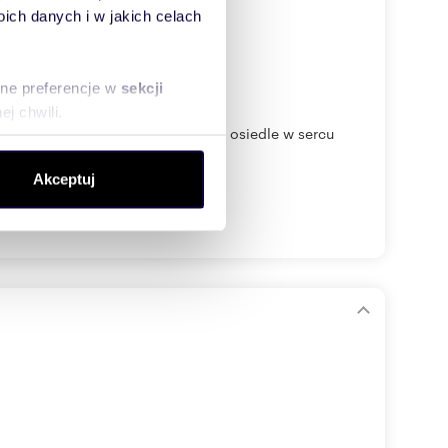
ch danych i w jakich celach
sne preferencje w
sekcji
j chwili.
 swoją rezydencję lub kameralne osiedle w sercu
ołecznościowe i analizować
Akceptuj
artnerom społecznościowym,
anymi od Ciebie lub