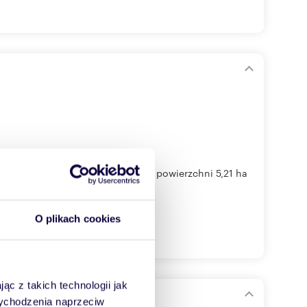
aż nieruchomość gruntowa o powierzchni 5,21 ha
O plikach cookies
ąc z takich technologii jak
 wychodzenia naprzeciw