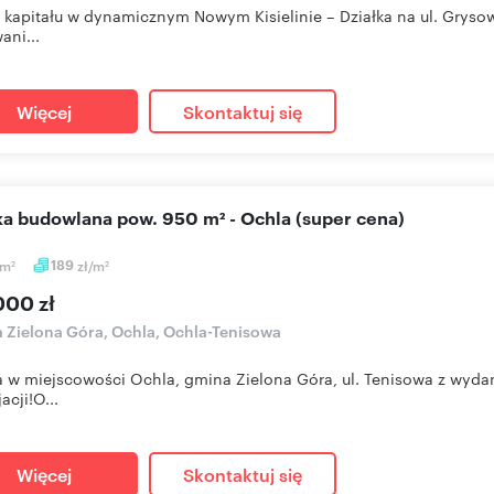
 kapitału w dynamicznym Nowym Kisielinie – Działka na ul. Grys
ani...
Więcej
Skontaktuj się
łka budowlana pow. 950 m² - Ochla (super cena)
m
189
zł/m
2
2
000 zł
a Zielona Góra, Ochla, Ochla-Tenisowa
a w miejscowości Ochla, gmina Zielona Góra, ul. Tenisowa z wyda
acji!O...
Więcej
Skontaktuj się