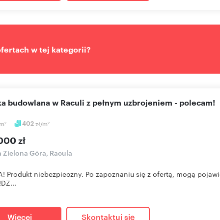
ertach w tej kategorii?
łka budowlana w Raculi z pełnym uzbrojeniem - polecam!
m
402
zł/m
2
2
000 zł
a Zielona Góra, Racula
 Produkt niebezpieczny. Po zapoznaniu się z ofertą, mogą pojaw
!DZ...
Więcej
Skontaktuj się