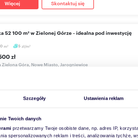
Więcej
Skontaktuj się
łka 52 100 m² w Zielonej Górze - idealna pod inwestycję
00
m
5
zł/m
2
2
500 zł
a Zielona Góra, Nowe Miasto, Jarogniewice
RODZENIE BIURA POKRYWA WŁAŚCICIEL NIERUCHOMOŚCINa sprzed
0 m²), położon...
Szczegóły
Ustawienia reklam
Więcej
Skontaktuj się
nie Twoich danych
erami
przetwarzamy Twoje osobiste dane, np. adres IP, korzystaj
la: Działka budowlana 3195 m² z widokiem!
lania spersonalizowanych reklam i treści, analizowania tychże,