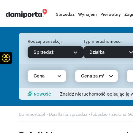
Sprzedaż
Wynajem
Pierwotny
Zag
Rodzaj transakcji
Typ nieruchomości
Sprzedaż
Działka
Otwórz pasek narzędzi
Cena
Cena za m²
Znajdź nieruchomość opisując ją 
NOWOŚĆ
›
›
›
Domiporta.pl
Działki na sprzedaż
lubuskie
Zielona G