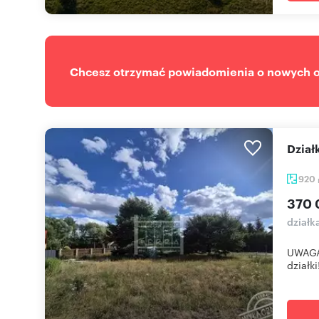
Chcesz otrzymać powiadomienia o nowych of
Dzia
920
370 
działk
UWAGA!
działki