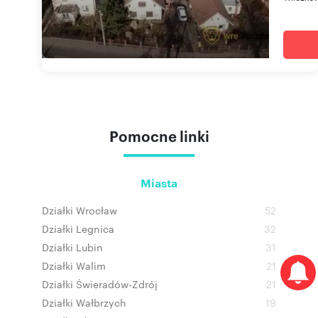
Pomocne linki
Miasta
Działki Wrocław
52
Działki Legnica
32
Działki Lubin
31
Działki Walim
21
Działki Świeradów-Zdrój
21
Działki Wałbrzych
19