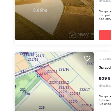
działka
Na sprze
m2, poło
Kobierzy
3238
Sprze
809 5
działk
Na sprze
Kąty Wro
lub chce