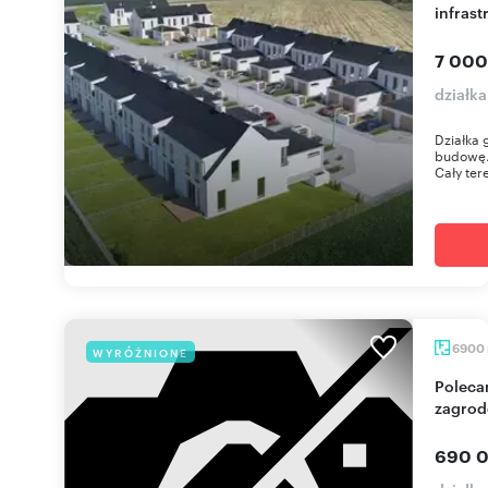
infrast
7 000
działk
Działka 
budowę.
Cały tere
6900
WYRÓŻNIONE
Polecam działkę 6900 m² pod zabudowę
zagrod
690 0