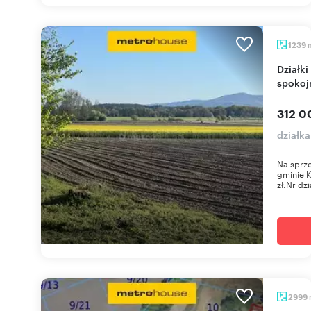
1239
Działki budowlane w Wojtkowicach, media,
spokoj
312 0
działk
Na sprze
gminie 
zł.Nr dzi
2999