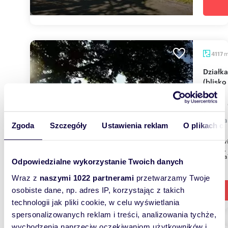
4117
Działka 4117 m² pod zabudowę w Jeszkowicach
(blisko
1 450
działk
Zgoda
Szczegóły
Ustawienia reklam
O plikach c
Jeszkowi
4117m2,
ul.Bożka
Odpowiedzialne wykorzystanie Twoich danych
Wraz z
naszymi 1022 partnerami
przetwarzamy Twoje
osobiste dane, np. adres IP, korzystając z takich
technologii jak pliki cookie, w celu wyświetlania
spersonalizowanych reklam i treści, analizowania tychże,
wychodzenia naprzeciw oczekiwaniom użytkowników i