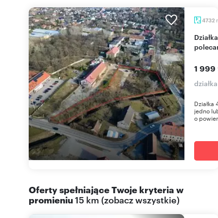
4732
Działka 4736 m² w Żórawinie pod inwestycję -
poleca
1 999 
działk
Działka 
jedno lu
o powier
Oferty spełniające Twoje kryteria w
promieniu
15 km
(
zobacz wszystkie
)