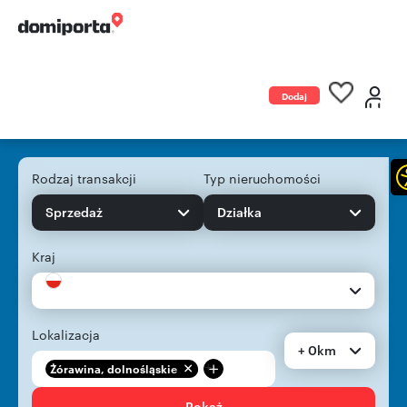
Dodaj
ogłoszenie
Rodzaj transakcji
Typ nieruchomości
Sprzedaż
Działka
Kraj
Lokalizacja
+ 0km
+
Żórawina, dolnośląskie
Pokaż