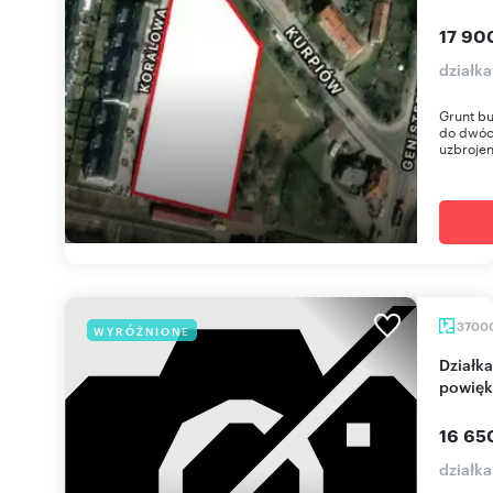
17 90
działk
Grunt bu
do dwóch
uzbrojen
3700
WYRÓŻNIONE
Działka 3,7 ha pod działalność (możliwość
powięk
16 65
działk