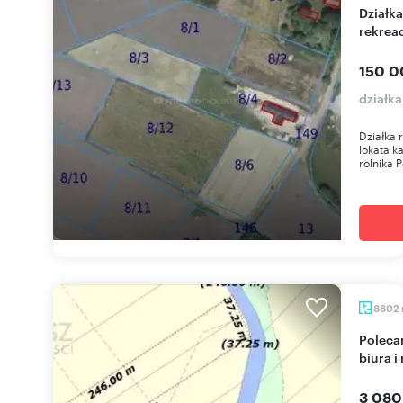
Działka rolna 2999 m² z widokiem na Ślężę -
rekreac
150 0
działka
Działka 
lokata k
rolnika P
8802
Polecam działkę 8 802 m² z MPZP pod usługi,
biura i
3 080