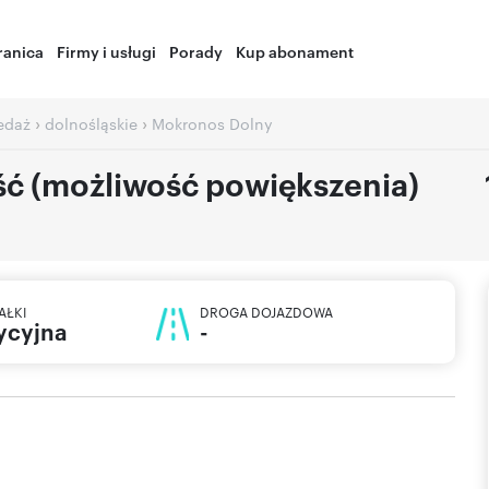
ranica
Firmy i usługi
Porady
Kup abonament
›
›
zedaż
dolnośląskie
Mokronos Dolny
ość (możliwość powiększenia)
AŁKI
DROGA DOJAZDOWA
ycyjna
-