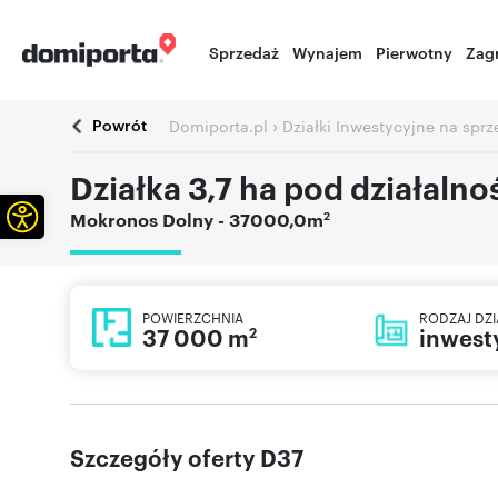
Sprzedaż
Wynajem
Pierwotny
Zag
Powrót
›
Domiporta.pl
Działki Inwestycyjne na spr
Działka 3,7 ha pod działaln
Otwórz pasek narzędzi
2
Mokronos Dolny
- 37000,0m
POWIERZCHNIA
RODZAJ DZI
37 000 m
inwest
2
Szczegóły oferty D37