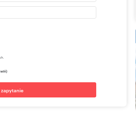
ch.
zwiń)
j zapytanie