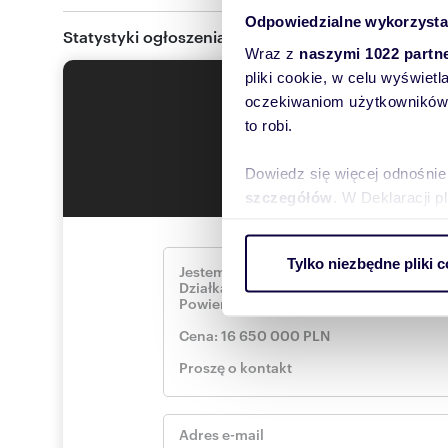
Odpowiedzialne wykorzysta
Statystyki ogłoszenia:
Wraz z
naszymi 1022 partn
pliki cookie, w celu wyświet
Wyślij 
oczekiwaniom użytkowników i
to robi.
To najlepszy sposób
szybko się z 
Dowiedz się więcej odnośnie
szczegółów
. W Deklaracji 
Wykorzystujemy pliki cookie 
Tylko niezbędne pliki c
ruch w naszej witrynie. Inf
reklamowym i analitycznym. 
uzyskanymi podczas korzysta