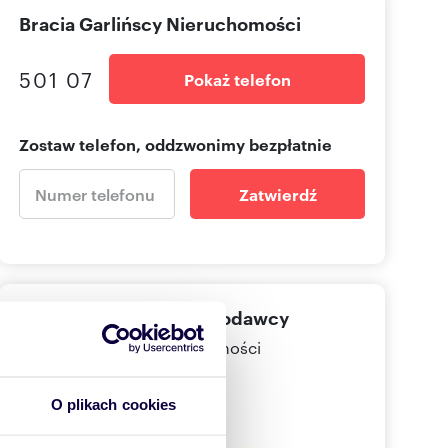
Bracia Garlińscy Nieruchomości
501 07
Pokaż telefon
Zostaw telefon, oddzwonimy bezpłatnie
Zatwierdź
Informacje o ogłoszeniodawcy
Bracia Garlińscy Nieruchomości
O plikach cookies