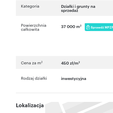
Kategoria
Działki i grunty na
sprzedaż
Powierzchnia
2
37 000 m
Sprawdź MPZ
całkowita
2
2
Cena za m
450 zł/m
Rodzaj działki
inwestycyjna
Lokalizacja