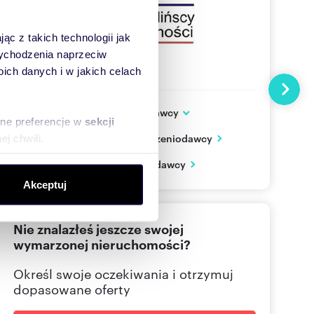
ąc z takich technologii jak
 wychodzenia naprzeciw
ch danych i w jakich celach
Następn
Dodatkowe dane ogłoszeniodawcy
sne preferencje w
sekcji
ul. Opłotkowa 11
Zobacz wszystkie oferty ogłoszeniodawcy
j chwili.
Wrocław
dolnośląskie
PL
Zobacz wizytówkę ogłoszeniodawcy
ołecznościowe i analizować
Akceptuj
artnerom społecznościowym,
501 07
Pokaż telefon
anymi od Ciebie lub
Nie znalazłeś jeszcze swojej
wymarzonej nieruchomości?
Określ swoje oczekiwania i otrzymuj
dopasowane oferty