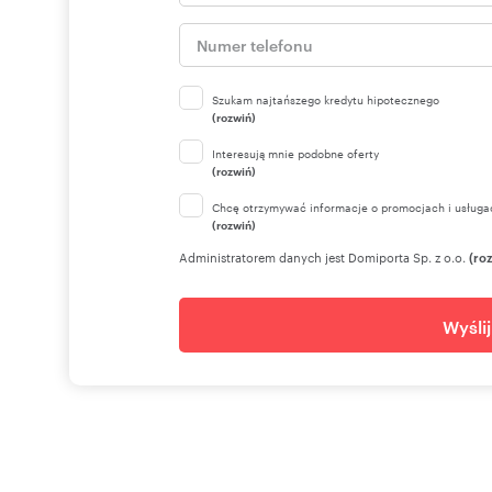
Szukam najtańszego kredytu hipotecznego
(rozwiń)
Interesują mnie podobne oferty
(rozwiń)
Chcę otrzymywać informacje o promocjach i usługa
(rozwiń)
Administratorem danych jest Domiporta Sp. z o.o.
(ro
Wyśli