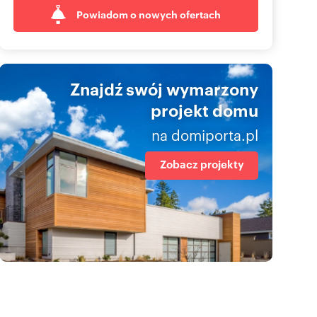
Powiadom o nowych ofertach
Znajdź swój wymarzony
projekt domu
na domiporta.pl
Zobacz projekty