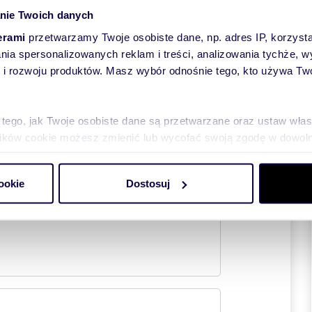
nie Twoich danych
erami
przetwarzamy Twoje osobiste dane, np. adres IP, korzystaj
lania spersonalizowanych reklam i treści, analizowania tychże,
wiadomość
 rozwoju produktów. Masz wybór odnośnie tego, kto używa Twoi
, aby właściciel oferty
Tobą skontaktował!
 tego, jak Twoje osobiste dane są przetwarzane oraz ustaw wła
plików cookie możesz zmienić lub wycofać swoją zgodę w dowolne
do spersonalizowania treści i reklam, aby oferować funkcje sp
ookie
Dostosuj
ormacje o tym, jak korzystasz z naszej witryny, udostępniamy p
Partnerzy mogą połączyć te informacje z innymi danymi otrzym
nia z ich usług.