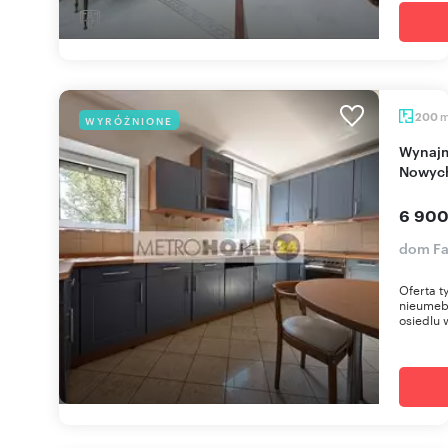
200
WYRÓŻNIONE
Wynajmę przestronny dom 200 m² w Falentach
Nowyc
6 900
dom Fa
Oferta t
nieumeb
osiedlu 