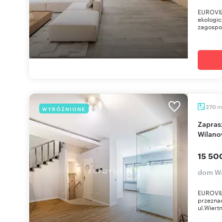
EUROVIL
ekologic
zagospo
m
270
WYRÓŻNIONE
Zapraszam do wynajmu nowoczesnego domu w
Wilano
15 50
dom Wa
EUROVIL
przezna
ul.Wiert