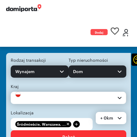
Dodaj
ogłoszenie
Rodzaj transakcji
Typ nieruchomości
Wynajem
Dom
Kraj
Lokalizacja
+ 0km
+
Śródmieście, Warszawa, ...
Pokaż