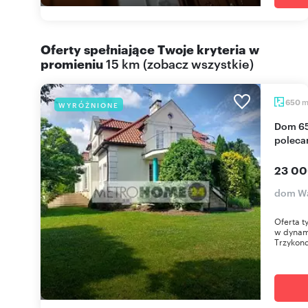
Oferty spełniające Twoje kryteria w
promieniu
15 km
(
zobacz wszystkie
)
650
WYRÓŻNIONE
Dom 650 m² w Wilanowie z ogrodem i sauną -
poleca
23 00
dom Wa
Oferta t
w dynami
Trzykond