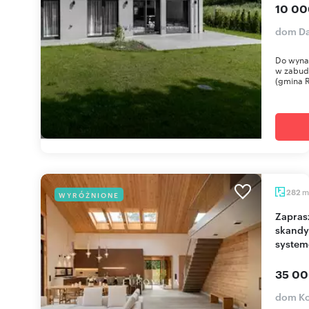
10 00
dom D
Do wyna
w zabud
(gmina R
m
282
WYRÓŻNIONE
Zapraszam do luksusowego domu
skandy
syste
35 00
dom Ko