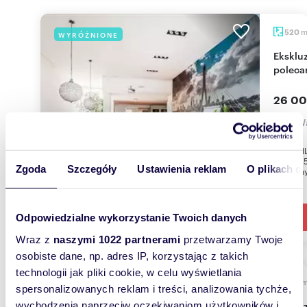
520
WYRÓŻNIONE
Ekskluzywny dom 520 m² w Wilanowie, 8 pokoi -
poleca
26 00
dom Wa
EUROVIL
działce
Zgoda
Szczegóły
Ustawienia reklam
O plikach c
położony
Odpowiedzialne wykorzystanie Twoich danych
Wraz z
naszymi 1022 partnerami
przetwarzamy Twoje
osobiste dane, np. adres IP, korzystając z takich
technologii jak pliki cookie, w celu wyświetlania
400
WYRÓŻNIONE
spersonalizowanych reklam i treści, analizowania tychże,
Ekskluzywny dom 400 m² w Konstancinie-
wychodzenia naprzeciw oczekiwaniom użytkowników i