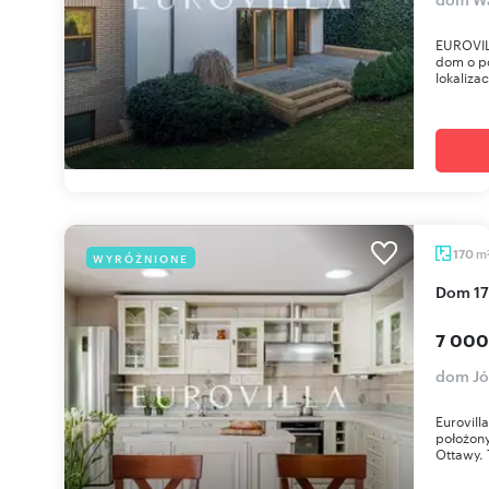
EUROVIL
dom o po
lokalizac
m
170
WYRÓŻNIONE
Dom 1
7 000
dom Jó
Eurovill
położony
Ottawy. T