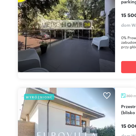
parkin
15 50
dom Wa
0% Prow
zabudowi
przy głów
360
WYRÓŻNIONE
Przestronny dom 360 m² w Wilanowie Zawadach
(blisko
15 00
dom Wa