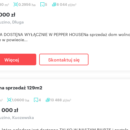
,30
m
0,2956
ha
5
6 044
zł/m
2
2
000 zł
zino, Długa
A DOSTĘNA WYŁĄCZNIE W PEPPER HOUSENa sprzedaż dom wolnosto
e w powiecie...
Więcej
Skontaktuj się
 na sprzedaż 129m2
m
1,0600
ha
4
13 488
zł/m
2
2
 000 zł
uzino, Kuczewska
, którą oglądasz jest dostępna TYLKO W NASZYM BIURZE i został