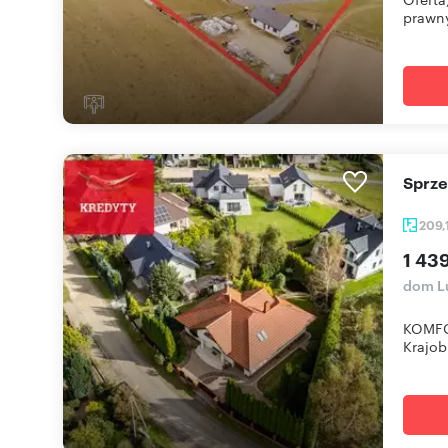
prawny
Sprz
209,
1 43
dom L
KOMFO
Krajob