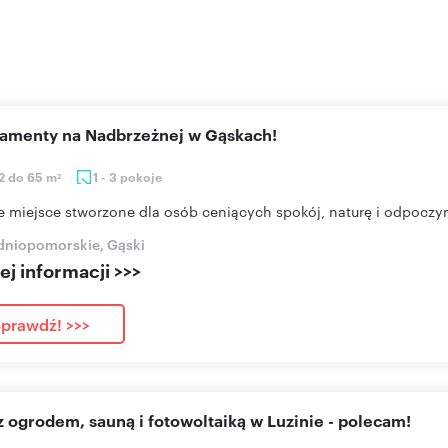
rtamenty na Nadbrzeżnej w Gąskach!
2 do 65 m
1 - 3 pokoje
2
e miejsce stworzone dla osób ceniących spokój, naturę i odpoczyn
dniopomorskie, Gąski
j informacji >>>
prawdź! >>>
z ogrodem, sauną i fotowoltaiką w Luzinie - polecam!