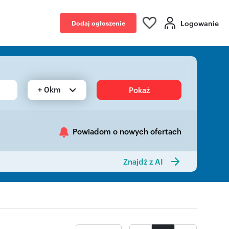
Logowanie
Dodaj ogłoszenie
+ 0km
Pokaż
Powiadom o nowych ofertach
Znajdź z AI