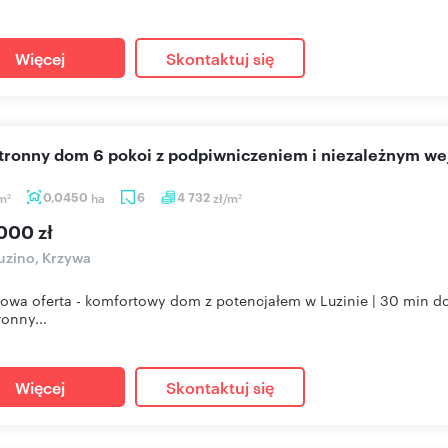
Więcej
Skontaktuj się
stronny dom 6 pokoi z podpiwniczeniem i niezależnym w
m
0,0450
ha
6
4 732
zł/m
2
2
000 zł
uzino, Krzywa
owa oferta - komfortowy dom z potencjałem w Luzinie | 30 min do
ronny...
Więcej
Skontaktuj się