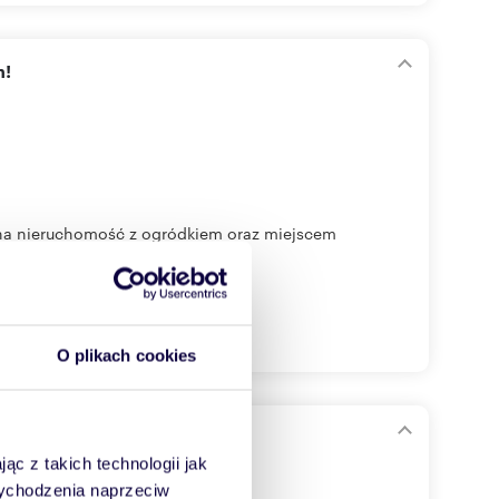
m!
na nieruchomość z ogródkiem oraz miejscem
O plikach cookies
ąc z takich technologii jak
 wychodzenia naprzeciw