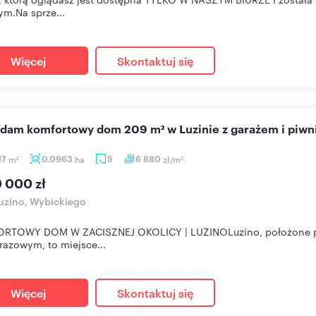
m.Na sprze...
Więcej
Skontaktuj się
edam komfortowy dom 209 m² w Luzinie z garażem i piwn
17
m
0,0963
ha
5
6 880
zł/m
2
2
9 000 zł
uzino, Wybickiego
RTOWY DOM W ZACISZNEJ OKOLICY | LUZINOLuzino, położone pom
razowym, to miejsce...
Więcej
Skontaktuj się