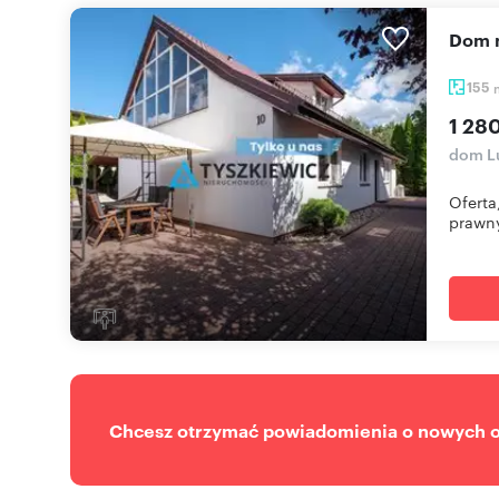
dom
155
1 28
dom Lu
Oferta
prawny
Chcesz otrzymać powiadomienia o nowych of