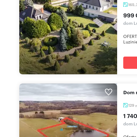
165
999 
dom Lu
OFERT
Luzini
dom
129
1 740
dom L
Oferta