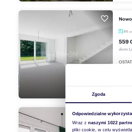
Now
86
559 
dom L
OSTATN
postoj
Zgoda
Odpowiedzialne wykorzysta
dom
Wraz z
naszymi 1022 partn
157
pliki cookie, w celu wyświet