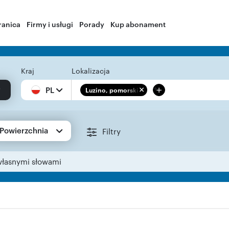
ranica
Firmy i usługi
Porady
Kup abonament
Kraj
Lokalizacja
+
PL
Luzino, pomorskie
Powierzchnia
Filtry
własnymi słowami