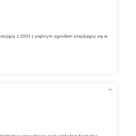
jący z 2001 z pięknym ogrodem znajdujący się w
a dokładnie sprawdzona pod względem formalno-