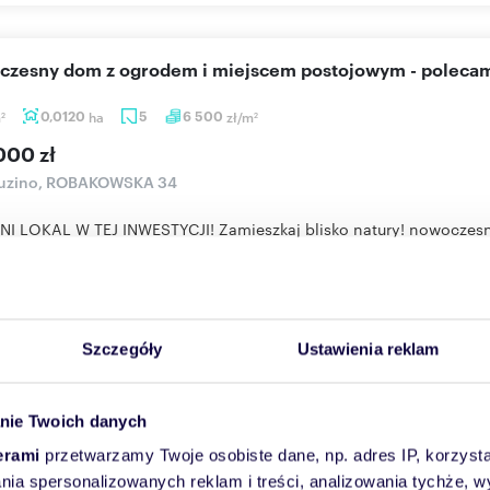
oczesny dom z ogrodem i miejscem postojowym - poleca
m
0,0120
ha
5
6 500
zł/m
2
2
000 zł
uzino, ROBAKOWSKA 34
I LOKAL W TEJ INWESTYCJI! Zamieszkaj blisko natury! nowoczes
owym na Osiedl...
Więcej
Skontaktuj się
Szczegóły
Ustawienia reklam
nie Twoich danych
 na sprzedaż 157m2
erami
przetwarzamy Twoje osobiste dane, np. adres IP, korzystaj
m
0,0586
ha
7
7 006
zł/m
2
2
lania spersonalizowanych reklam i treści, analizowania tychże,