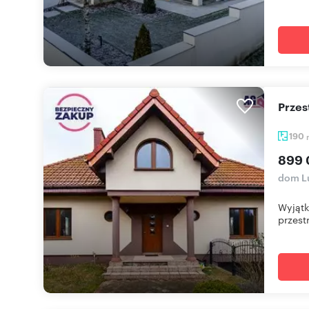
Prze
190
899 
dom L
Wyjątk
przest