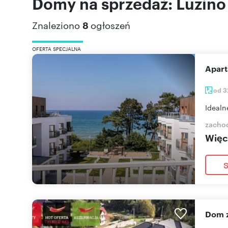
Domy na sprzedaż: Luzino
Znaleziono
8
ogłoszeń
OFERTA SPECJALNA
Apa
od 3
Idealn
zacho
Więce
S
Dom 