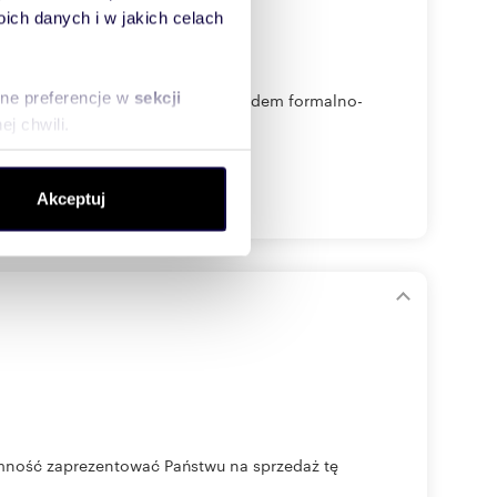
ch danych i w jakich celach
sne preferencje w
sekcji
a dokładnie sprawdzona pod względem formalno-
j chwili.
ołecznościowe i analizować
Akceptuj
artnerom społecznościowym,
anymi od Ciebie lub
ość zaprezentować Państwu na sprzedaż tę