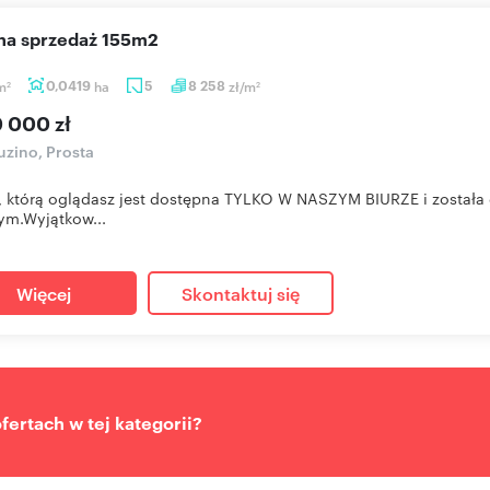
 na sprzedaż 155m2
m
0,0419
ha
5
8 258
zł/m
2
2
0 000 zł
zino, Prosta
, którą oglądasz jest dostępna TYLKO W NASZYM BIURZE i został
m.Wyjątkow...
Więcej
Skontaktuj się
ertach w tej kategorii?