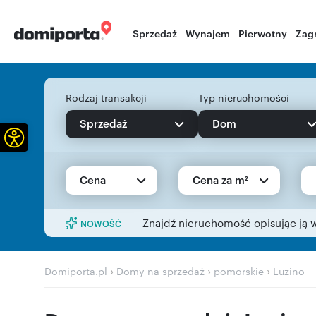
Sprzedaż
Wynajem
Pierwotny
Zag
Rodzaj transakcji
Typ nieruchomości
Sprzedaż
Dom
Otwórz pasek narzędzi
Cena
Cena za m²
Znajdź nieruchomość opisując ją 
NOWOŚĆ
›
›
›
Domiporta.pl
Domy na sprzedaż
pomorskie
Luzino