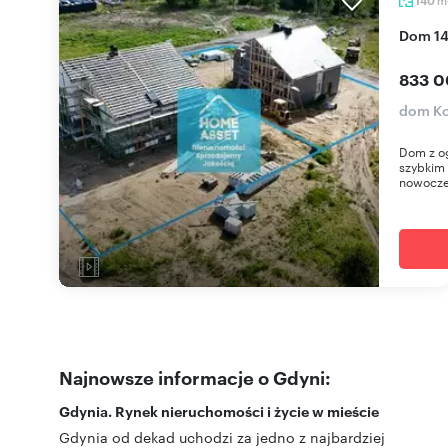
140
Dom 1
833 0
dom Ko
Dom z og
szybkim
nowocze
Najnowsze informacje o Gdyni:
Gdynia. Rynek nieruchomości i życie w mieście
Gdynia od dekad uchodzi za jedno z najbardziej