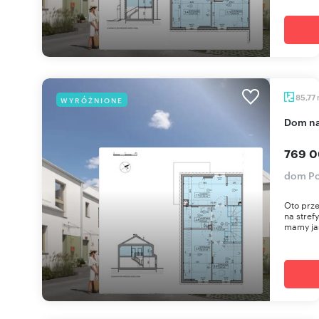
85,77
WYRÓŻNIONE
dom n
769 0
dom Po
Oto prz
na stref
mamy jas