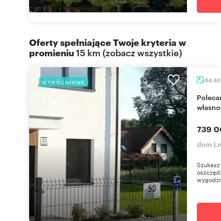
Oferty spełniające Twoje kryteria w
promieniu
15 km
(
zobacz wszystkie
)
84,4
WYRÓŻNIONE
Polecam nowoczesny dom 84,4 m² z pełną
własnoś
739 0
dom Ln
Szukasz 
oszczędz
wygodzie