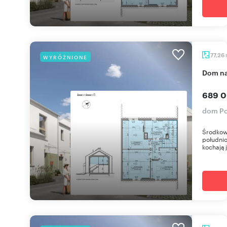
77,26
WYRÓŻNIONE
dom n
689 0
dom Po
Środkow
południo
kochają j