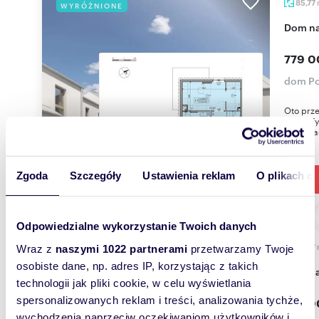
85,77
WYRÓŻNIONE
dom n
779 0
dom Po
Oto prz
na stref
mamy jas
Zgoda
Szczegóły
Ustawienia reklam
O plikach c
Odpowiedzialne wykorzystanie Twoich danych
85,77
Wraz z
naszymi 1022 partnerami
przetwarzamy Twoje
WYRÓŻNIONE
osobiste dane, np. adres IP, korzystając z takich
dom n
technologii jak pliki cookie, w celu wyświetlania
spersonalizowanych reklam i treści, analizowania tychże,
779 0
wychodzenia naprzeciw oczekiwaniom użytkowników i