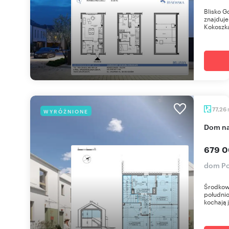
Blisko G
znajduje
Kokoszka
77,26
WYRÓŻNIONE
dom n
679 0
dom Po
Środkow
południo
kochają j