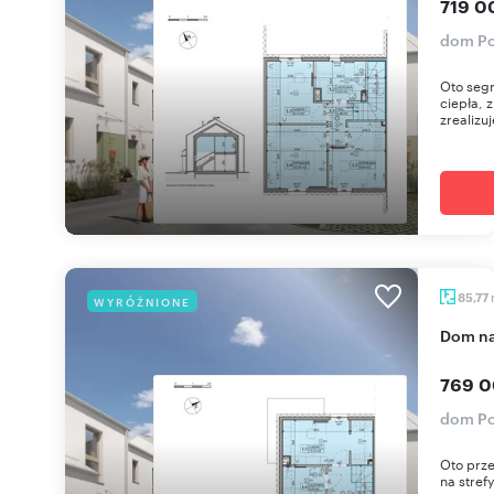
719 0
dom Po
Oto segm
ciepła,
zrealizuj
85,77
WYRÓŻNIONE
dom n
769 0
dom Po
Oto prz
na stref