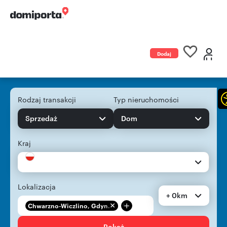
Dodaj
ogłoszenie
Rodzaj transakcji
Typ nieruchomości
Sprzedaż
Dom
Kraj
Lokalizacja
+ 0km
+
Chwarzno-Wiczlino, Gdyn...
Pokaż