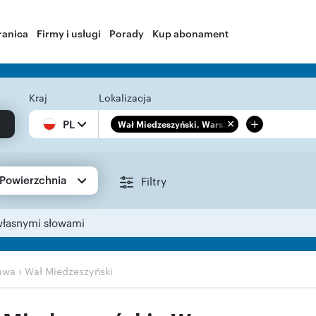
ranica
Firmy i usługi
Porady
Kup abonament
Kraj
Lokalizacja
+
PL
Wał Miedzeszyński, Wars...
Powierzchnia
Filtry
własnymi słowami
›
awa
Wał Miedzeszyński