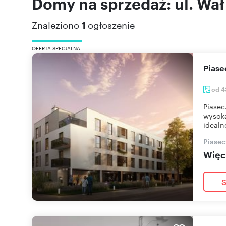
Domy na sprzedaż: ul. Wa
Znaleziono
1
ogłoszenie
OFERTA SPECJALNA
Pias
od 4
Piasec
wysoką
idealn
Piasec
Więce
S