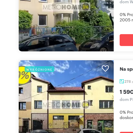
dom W
0% Pro
2005 r
Na 
WYRÓŻNIONE
278
1 59
dom P
0% Pro
doskon