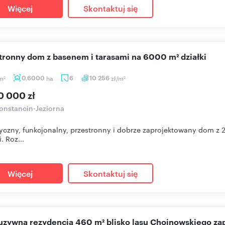
Więcej
Skontaktuj się
stronny dom z basenem i tarasami na 6000 m² działki
m
0,6000
ha
6
10 256
zł/m
2
2
0 000 zł
onstancin-Jeziorna
yczny, funkcjonalny, przestronny i dobrze zaprojektowany dom z
. Roz...
Więcej
Skontaktuj się
luzywna rezydencja 460 m² blisko lasu Chojnowskiego z