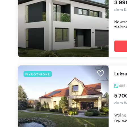
3 99
dom K
Nowocz
zielone
Luks
WYRÓŻNIONE
485
5 70
dom W
Wolnos
reprez