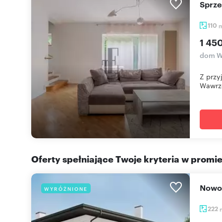
Sprz
110
1 45
dom W
Z przy
Wawrz
Oferty spełniające Twoje kryteria w promi
Now
WYRÓŻNIONE
222