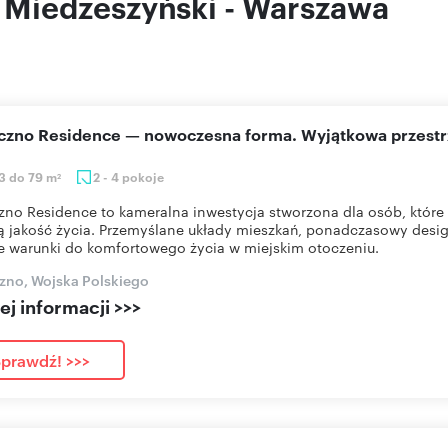
ł Miedzeszyński - Warszawa
eczno Residence — nowoczesna forma. Wyjątkowa przestr
3 do 79 m
2 - 4 pokoje
2
zno Residence to kameralna inwestycja stworzona dla osób, które 
 jakość życia. Przemyślane układy mieszkań, ponadczasowy desig
e warunki do komfortowego życia w miejskim otoczeniu.
zno, Wojska Polskiego
j informacji >>>
prawdź! >>>