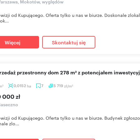
arszawa, Mokotów, wyględów
wizji od Kupującego. Oferta tylko u nas w biurze. Doskonale zlok
ok...
Więcej
Skontaktuj się
sprzedaż przestronny dom 278 m² z potencjałem inwestyc
m
0,0152
ha
7
5 719
zł/m
2
2
0 000 zł
iaseczno
wizji od Kupującego. Oferta tylko u nas w biurze. Budynek zgłos
ale zlo...