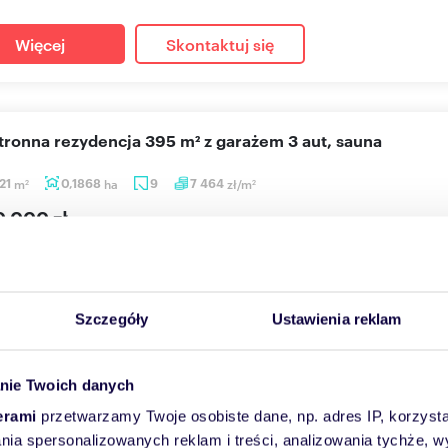
Więcej
Skontaktuj się
stronna rezydencja 395 m² z garażem 3 aut, sauna
21
m
0,1868
ha
9
7 464
zł/m
2
2
0 000 zł
nstancin-Jeziorna, Stare Wierzbno, Wierzbnowska
, przestronna i komfortowa rezydencja znajdująca się na Starym Wi
 of...
Szczegóły
Ustawienia reklam
Więcej
Skontaktuj się
nie Twoich danych
erami
przetwarzamy Twoje osobiste dane, np. adres IP, korzystaj
lania spersonalizowanych reklam i treści, analizowania tychże,