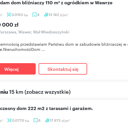
edam dom bliźniaczy 110 m² z ogródkiem w Wawrze
m
0,0153
ha
4
13 182
zł/m
2
2
0 000 zł
arszawa, Wawer, Wał Miedzeszyński
jemnością przedstawiam Państwu dom w zabudowie bliźniaczej w d
e.NieruchomośćDom ...
Więcej
Skontaktuj się
eniu
15 km
(
zobacz wszystkie
)
oczesny dom 222 m2 z tarasami i garażem.
m
0,0770
ha
6
17 973
zł/m
2
2