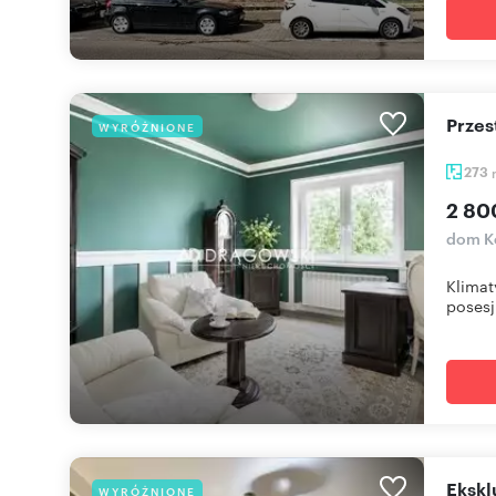
Prze
WYRÓŻNIONE
273
2 80
dom K
Klimat
posesji
Eksk
WYRÓŻNIONE