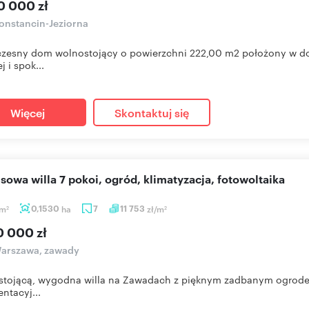
0 000 zł
onstancin-Jeziorna
esny dom wolnostojący o powierzchni 222,00 m2 położony w dosk
j i spok...
Więcej
Skontaktuj się
usowa willa 7 pokoi, ogród, klimatyzacja, fotowoltaika
m
0,1530
ha
7
11 753
zł/m
2
2
0 000 zł
arszawa, zawady
tojącą, wygodna willa na Zawadach z pięknym zadbanym ogrodem
entacyj...