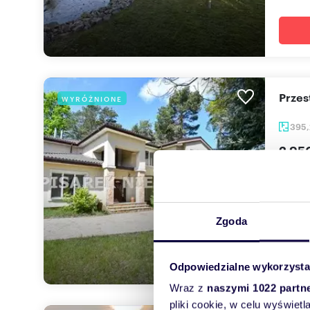
Prze
WYRÓŻNIONE
395,
2 95
dom Ko
| Duża
Idealna
Zgoda
Odpowiedzialne wykorzysta
Wraz z
naszymi 1022 partn
pliki cookie, w celu wyświet