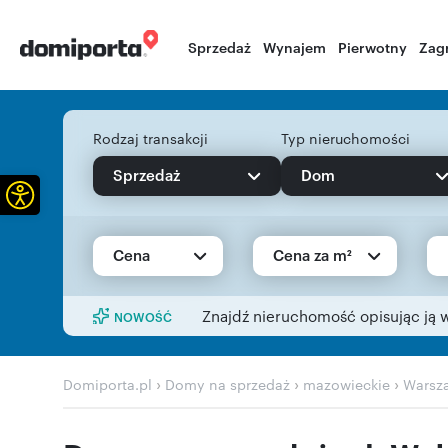
Sprzedaż
Wynajem
Pierwotny
Zag
Rodzaj transakcji
Typ nieruchomości
Sprzedaż
Dom
Otwórz pasek narzędzi
Cena
Cena za m²
Znajdź nieruchomość opisując ją 
NOWOŚĆ
›
›
›
Domiporta.pl
Domy na sprzedaż
mazowieckie
Warsz