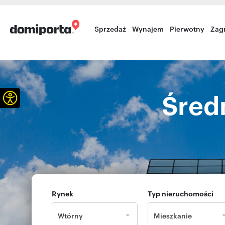
Sprzedaż
Wynajem
Pierwotny
Zag
Otwórz pasek narzędzi
Śred
Rynek
Typ nieruchomości
Wtórny
Mieszkanie