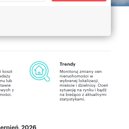
Trendy
i koszt
Monitoruj zmiany cen
edaży
nieruchomości w
mu lub
wybranej lokalizacji,
stawie
mieście i dzielnicy. Oceń
owych z
sytuację na rynku i bądź
mości.
na bieżąco z aktualnymi
statystykami.
ierpień, 2026