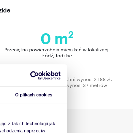
zkie
0 m
2
Przeciętna powierzchnia mieszkań w lokalizacji
Łódź, łódzkie
a w pełnym zakresie powierzchni wynosi 2 188 zł.
rzchnia mieszkań do wynajęcia wynosi 37 metrów
O plikach cookies
i Łódź, łódzkie
ąc z takich technologii jak
 wychodzenia naprzeciw