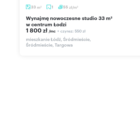
33
m
1
55
zł/m
2
2
Wynajmę nowoczesne studio 33 m²
w centrum Łodzi
1 800 zł
+ czynsz: 550 zł
/mc
mieszkanie Łódź, Śródmieście,
Śródmieście, Targowa