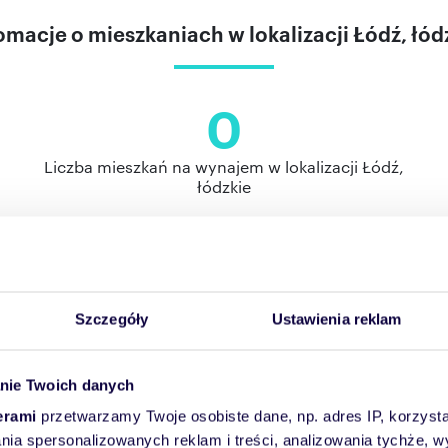
omacje o mieszkaniach w lokalizacji Łódź, łód
0
Liczba mieszkań na wynajem w lokalizacji Łódź,
łódzkie
na podstawie 180 ofert znajdujących się w bazie Domiport
 52 zł. W miejscowości Łódź najczęściej spotykana powie
kwadratowych, a najczęstsza liczba pokoi to 2.
Szczegóły
Ustawienia reklam
nie Twoich danych
en za metr kwadratowy mieszkań w lokalizacj
erami
przetwarzamy Twoje osobiste dane, np. adres IP, korzystaj
lania spersonalizowanych reklam i treści, analizowania tychże,