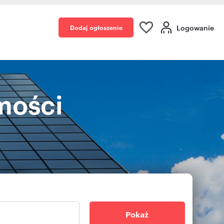
Logowanie
Dodaj ogłoszenie
mości
Pokaż