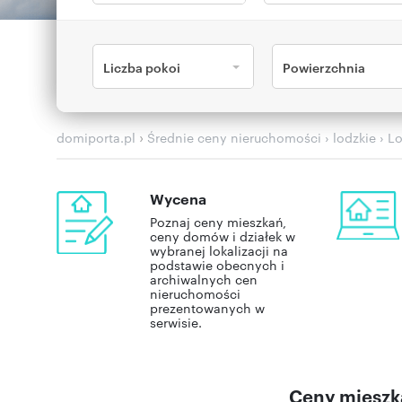
Liczba pokoi
Powierzchnia
›
domiporta.pl
Średnie ceny nieruchomości
› lodzkie
› L
Wycena
Poznaj ceny mieszkań,
ceny domów i działek w
wybranej lokalizacji na
podstawie obecnych i
archiwalnych cen
nieruchomości
prezentowanych w
serwisie.
Ceny mieszka