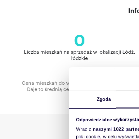
Inf
0
Liczba mieszkań na sprzedaż w lokalizacji Łódź,
łódzkie
Cena mieszkań do wynajęcia w miejscowości Łódź 
Daje to średnią cenę za metr kwadratowy rzędu
Zgoda
Odpowiedzialne wykorzysta
Wykres zmian c
Wraz z
naszymi 1022 partn
pliki cookie, w celu wyświet