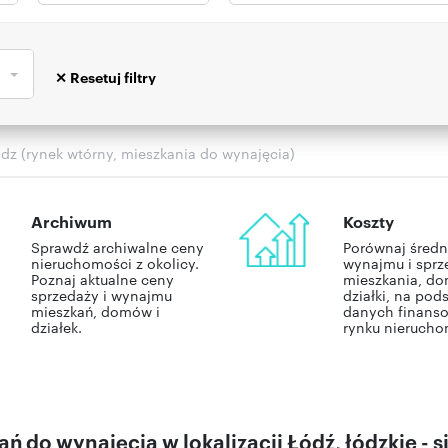
odz (rynek wtórny, mieszkania do wynajęcia)
Archiwum
Koszty
Sprawdź archiwalne ceny
Porównaj średn
nieruchomości z okolicy.
wynajmu i sprz
Poznaj aktualne ceny
mieszkania, do
sprzedaży i wynajmu
działki, na pod
mieszkań, domów i
danych finans
działek.
rynku nierucho
ń do wynajęcia w lokalizacji Łódź, łódzkie - s