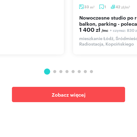
33
m
1
42
zł/m
2
2
Nowoczesne studio po remoncie,
balkon, parking - polec
1 400 zł
+ czynsz: 830 z
/mc
mieszkanie Łódź, Śródmieści
Radiostacja, Kopcińskiego
Zobacz więcej