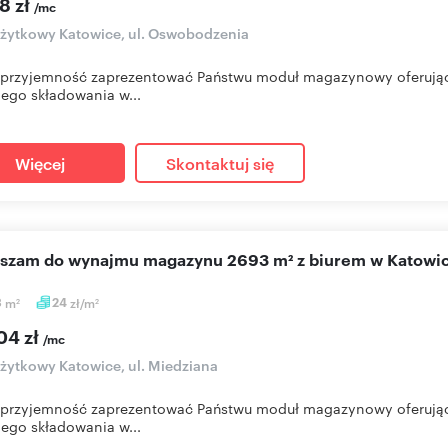
8 zł
/mc
użytkowy Katowice, ul. Oswobodzenia
przyjemność zaprezentować Państwu moduł magazynowy oferujący
ego składowania w...
Więcej
Skontaktuj się
aszam do wynajmu magazynu 2693 m² z biurem w Katowi
3
m
24
zł/m
2
2
04 zł
/mc
użytkowy Katowice, ul. Miedziana
przyjemność zaprezentować Państwu moduł magazynowy oferując
ego składowania w...