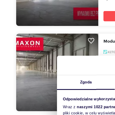
Mod
427
90 1
lokal 
Mamy 
Zgoda
wysoki
Odpowiedzialne wykorzysta
Wraz z
naszymi 1022 partn
pliki cookie, w celu wyświet