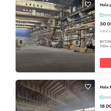
Hal
150
30 0
lokal 
BYTOM.
110m x 
Hala
100
18 0