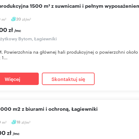
a produkcyjna 1500 m² z suwnicami i pełnym wyposażenie
0
m
20
zł/m
2
2
00 zł
/mc
użytkowy Bytom, Łagiewniki
 Powierzchnia na głównej hali produkcyjnej o powierzchni około
1...
Więcej
Skontaktuj się
 1000 m2 z biurami i ochroną, Łagiewniki
0
m
18
zł/m
2
2
00 zł
/mc