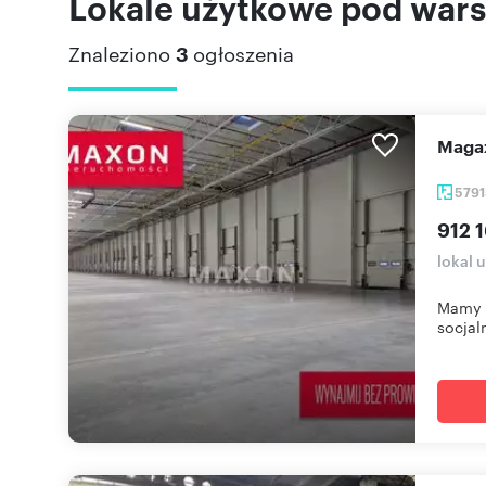
Lokale użytkowe pod wars
Znaleziono
3
ogłoszenia
Mag
579
912 1
lokal 
Mamy 
socjal