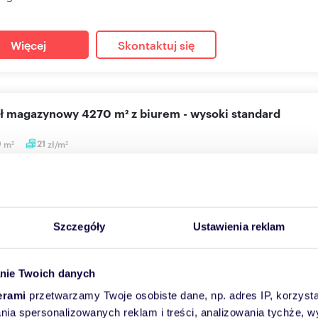
Więcej
Skontaktuj się
uł magazynowy 4270 m² z biurem - wysoki standard
0
m
21
zł/m
2
2
44 zł
/mc
użytkowy Będzin, ul. Zagórska
przyjemność zaprezentować Państwu moduł magazynowy oferując
Szczegóły
Ustawienia reklam
ego składowania w...
nie Twoich danych
Więcej
Skontaktuj się
erami
przetwarzamy Twoje osobiste dane, np. adres IP, korzystaj
lania spersonalizowanych reklam i treści, analizowania tychże,