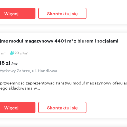
Więcej
Skontaktuj się
ajmę moduł magazynowy 4401 m² z biurem i socjalami
1
m
20
zł/m
2
2
18 zł
/mc
użytkowy Zabrze, ul. Handlowa
przyjemność zaprezentować Państwu moduł magazynowy oferując
ego składowania w...
Więcej
Skontaktuj się