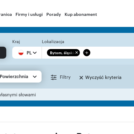
ranica
Firmy i usługi
Porady
Kup abonament
Kraj
Lokalizacja
+
PL
Bytom, śląskie
Powierzchnia
Filtry
Wyczyść kryteria
własnymi słowami