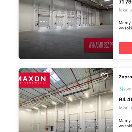
71 79
lokal 
Mamy 
wysoki
Zapr
269
64 4
lokal 
Mamy 
wysoki