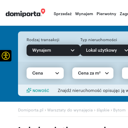
Sprzedaż
Wynajem
Pierwotny
Zag
Rodzaj transakcji
Typ nieruchomości
Wynajem
Lokal użytkowy
Otwórz pasek narzędzi
Cena
Cena za m²
Znajdź nieruchomość opisując ją 
NOWOŚĆ
›
›
›
Domiporta.pl
Warsztaty do wynajęcia
śląskie
Bytom