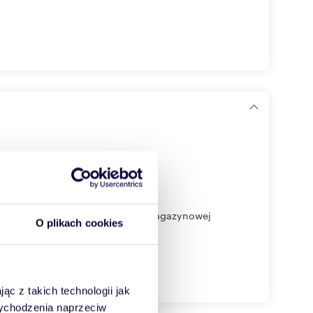
y ok. 4 270 mkw. powierzchni magazynowej
O plikach cookies
ąc z takich technologii jak
 wychodzenia naprzeciw