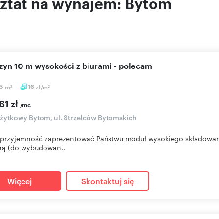
ztat na wynajem: Bytom
azyn 10 m wysokości z biurami - polecam
15
m
16
zł/m
2
2
61 zł
/mc
użytkowy Bytom, ul. Strzelców Bytomskich
przyjemność zaprezentować Państwu moduł wysokiego składowani
ną (do wybudowan...
Więcej
Skontaktuj się