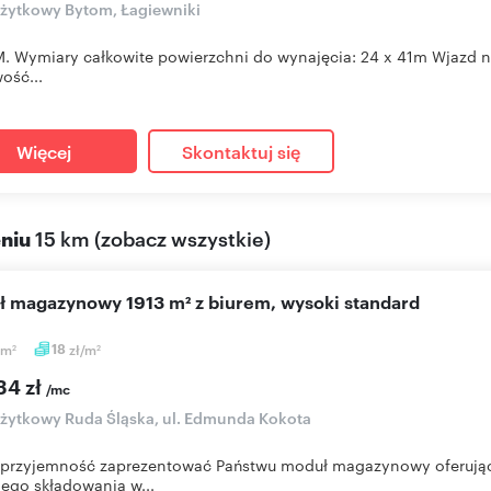
użytkowy Bytom, Łagiewniki
 Wymiary całkowite powierzchni do wynajęcia: 24 x 41m Wjazd na
ość...
Więcej
Skontaktuj się
eniu
15 km
(
zobacz wszystkie
)
uł magazynowy 1913 m² z biurem, wysoki standard
m
18
zł/m
2
2
34 zł
/mc
użytkowy Ruda Śląska, ul. Edmunda Kokota
przyjemność zaprezentować Państwu moduł magazynowy oferując
ego składowania w...