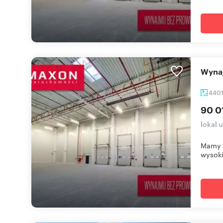
Wyn
440
90 0
lokal 
Mamy 
wysoki