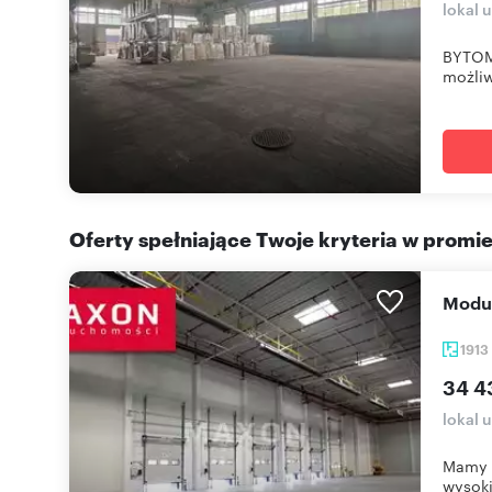
lokal 
BYTOM.
możliw
Oferty spełniające Twoje kryteria w promi
Mod
1913
34 4
lokal 
Mamy 
wysoki