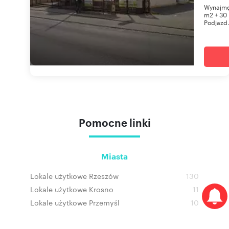
Wynajmę 
m2 + 30 
Podjazd.
Pomocne linki
Miasta
Lokale użytkowe Rzeszów
130
Lokale użytkowe Krosno
11
Lokale użytkowe Przemyśl
10