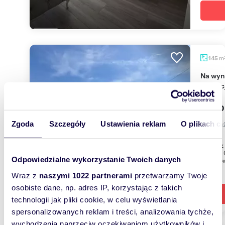
m
145
Na wynajem przestronny lokal 145 m² z dużym
potenc
3 500
lokal 
Zgoda
Szczegóły
Ustawienia reklam
O plikach c
Szukasz
Mielca? 
Odpowiedzialne wykorzystanie Twoich danych
miejscow
Wraz z
naszymi 1022 partnerami
przetwarzamy Twoje
osobiste dane, np. adres IP, korzystając z takich
technologii jak pliki cookie, w celu wyświetlania
spersonalizowanych reklam i treści, analizowania tychże,
wychodzenia naprzeciw oczekiwaniom użytkowników i