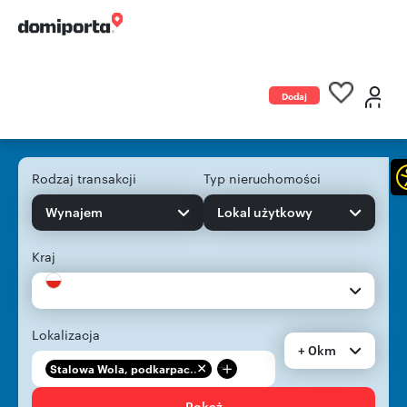
Dodaj
ogłoszenie
Rodzaj transakcji
Typ nieruchomości
Wynajem
Lokal użytkowy
Kraj
Lokalizacja
+ 0km
+
Stalowa Wola, podkarpac...
Pokaż