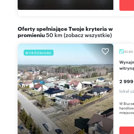
Oferty spełniające Twoje kryteria w
promieniu
50 km
(
zobacz wszystkie
)
61,80
WYRÓŻNIONE
Wynajmę lokal handlowo-usługowy 61,8 m² z
witryn
2 999
lokal 
W Biurze
handlow
miejscow