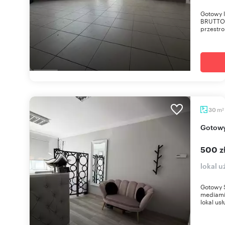
Gotowy l
BRUTTOS
przestro
m
30
2
Gotow
500 z
lokal 
Gotowy S
mediami
lokal us