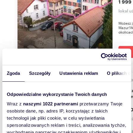
1 999
lokal u
Możesz j
Mazur!Wi
okolicac
Zgoda
Szczegóły
Ustawienia reklam
O plikach c
177,9
Do sprzedania inwestycyjny lokal usługowy z
Odpowiedzialne wykorzystanie Twoich danych
najmem
Wraz z
naszymi 1022 partnerami
przetwarzamy Twoje
600 0
osobiste dane, np. adres IP, korzystając z takich
technologii jak pliki cookie, w celu wyświetlania
lokal u
spersonalizowanych reklam i treści, analizowania tychże,
Możesz j
wychodzenia naprzeciw oczekiwaniom użytkowników i