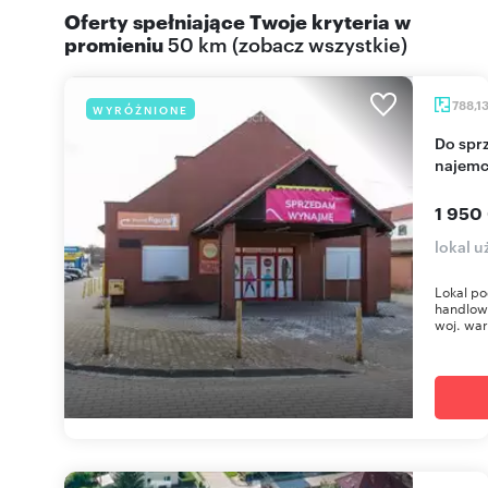
Oferty spełniające Twoje kryteria w
promieniu
50 km
(
zobacz wszystkie
)
788,1
WYRÓŻNIONE
Do sprzedania inwestycyjny lokal 788 m² z
najemc
1 950
lokal 
Lokal po
handlowo
woj. wa