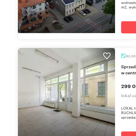
wolnost
m2, wyk
83,3
Sprzedam lokal usługowy 83,3 m² z dużą witryną
w cent
299 0
lokal 
LOKAL 
RUCHLI
sprzedaż