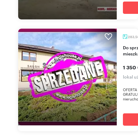
283,
Do sprzedania dwupoziomowy lokal usługowo-
mieszk
1 350
lokal 
OFERTA
GRATULU
nierucho