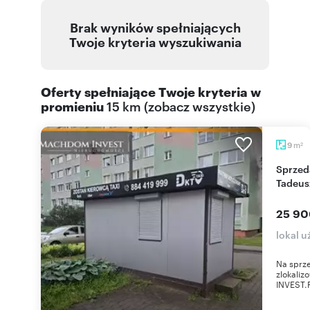
Brak wyników spełniających
Twoje kryteria wyszukiwania
Oferty spełniające Twoje kryteria w
promieniu
15 km
(
zobacz wszystkie
)
m
9
2
Sprzedam lokal usługowy 9 m² przy ul. Pana
Tadeus
25 90
lokal 
Na sprz
zlokali
INVEST.P