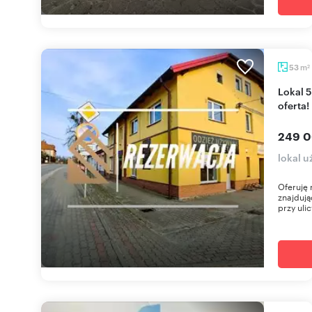
m
53
2
Lokal 53 m2 w centrum Miłomłyna - atrakcyjna
oferta!
249 0
lokal 
Oferuję 
znajdują
przy ulic