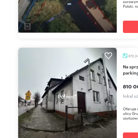
surowym
Polski, 
372,2
Na sprzedaż przestronny lokal 372 m² z
parkin
810 0
lokal 
Oferuje
ulicy G
usytuowa