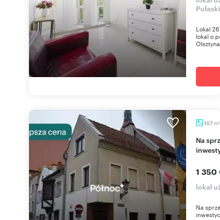
Pułask
Lokal 26
lokal o 
Olsztyna
m
167
Na sprzedaż kamienica z potencjałem
inwest
1 350
lokal u
Na sprz
inwestyc