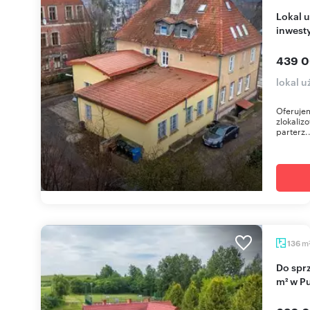
Lokal usługowy 132 m2 z potencjałem
inwest
439 0
lokal 
Oferujem
zlokaliz
parterz..
m
136
Do sprzedania funkcjonalny lokal usługowy 136
m² w P