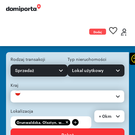
Dodaj
ogłoszenie
Rodzaj transakcji
Typ nieruchomości
Sprzedaż
Lokal użytkowy
Kraj
Lokalizacja
+ 0km
+
Grunwaldzka, Olsztyn, w...
Pokaż