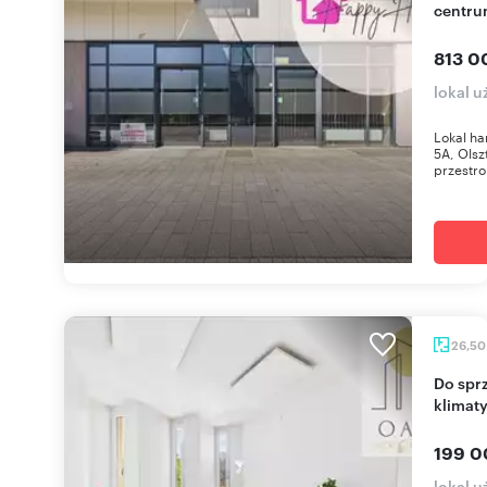
centru
813 0
lokal u
Lokal ha
5A, Olsz
przestro
26,5
Do sprzedania lokal 26,5 m² w centrum Olsztyna z
klimat
199 0
lokal u