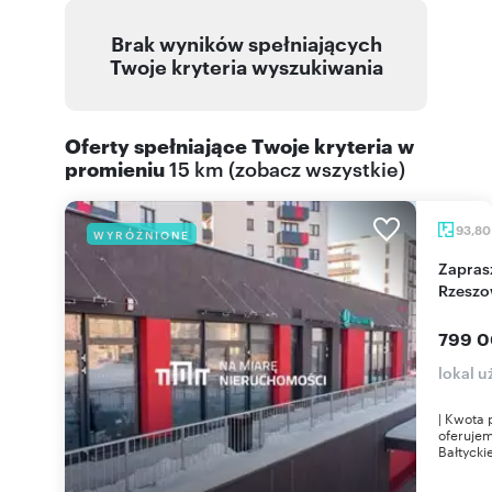
Brak wyników spełniających
Twoje kryteria wyszukiwania
Oferty spełniające Twoje kryteria w
promieniu
15 km
(
zobacz wszystkie
)
93,8
WYRÓŻNIONE
Zapraszam do obejrzenia lokalu 94 m² w
Rzeszo
799 0
lokal 
| Kwota 
oferujem
Bałtyckie