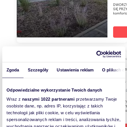
DWORZY
SIĘ PRZ
komforto
m
159
Nowoc
Zgoda
Szczegóły
Ustawienia reklam
O plikach c
1 908
lokal 
Odpowiedzialne wykorzystanie Twoich danych
Wraz z
naszymi 1022 partnerami
przetwarzamy Twoje
DWORZY
SIĘ PRZ
osobiste dane, np. adres IP, korzystając z takich
komforto
technologii jak pliki cookie, w celu wyświetlania
spersonalizowanych reklam i treści, analizowania tychże,
wychodzenia naprzeciw oczekiwaniom użytkowników i