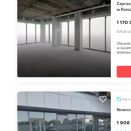
Zapraszam do zakupu lokalu usługowego 111 m²
w Rzes
1 170 
lokal 
Olszynki
w świetn
lokalizac
m
159
Nowoc
1 908