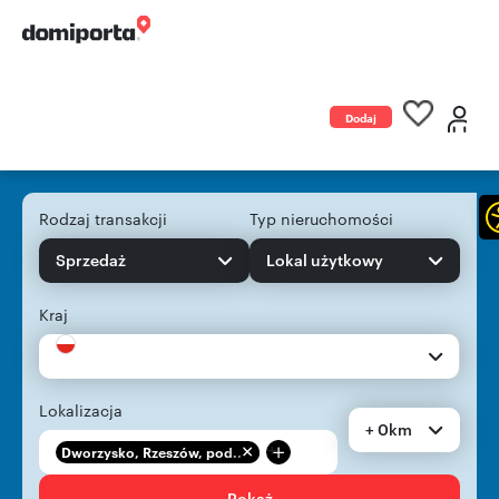
Dodaj
ogłoszenie
Rodzaj transakcji
Typ nieruchomości
Sprzedaż
Lokal użytkowy
Kraj
Lokalizacja
+ 0km
+
Dworzysko, Rzeszów, pod...
Pokaż