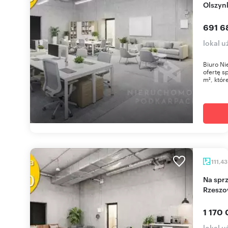
Olszyn
691 6
lokal 
Biuro Ni
ofertę s
m², które
111,4
Na sprzedaż atrakcyjny lokal 111,43 m² w
Rzeszo
1 170 
lokal 