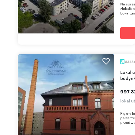
Na sprze
zlokaliz
Lokal zna
83,18
Lokal usługowy 83 m² w rewitalizowanym
budynk
997 3
lokal 
Piękny l
parterze
przedwoj