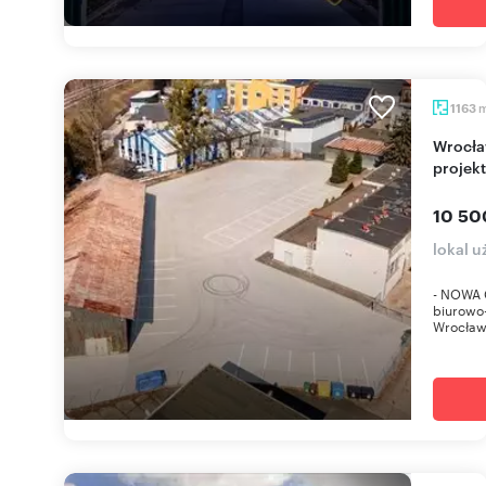
1163
Wrocław, Stare Miasto: Biuro i magazyn 1163 m² z
projek
10 50
lokal 
- NOWA 
biurowo
Wrocławi