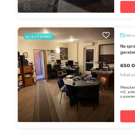
m
140
WYRÓŻNIONE
Na sprzedaż przestronne mieszkanie 140 m² z
garaże
650 0
lokal 
Mieszkan
m2, poło
o powier