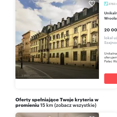
3783
Unikalny pałac z XVIII wieku (3 196 m²) w centrum
Wrocła
20 00
lokal u
Szajno
Unikalna
oferujem
Pałac Wa
Oferty spełniające Twoje kryteria w
promieniu
15 km
(
zobacz wszystkie
)