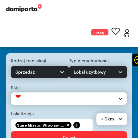
Dodaj
ogłoszenie
Rodzaj transakcji
Typ nieruchomości
Sprzedaż
Lokal użytkowy
Kraj
Lokalizacja
+ 0km
+
Stare Miasto, Wrocław, ...
Pokaż