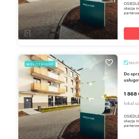
OSIEDLE
okazja 
parterow
183,1
WYRÓŻNIONE
Do sprzedania przestronny lokal handlowo-
usługo
1 868 
lokal u
OSIEDLE
okazja 
parterow