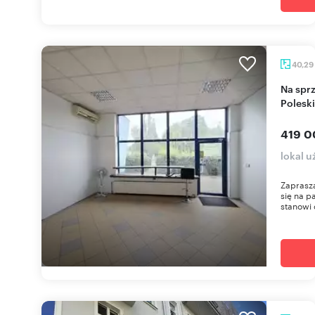
40,29
Na sprzedaż funkcjonalny lokal 40,29 m² przy ul.
Polesk
419 0
lokal 
Zaprasz
się na p
stanowi 