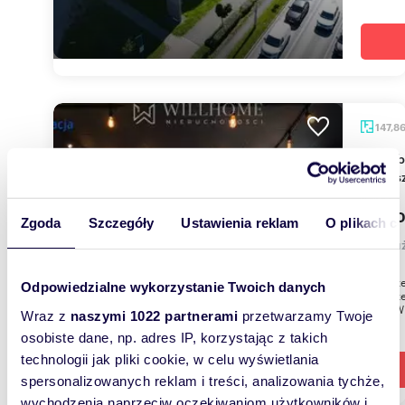
147,8
Lokal biurowy 147,86 m2 we Wrocławiu -
zapras
300 0
Zgoda
Szczegóły
Ustawienia reklam
O plikach c
lokal 
Na sprze
Odpowiedzialne wykorzystanie Twoich danych
nowoczes
83 we Wr
Wraz z
naszymi 1022 partnerami
przetwarzamy Twoje
osobiste dane, np. adres IP, korzystając z takich
technologii jak pliki cookie, w celu wyświetlania
spersonalizowanych reklam i treści, analizowania tychże,
wychodzenia naprzeciw oczekiwaniom użytkowników i