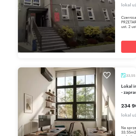
lokal 
Czernic
PRZETAR
ust. 2 us
33,55
Lokal inwestycyjny 33,55 m2 w Hyndral Wrocław
- zapr
234 9
lokal u
Na sprze
33,55m2 