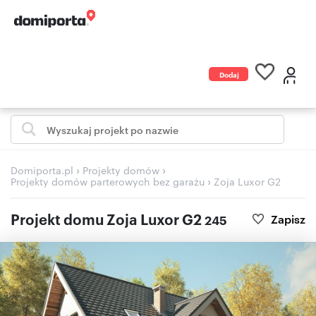
Dodaj
ogłoszenie
›
›
Domiporta.pl
Projekty domów
›
Projekty domów parterowych bez garażu
Zoja Luxor G2
Projekt domu Zoja Luxor G2
Zapisz
245