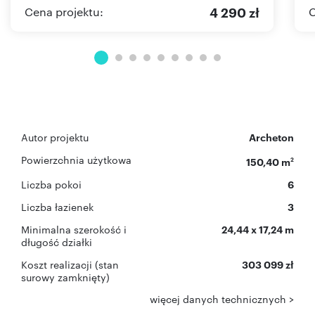
4 290 zł
Cena projektu:
C
Autor projektu
Archeton
Powierzchnia użytkowa
150,40 m
2
Liczba pokoi
6
Liczba łazienek
3
Minimalna szerokość i
24,44 x 17,24 m
długość działki
Koszt realizacji (stan
303 099 zł
surowy zamknięty)
więcej danych technicznych >