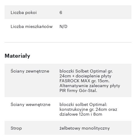
Liczba pokoi
6
Liczba mieszkańców
N/D
Materiały
Ściany zewnętrzne
bloczki Solbet Optimal gr.
24cm + docieplenie płyty
FASROCK MAX gr. 15cm.
Alternatywnie zalecamy płyty
PIR firmy Gór-Stal.
Ściany wewnętrzne
bloczki solbet Optimal:
konstrukcyjne gr. 24cm oraz
działowe 12cm i 8cm
Strop
żelbetowy monolityczny