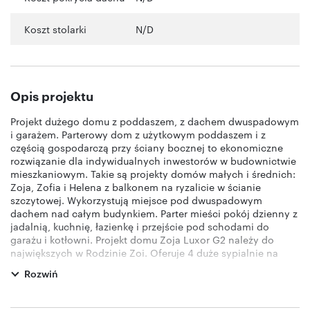
Koszt stolarki
N/D
Opis projektu
Projekt dużego domu z poddaszem, z dachem dwuspadowym
i garażem. Parterowy dom z użytkowym poddaszem i z
częścią gospodarczą przy ściany bocznej to ekonomiczne
rozwiązanie dla indywidualnych inwestorów w budownictwie
mieszkaniowym. Takie są projekty domów małych i średnich:
Zoja, Zofia i Helena z balkonem na ryzalicie w ścianie
szczytowej. Wykorzystują miejsce pod dwuspadowym
dachem nad całym budynkiem. Parter mieści pokój dzienny z
jadalnią, kuchnię, łazienkę i przejście pod schodami do
garażu i kotłowni. Projekt domu Zoja Luxor G2 należy do
największych w Rodzinie Zoi. Oferuje 4 duże sypialnie na
poddaszu i spiżarnię przy kuchni. Dwustanowiskowy garaż,
Rozwiń
tak jak w wersji Lux G2, zaznaczono w bryle osobnym
obrysem i niższym dachem. Większa przestrzeń pomieściła
proste schody ze spocznikiem, który separuje główną