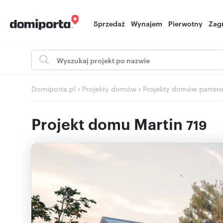
Sprzedaż
Wynajem
Pierwotny
Zag
›
›
Domiporta.pl
Projekty domów
Projekty domów parter
Projekt domu Martin
719