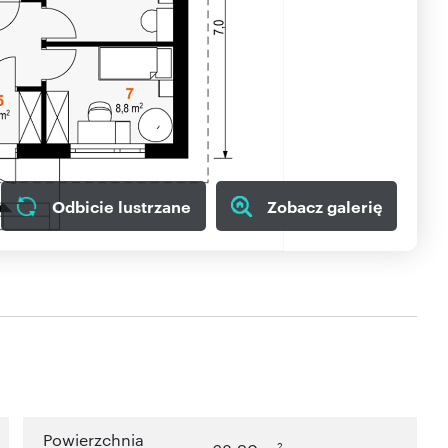
Odbicie lustrzane
Zobacz galerię
Powierzchnia
2