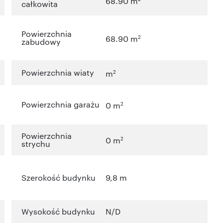
68.90 m
całkowita
Powierzchnia
2
68.90 m
zabudowy
Powierzchnia wiaty
2
m
Powierzchnia garażu
2
0 m
Powierzchnia
2
0 m
strychu
Szerokość budynku
9,8 m
Wysokość budynku
N/D