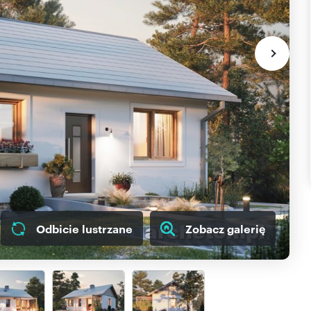
Odbicie lustrzane
Zobacz galerię