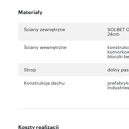
Materiały
Ściany zewnętrzne
SOLBET Op
24cm
Ściany wewnętrzne
konstrukc
komórkow
bloczki b
Strop
dolny pa
Konstrukcja dachu
prefabry
Industrie
Koszty realizacji