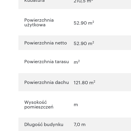
210,5 m
Powierzchnia
2
52.90 m
użytkowa
Powierzchnia netto
2
52.90 m
Powierzchnia tarasu
2
m
Powierzchnia dachu
2
121.80 m
Wysokość
m
pomieszczeń
Długość budynku
7,0 m