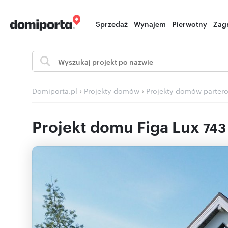
Sprzedaż
Wynajem
Pierwotny
Zag
›
›
Domiporta.pl
Projekty domów
Projekty domów parter
Projekt domu Figa Lux
743