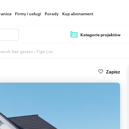
ranica
Firmy i usługi
Porady
Kup abonament
Kategorie projektów
›
owych bez garażu
Figa Lux
Zapisz