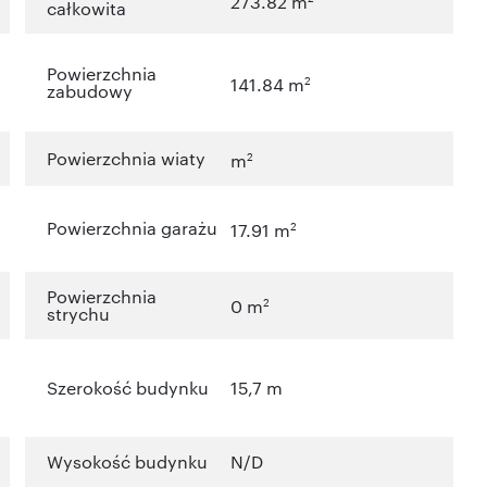
273.82 m
całkowita
Powierzchnia
2
141.84 m
zabudowy
Powierzchnia wiaty
2
m
Powierzchnia garażu
2
17.91 m
Powierzchnia
2
0 m
strychu
Szerokość budynku
15,7 m
Wysokość budynku
N/D