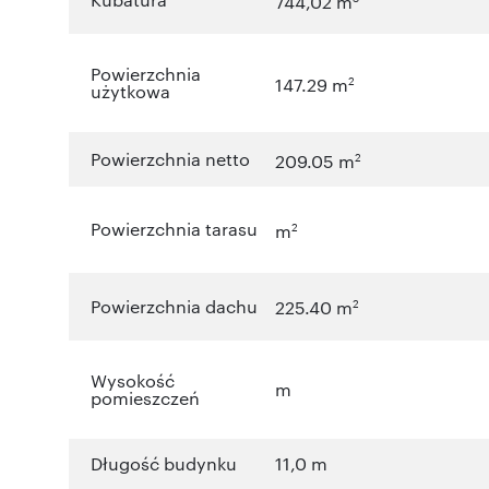
744,02 m
Powierzchnia
2
147.29 m
użytkowa
Powierzchnia netto
2
209.05 m
Powierzchnia tarasu
2
m
Powierzchnia dachu
2
225.40 m
Wysokość
m
pomieszczeń
Długość budynku
11,0 m