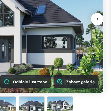
Odbicie lustrzane
Zobacz galerię