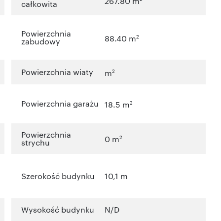
267.80 m
całkowita
Powierzchnia
2
88.40 m
zabudowy
Powierzchnia wiaty
2
m
Powierzchnia garażu
2
18.5 m
Powierzchnia
2
0 m
strychu
Szerokość budynku
10,1 m
Wysokość budynku
N/D