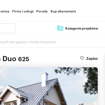
ranica
Firmy i usługi
Porady
Kup abonament
Kategorie projektów
›
owych bez garażu
Emilia Grota Duo
a Duo
625
Zapisz