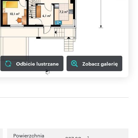
Odbicie lustrzane
Zobacz galerię
Powierzchnia
2