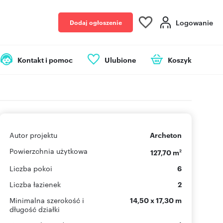
Logowanie
Dodaj ogłoszenie
Kontakt i pomoc
Ulubione
Koszyk
Autor projektu
Archeton
Powierzchnia użytkowa
127,70 m
2
Liczba pokoi
6
Liczba łazienek
2
Minimalna szerokość i
14,50 x 17,30 m
długość działki