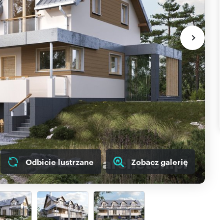
Odbicie lustrzane
Zobacz galerię