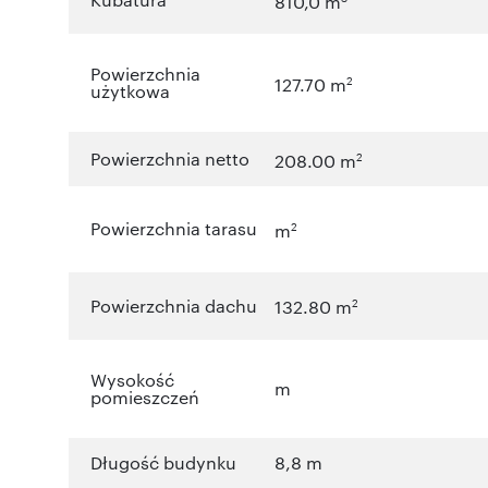
810,0 m
Powierzchnia
2
127.70 m
użytkowa
Powierzchnia netto
2
208.00 m
Powierzchnia tarasu
2
m
Powierzchnia dachu
2
132.80 m
Wysokość
m
pomieszczeń
Długość budynku
8,8 m