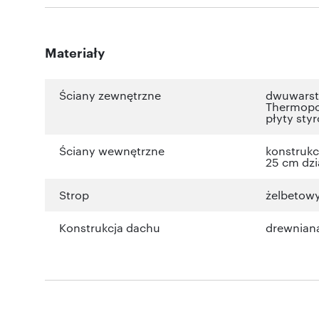
Materiały
Ściany zewnętrzne
dwuwarst
Thermopor
płyty sty
Ściany wewnętrzne
konstrukc
25 cm dzi
Strop
żelbetow
Konstrukcja dachu
drewnian