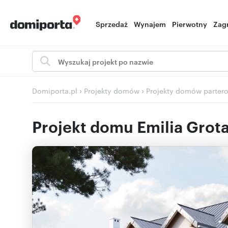
Sprzedaż
Wynajem
Pierwotny
Zag
›
›
Domiporta.pl
Projekty domów
Projekty domów parter
Projekt domu Emilia Grot