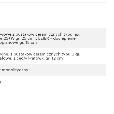
wowe z pustaków ceramicznych typu np.
 25+W gr. 25 cm f. LEIER + docieplenie
ropianowe gr. 15 cm
yjne: z pustaków ceramicznych typu U gr.
ałowe: z cegły kratówki gr. 12 cm
y monolityczny
a