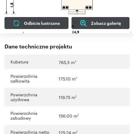
Odbicie lustrzane
Zobacz galerię
Dane techniczne projektu
Kubatura
765,3 m
3
Powierzchnia
175.10 m
2
całkowita
Powierzchnia
119.75 m
2
użytkowa
Powierzchnia
156.00 m
2
zabudowy
Powierzchnia netto
125.24 m
2