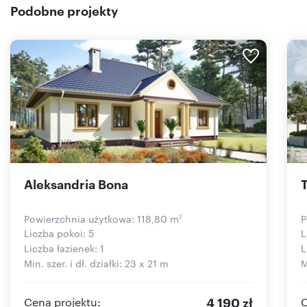
lewej stronie od wejścia, znajduje się pokój dzienny z
Podobne projekty
kuchnią, WC z natryskiem, pomieszczenie gospodarcze i
kotłownia. Z kolei po prawej są cztery pokoje oraz łazienka z
wanną.
Aleksandria Bona
Powierzchnia użytkowa: 118,80 m
P
2
Liczba pokoi: 5
L
Liczba łazienek: 1
L
Min. szer. i dł. działki: 23 x 21 m
M
4 190 zł
Cena projektu:
C