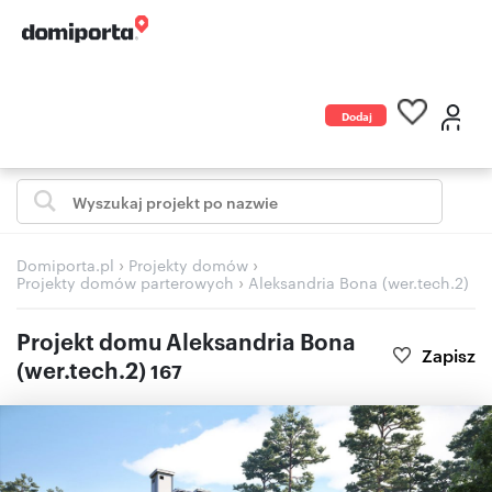
Dodaj
ogłoszenie
›
›
Domiporta.pl
Projekty domów
›
Projekty domów parterowych
Aleksandria Bona (wer.tech.2)
Projekt domu Aleksandria Bona
Zapisz
(wer.tech.2)
167