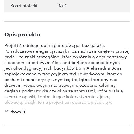
Koszt stolarki
N/D
Opis projektu
Projekt średniego domu parterowego, bez garażu.
Ponadczasowa elegancja, szyk i rozmach zamknięte w prostej
bryle – to znaki szczególne, które wyróżniają dom parterowy
z dachem kopertowym Aleksandria Bona spośród innych
jednokondygnacyjnych budynków.Dom Aleksandria Bona
zaprojektowano w tradycyjnym stylu dworkowym, którego
cechami charakterystycznymi są trójkątne frontony nad
drzwiami wejściowymi i tarasowymi, ozdobne kolumny,
ceglana podmurówka czy okna ze szprosami, które okalają
szerokie opaski, kontrastujące kolorystycznie z jasną
elewacją. Dzięki temu projekt ten dobrze wpisze się w
oczekiwania miłośników klasycznej elegancji, poszukujących
Rozwiń
jednocześnie rozwiązań funkcjonalnych i praktycznych.Na
uwagę w tym projekcie domu parterowego z dachem
kopertowym zasługuje przejrzysty podział wnętrza na strefę
dzienną i nocną – prywatną. W pierwszej, usytuowanej po