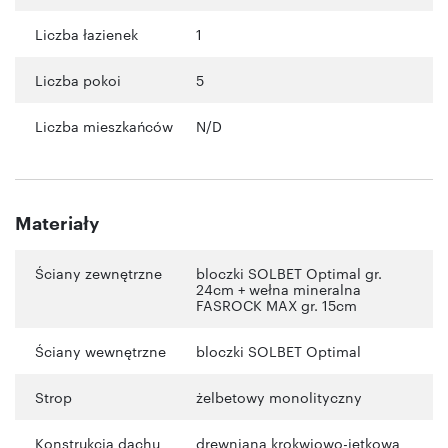
Liczba łazienek
1
Liczba pokoi
5
Liczba mieszkańców
N/D
Materiały
Ściany zewnętrzne
bloczki SOLBET Optimal gr.
24cm + wełna mineralna
FASROCK MAX gr. 15cm
Ściany wewnętrzne
bloczki SOLBET Optimal
Strop
żelbetowy monolityczny
Konstrukcja dachu
drewniana krokwiowo-jętkowa