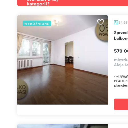
kategorii?
34,93
WYRÓŻNIONE
Sprzedam funkcjonalne 2-pokojowe mieszkanie z
balkon
579 0
mieszk
Aleja 
***UWAG
PŁACI PR
planujes