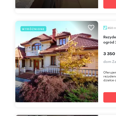
450
WYRÓŻNIONE
Rezydencja z inteligentnym systemem, 450 m2,
ogród 
3 350
dom Za
Oferuje
rezydenc
działce 