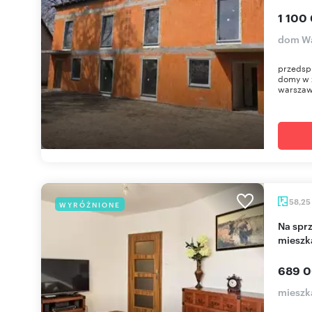
1 100
dom Wa
przedsp
domy w z
warszaw
58,25
WYRÓŻNIONE
Na sprzedaż funkcjonalne 3-pokojowe
mieszk
689 0
mieszk