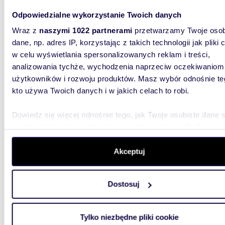
Odpowiedzialne wykorzystanie Twoich danych
m
Wraz z
naszymi 1022 partnerami
przetwarzamy Twoje osob
98
WYRÓŻNIONE
2
dane, np. adres IP, korzystając z takich technologii jak pliki 
Sprzedam nowoczesny bliźniak 98 m² z dużym
w celu wyświetlania spersonalizowanych reklam i treści,
ogrode
analizowania tychże, wychodzenia naprzeciw oczekiwaniom
920 0
użytkowników i rozwoju produktów. Masz wybór odnośnie te
kto używa Twoich danych i w jakich celach to robi.
dom Gl
Dowiedz się więcej odnośnie tego, jak Twoje osobiste dane 
Nowoczes
pod War
przetwarzane oraz ustaw własne preferencje w
sekcji
jednocze
szczegółów
. W Deklaracji plików cookie możesz zmienić lu
wycofać swoją zgodę w dowolnej chwili.
Akceptuj
Wykorzystujemy pliki cookie do spersonalizowania treści i r
Dostosuj
aby oferować funkcje społecznościowe i analizować ruch w 
witrynie. Informacje o tym, jak korzystasz z naszej witryny,
udostępniamy partnerom społecznościowym, reklamowym i
315,8
WYRÓŻNIONE
Tylko niezbędne pliki cookie
analitycznym. Partnerzy mogą połączyć te informacje z inn