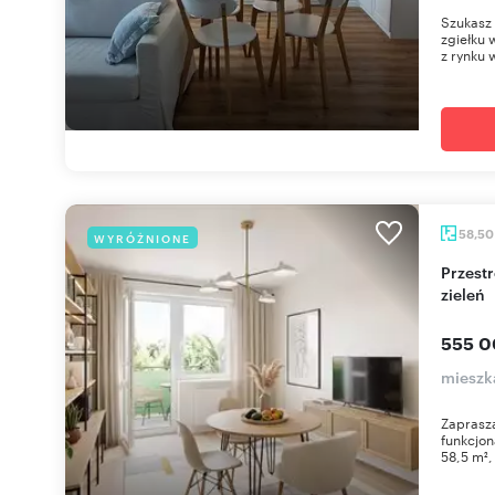
Szukasz 
zgiełku 
z rynku 
58,5
WYRÓŻNIONE
Przestronne 3 pokoje z loggią i widokiem na
zieleń
555 0
mieszk
Zaprasza
funkcjon
58,5 m²,