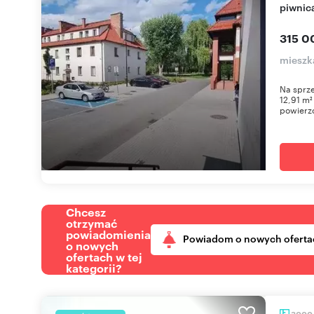
piwnic
315 0
mieszka
Na sprze
12,91 m²
powierzc
Chcesz
otrzymać
powiadomienia
Powiadom o nowych oferta
o nowych
ofertach w tej
kategorii?