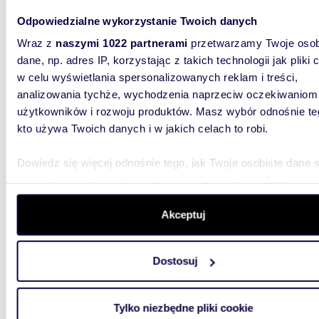
Odpowiedzialne wykorzystanie Twoich danych
Wraz z
naszymi 1022 partnerami
przetwarzamy Twoje osob
dane, np. adres IP, korzystając z takich technologii jak pliki 
1722
WYRÓŻNIONE
w celu wyświetlania spersonalizowanych reklam i treści,
Kompleks biurowo-magazynowy 3134 m² w
analizowania tychże, wychodzenia naprzeciw oczekiwaniom
Lublini
użytkowników i rozwoju produktów. Masz wybór odnośnie te
kto używa Twoich danych i w jakich celach to robi.
3 500
dom Lub
Dowiedz się więcej odnośnie tego, jak Twoje osobiste dane 
przetwarzane oraz ustaw własne preferencje w
sekcji
Kompleks
szczegółów
. W Deklaracji plików cookie możesz zmienić lu
Północny
przeznac
wycofać swoją zgodę w dowolnej chwili.
Akceptuj
Wykorzystujemy pliki cookie do spersonalizowania treści i r
Dostosuj
aby oferować funkcje społecznościowe i analizować ruch w 
witrynie. Informacje o tym, jak korzystasz z naszej witryny,
udostępniamy partnerom społecznościowym, reklamowym i
Tylko niezbędne pliki cookie
analitycznym. Partnerzy mogą połączyć te informacje z inn