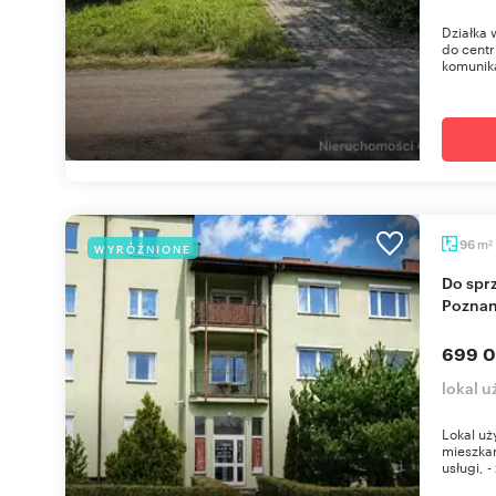
Działka 
do centr
komunika
m
96
WYRÓŻNIONE
2
Do sprzedania lokal 97 m² z wejściem od ulicy w
Poznan
699 0
lokal 
Lokal uż
mieszkan
usługi, -