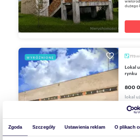
wielorod
dużego 
m
773
WYRÓŻNIONE
Lokal użytkowy 773 m² w centrum Lipska, blisko
rynku
800 0
lokal u
Lokal w 
na cele 
ekspozyc
Zgoda
Szczegóły
Ustawienia reklam
O plikach c