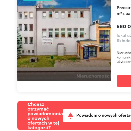
Przestronny kompleks biurowo-techniczny 1226
m² z p
560 0
lokal u
Skłodo
Nieruch
komunika
użyteczn
Chcesz
otrzymać
powiadomienia
Powiadom o nowych oferta
o nowych
ofertach w tej
kategorii?