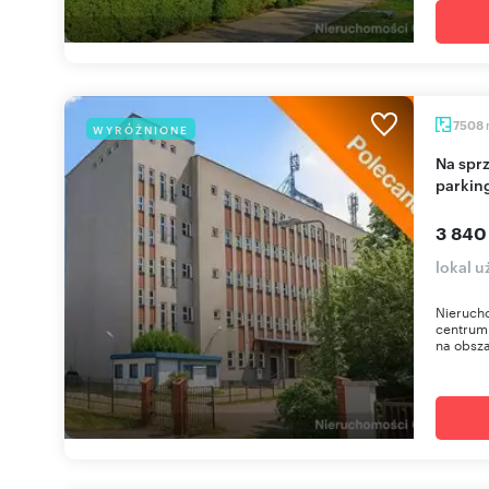
7508
WYRÓŻNIONE
Na sprzedaż kompleks biurowy 7508 m² z
parkin
3 840
lokal u
Nieruch
centrum 
na obsza