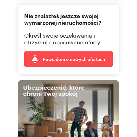
720480
Pokaż telefon
Nie znalazłeś jeszcze swojej
579631
Pokaż telefon
wymarzonej nieruchomości?
Określ swoje oczekiwania i
otrzymuj dopasowane oferty
Powiadom o nowych ofertach