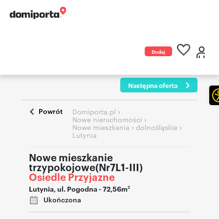
Dodaj
ogłoszenie
Następna oferta
Powrót
›
Domiporta.pl
›
Nowe nieruchomości
›
›
Nowe mieszkania
dolnośląskie
Lutynia
Nowe mieszkanie
trzypokojowe(Nr7L1-III)
Osiedle Przyjazne
Lutynia
,
ul. Pogodna
- 72,56m
2
Ukończona