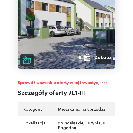
6
Zobacz galerię
Sprawdź wszystkie oferty w tej inwestycji >>>
Szczegóły oferty 7L1-III
Kategoria
Mieszkania na sprzedaż
Lokalizacja
dolnośląskie
,
Lutynia
,
ul.
Pogodna