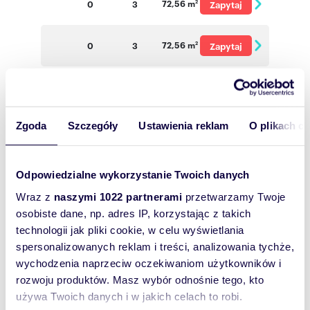
72,56 m
0
3
Zapytaj
2
o cenę
72,56 m
0
3
Zapytaj
2
o cenę
72,56 m
0
3
Zapytaj
2
o cenę
Zgoda
Szczegóły
Ustawienia reklam
O plikach c
72,56 m
0
3
Zapytaj
2
o cenę
72,56 m
0
3
Zapytaj
2
Odpowiedzialne wykorzystanie Twoich danych
o cenę
Wraz z
naszymi 1022 partnerami
przetwarzamy Twoje
72,56 m
0
3
Zapytaj
2
osobiste dane, np. adres IP, korzystając z takich
technologii jak pliki cookie, w celu wyświetlania
o cenę
spersonalizowanych reklam i treści, analizowania tychże,
72,56 m
0
3
Zapytaj
2
wychodzenia naprzeciw oczekiwaniom użytkowników i
o cenę
rozwoju produktów. Masz wybór odnośnie tego, kto
72,56 m
0
3
Zapytaj
2
używa Twoich danych i w jakich celach to robi.