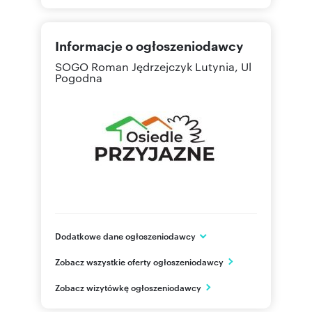
Informacje o ogłoszeniodawcy
SOGO Roman Jędrzejczyk
Lutynia, Ul
Pogodna
Dodatkowe dane ogłoszeniodawcy
SOGO Roman Jędrzejczyk
Zobacz wszystkie oferty ogłoszeniodawcy
ul. Kasztanowa 33
Smolec
Zobacz wizytówkę ogłoszeniodawcy
dolnośląskie