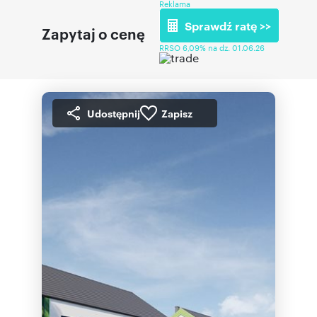
Reklama
Sprawdź ratę >>
Zapytaj o cenę
RRSO 6,09% na dz. 01.06.26
Udostępnij
Zapisz