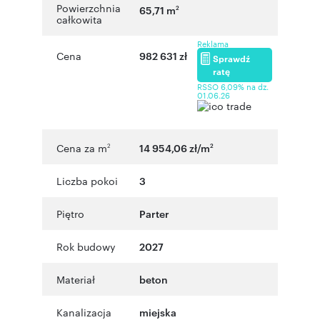
Powierzchnia
65,71 m
2
całkowita
Reklama
Cena
982 631 zł
Sprawdź
ratę
RSSO 6,09% na dz.
01.06.26
Cena za m
14 954,06 zł/m
2
2
Liczba pokoi
3
Piętro
Parter
Rok budowy
2027
Materiał
beton
Kanalizacja
miejska