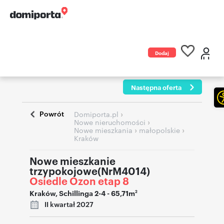
Dodaj
ogłoszenie
Następna oferta
Powrót
›
Domiporta.pl
›
Nowe nieruchomości
›
›
Nowe mieszkania
małopolskie
Kraków
Nowe mieszkanie
trzypokojowe(NrM4014)
Osiedle Ozon etap 8
Kraków
,
Schillinga 2-4
- 65,71m
2
II kwartał 2027