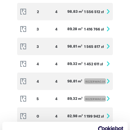
98,83 m
2
4
1 556 512 zł
2
89,28 m
3
4
1 416 766 zł
2
98,81 m
3
4
1 565 817 zł
2
89,32 m
4
4
1 452 611 zł
2
98,81 m
4
4
2
REZERWACJA
89,32 m
5
4
2
REZERWACJA
82,98 m
0
4
1 199 942 zł
2