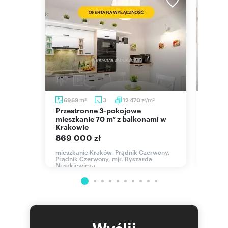
m
zł/m
69,69
3
12 470
75,
2
2
2
Przestronne 3-pokojowe
Dwupoziomowe 4-pok. mieszkanie
mieszkanie 70 m² z balkonami w
z bal
Krakowie
995 
869 000 zł
y, bp.
mieszka
Zachod
mieszkanie Kraków, Prądnik Czerwony,
Prądnik Czerwony, mjr. Ryszarda
Nuszkiewicza
Wyślij