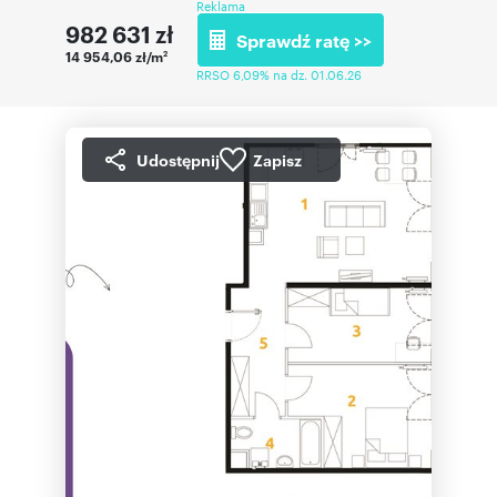
Reklama
982 631
zł
Sprawdź ratę >>
14 954,06 zł/m
2
RRSO 6,09% na dz. 01.06.26
Udostępnij
Zapisz