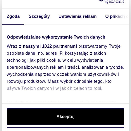
57,84 m
0
3
897 891 zł
2
Zgoda
Szczegóły
Ustawienia reklam
O plikach c
70,70 m
0
3
1 020 135 zł
2
Odpowiedzialne wykorzystanie Twoich danych
56,01 m
0
3
869 709 zł
2
Wraz z
naszymi 1022 partnerami
przetwarzamy Twoje
osobiste dane, np. adres IP, korzystając z takich
54,76 m
0
3
887 088 zł
2
technologii jak pliki cookie, w celu wyświetlania
spersonalizowanych reklam i treści, analizowania tychże,
61,90 m
0
3
980 588 zł
2
wychodzenia naprzeciw oczekiwaniom użytkowników i
rozwoju produktów. Masz wybór odnośnie tego, kto
używa Twoich danych i w jakich celach to robi.
50,45 m
0
2
808 602 zł
2
Dowiedz się więcej odnośnie tego, jak Twoje osobiste
70,79 m
1
3
1 022 648 zł
2
dane są przetwarzane oraz ustaw własne preferencje w
sekcji szczegółów
. W Deklaracji plików cookie możesz
Akceptuj
zmienić lub wycofać swoją zgodę w dowolnej chwili.
96,95 m
1
5
2
REZERWACJA