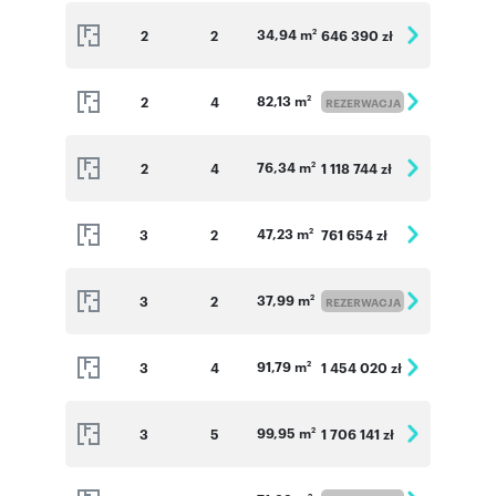
34,94 m
2
2
646 390 zł
2
82,13 m
2
4
2
REZERWACJA
76,34 m
2
4
1 118 744 zł
2
47,23 m
3
2
761 654 zł
2
37,99 m
3
2
2
REZERWACJA
91,79 m
3
4
1 454 020 zł
2
99,95 m
3
5
1 706 141 zł
2