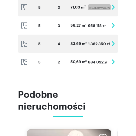
71,03 m
5
3
2
REZERWACJA
56,27 m
5
3
958 118 zł
2
83,69 m
5
4
1 362 350 zł
2
50,69 m
5
2
884 092 zł
2
Podobne
nieruchomości