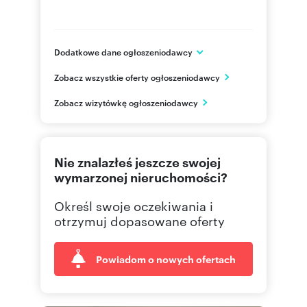
Dodatkowe dane ogłoszeniodawcy
Megapolis
Zobacz wszystkie oferty ogłoszeniodawcy
ul. Rzemieślnicza 26
Kraków
Zobacz wizytówkę ogłoszeniodawcy
małopolskie
12 300
Pokaż telefon
Nie znalazłeś jeszcze swojej
wymarzonej nieruchomości?
Określ swoje oczekiwania i
otrzymuj dopasowane oferty
Powiadom o nowych ofertach