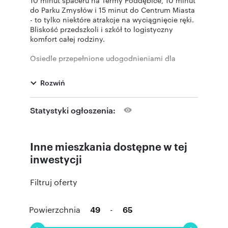
do Parku Zmysłów i 15 minut do Centrum Miasta
- to tylko niektóre atrakcje na wyciągnięcie ręki.
Bliskość przedszkoli i szkół to logistyczny
komfort całej rodziny.
Osiedle przepełnione udogodnieniami dla
mieszkańców zapewni przestrzeń bezpieczną dla
Ciebie i Twojej rodziny. Co dostaniesz w ofercie?
Rozwiń
1. 5 budynków mieszkalnych, a w każdym:
winda
Statystyki ogłoszenia:
rowerowania/wózkownia na parterze z
wygodnym wejściem z zewnątrz
komórki lokatorskie na każdym piętrze
Inne mieszkania dostępne w tej
fotowoltaika wspierająca zasilanie części
wspólnych z możliwością jej późniejszej
inwestycji
rozbudowy
ogrzewanie geotermalne
Filtruj oferty
2. 135 mieszkań (3 budynki po 35 mieszkań, 2
budynki po 10 mieszkań) o metrażu od 39 do 65
Powierzchnia
-
m. kwadratowych)