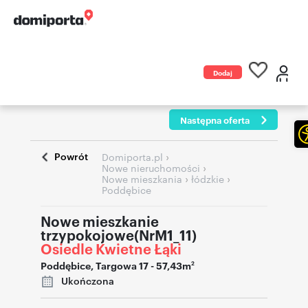
Dodaj
ogłoszenie
Następna oferta
Powrót
›
Domiporta.pl
›
Nowe nieruchomości
›
›
Nowe mieszkania
łódzkie
Poddębice
Nowe mieszkanie
trzypokojowe(NrM1_11)
Osiedle Kwietne Łąki
Poddębice
,
Targowa 17
- 57,43m
2
Ukończona