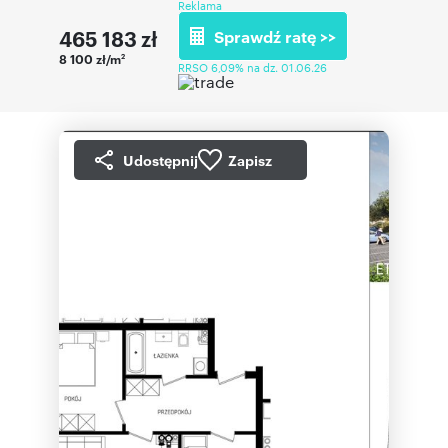
Reklama
465 183
zł
Sprawdź ratę >>
8 100 zł/m
2
RRSO 6,09% na dz. 01.06.26
Udostępnij
Zapisz