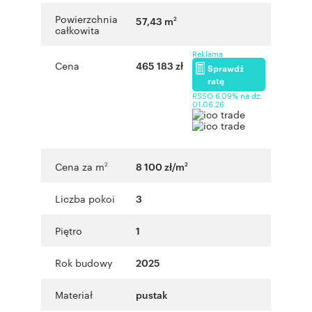
Powierzchnia
57,43 m
2
całkowita
Reklama
Cena
465 183 zł
Sprawdź
ratę
RSSO 6,09% na dz.
01.06.26
Cena za m
8 100 zł/m
2
2
Liczba pokoi
3
Piętro
1
Rok budowy
2025
Materiał
pustak