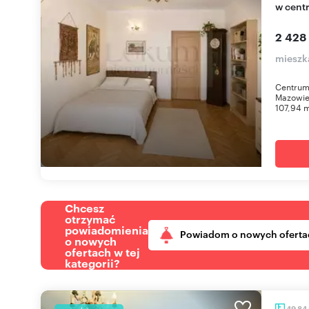
w cent
2 428
mieszk
Centrum
Mazowie
107,94 
Chcesz
otrzymać
powiadomienia
Powiadom o nowych oferta
o nowych
ofertach w tej
kategorii?
49,84