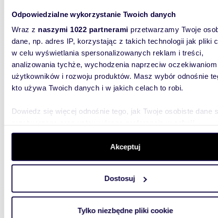
Odpowiedzialne wykorzystanie Twoich danych
134,9
Wraz z
naszymi 1022 partnerami
przetwarzamy Twoje osob
WYRÓŻNIONE
dane, np. adres IP, korzystając z takich technologii jak pliki 
Nowoczesny dom \"pod klucz\" w Juszkowie -
w celu wyświetlania spersonalizowanych reklam i treści,
bezczy
analizowania tychże, wychodzenia naprzeciw oczekiwaniom
1 232 
użytkowników i rozwoju produktów. Masz wybór odnośnie te
kto używa Twoich danych i w jakich celach to robi.
dom Ju
Dowiedz się więcej odnośnie tego, jak Twoje osobiste dane 
Nowocze
zaraz i 
przetwarzane oraz ustaw własne preferencje w
sekcji
salonie 
szczegółów
. W Deklaracji plików cookie możesz zmienić lu
wycofać swoją zgodę w dowolnej chwili.
Akceptuj
Wykorzystujemy pliki cookie do spersonalizowania treści i r
Dostosuj
aby oferować funkcje społecznościowe i analizować ruch w 
witrynie. Informacje o tym, jak korzystasz z naszej witryny,
udostępniamy partnerom społecznościowym, reklamowym i
3022
WYRÓŻNIONE
Tylko niezbędne pliki cookie
analitycznym. Partnerzy mogą połączyć te informacje z inn