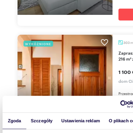
303
WYRÓŻNIONE
Zapraszam do obejrzenia przestronnego domu
216 m²
1 100
dom Ci
Przestro
m² położ
propozyc
Zgoda
Szczegóły
Ustawienia reklam
O plikach c