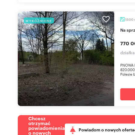
1500
WYRÓŻNIONE
Na sp
770 0
działka
PNOWA N
820.000
Polesie 
Chcesz
otrzymać
powiadomienia
Powiadom o nowych oferta
o nowych