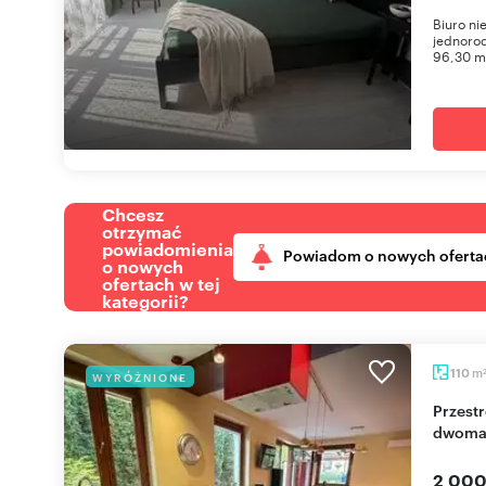
Biuro n
jednorod
96,30 mk
Chcesz
otrzymać
powiadomienia
Powiadom o nowych oferta
o nowych
ofertach w tej
kategorii?
m
110
WYRÓŻNIONE
Przestronne 5-pokojowe mieszkanie z tarasem i
dwoma 
2 000