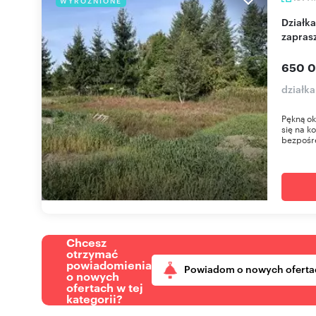
WYRÓŻNIONE
Działka 1514 m² z dostępem do rzeki Zimna Woda -
zapras
650 0
działk
Pękną ok
się na k
bezpośre
Chcesz
otrzymać
powiadomienia
Powiadom o nowych oferta
o nowych
ofertach w tej
kategorii?