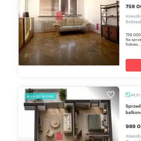
759 0
mieszk
Sobies
759 000 
Na sprze
Sobies..
46,21
WYRÓŻNIONE
Sprzedam 2-pokojowe mieszkanie 46 m² z
balkon
989 0
mieszk