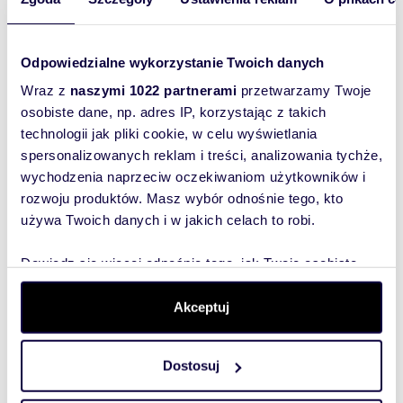
1 070 000
97,44 m
4
2
zł
Odpowiedzialne wykorzystanie Twoich danych
1 070 000
97,16 m
4
2
zł
Wraz z
naszymi 1022 partnerami
przetwarzamy Twoje
osobiste dane, np. adres IP, korzystając z takich
1 060 000
technologii jak pliki cookie, w celu wyświetlania
94,08 m
4
2
zł
spersonalizowanych reklam i treści, analizowania tychże,
wychodzenia naprzeciw oczekiwaniom użytkowników i
1 060 000
94,49 m
4
2
zł
rozwoju produktów. Masz wybór odnośnie tego, kto
używa Twoich danych i w jakich celach to robi.
1 080 000
97,28 m
4
2
zł
Dowiedz się więcej odnośnie tego, jak Twoje osobiste
dane są przetwarzane oraz ustaw własne preferencje w
1 060 000
94,38 m
4
2
sekcji szczegółów
. W Deklaracji plików cookie możesz
Akceptuj
zł
zmienić lub wycofać swoją zgodę w dowolnej chwili.
1 060 000
94,67 m
4
2
zł
Dostosuj
Wykorzystujemy pliki cookie do spersonalizowania treści
i reklam, aby oferować funkcje społecznościowe i