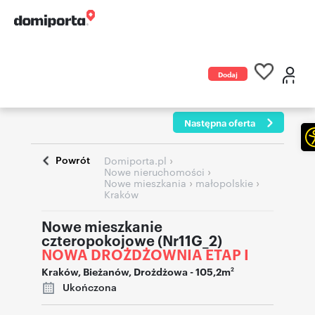
Dodaj
ogłoszenie
Następna oferta
Powrót
›
Domiporta.pl
›
Nowe nieruchomości
›
›
Nowe mieszkania
małopolskie
Kraków
Nowe mieszkanie
czteropokojowe (Nr11G_2)
NOWA DROŻDŻOWNIA ETAP I
Kraków
,
Bieżanów
,
Drożdżowa
- 105,2m
2
Ukończona