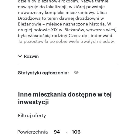
dzielnicy Bieżanów-Prokocim. Nazwa trafnie
nawiązuje do lokalizacji, w której powstaje
nowoczesny kompleks mieszkaniowy. Ulica
Drożdżowa to teren dawnej drożdżowni w
Bieżanowie – miejsce naznaczone historią. W
drugiej połowie XIX w. Bieżanów, wówczas wieś,
była własnością rodziny Czecz de Lindenwald.
Ta pozostawiła po sobie wiele trwałych śladów,
m.in. niedziałającą już Fabrykę Drożdży i
Spirytusu Stanisława Porębskiego i Jana Czecza
Rozwiń
w Bieżanowie. Działalność nie przetrwała do
czasów współczesnych, ale obiekt pozostał...
Statystyki ogłoszenia:
Idea inwestycji od początku była jasno
sprecyzowana: scalić ze sobą teraźniejszość,
potrzeby jutra, ale i… przeszłość – przywrócić
Inne mieszkania dostępne w tej
blask starym budynkom fabrycznym. To istotny
punkt w całym przedsięwzięciu. Docelowo
inwestycji
obszar działki zostanie przekształcony w
nowoczesną zabudowę mieszkalno-usługową,
Filtruj oferty
kameralną, ale maksymalnie funkcjonalną, o
wysokim standardzie wykończenia.
Powierzchnia
-
I Etap
inwestycji obejmował budowę 28 domów