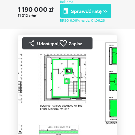
Reklama
1 190 000
zł
Sprawdź ratę >>
11 312 zł/m
2
RRSO 6,09% na dz. 01.06.26
Udostępnij
Zapisz