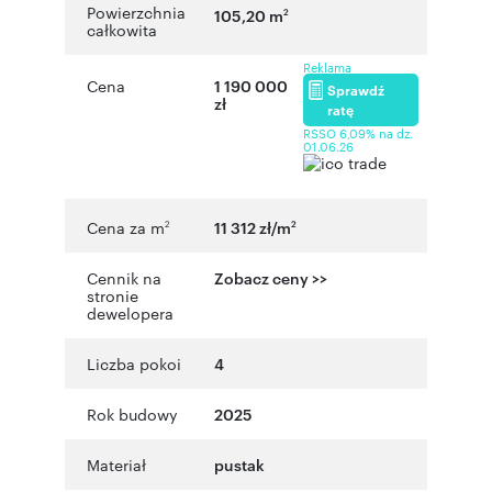
Powierzchnia
105,20 m
2
całkowita
Reklama
Cena
1 190 000
Sprawdź
zł
ratę
RSSO 6,09% na dz.
01.06.26
Cena za m
11 312 zł/m
2
2
Cennik na
Zobacz ceny >>
stronie
dewelopera
Liczba pokoi
4
Rok budowy
2025
Materiał
pustak