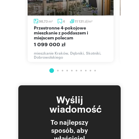
m
zł/m
m
98,73
4
11 131
92
2
2
2
Przestronne 4-pokojowe
Dwupoziomowe 92 m² z 3
mieszkanie z poddaszem i
sypia
miejscem polecam
1 225
1 099 000 zł
trze,
mieszk
Grzegó
mieszkanie Kraków, Dębniki, Skotniki,
Dobrowolskiego
Wyślij
wiadomość
To najlepszy
sposób, aby
właściciel