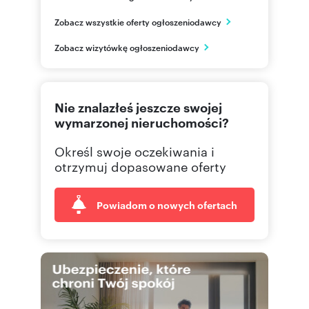
Tętnowski Development Sp. z o.o.
Zobacz wszystkie oferty ogłoszeniodawcy
ul. Wrocławska 80
Kraków
Zobacz wizytówkę ogłoszeniodawcy
małopolskie
12 630
Pokaż telefon
Nie znalazłeś jeszcze swojej
12 630
Pokaż telefon
wymarzonej nieruchomości?
Określ swoje oczekiwania i
601 95
Pokaż telefon
otrzymuj dopasowane oferty
Powiadom o nowych ofertach