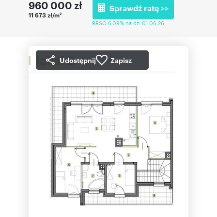
960 000
zł
Sprawdź ratę >>
11 673 zł/m
2
RRSO 6,09% na dz. 01.06.26
Udostępnij
Zapisz