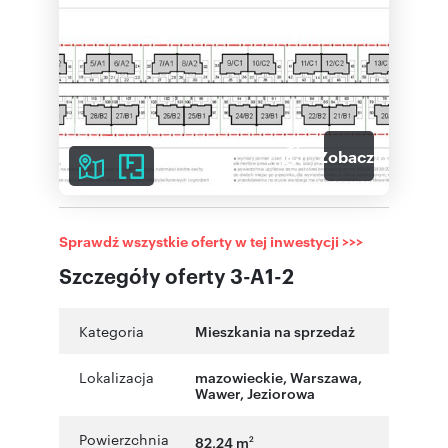
7
Zobacz galerię
Sprawdź wszystkie oferty w tej inwestycji >>>
Szczegóły oferty 3-A1-2
Kategoria
Mieszkania na sprzedaż
Lokalizacja
mazowieckie
,
Warszawa
,
Wawer
,
Jeziorowa
Powierzchnia
82,24 m
2