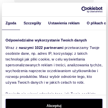
85,16 m
1
4
998 000 zł
2
Zgoda
Szczegóły
Ustawienia reklam
O plikach c
85,16 m
1
4
998 000 zł
2
85,16 m
1
4
998 000 zł
2
Odpowiedzialne wykorzystanie Twoich danych
Wraz z
naszymi 1022 partnerami
przetwarzamy Twoje
85,16 m
1
4
998 000 zł
2
osobiste dane, np. adres IP, korzystając z takich
technologii jak pliki cookie, w celu wyświetlania
spersonalizowanych reklam i treści, analizowania tychże,
85,16 m
1
4
998 000 zł
2
wychodzenia naprzeciw oczekiwaniom użytkowników i
rozwoju produktów. Masz wybór odnośnie tego, kto
85,16 m
1
4
998 000 zł
2
używa Twoich danych i w jakich celach to robi.
Dowiedz się więcej odnośnie tego, jak Twoje osobiste
70,22 m
0
4
898 000 zł
2
dane są przetwarzane oraz ustaw własne preferencje w
sekcji szczegółów
. W Deklaracji plików cookie możesz
Akceptuj