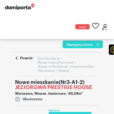
Dodaj
ogłoszenie
Następna oferta
Powrót
›
Domiporta.pl
›
Nowe nieruchomości
›
›
Nowe mieszkania
mazowieckie
›
Warszawa
Wawer
Nowe mieszkanie(Nr3-A1-2)
JEZIOROWA PRESTIGE HOUSE
Warszawa
,
Wawer
,
Jeziorowa
- 82,24m
2
Ukończona
Reklama