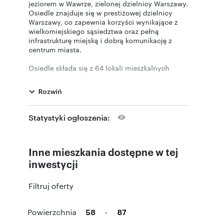
jeziorem w Wawrze, zielonej dzielnicy Warszawy.
Osiedle znajduje się w prestiżowej dzielnicy
Warszawy, co zapewnia korzyści wynikające z
wielkomiejskiego sąsiedztwa oraz pełną
infrastrukturę miejską i dobrą komunikację z
centrum miasta.
Osiedle składa się z 64 lokali mieszkalnych
usytuowanych w 32 domach jednorodzinnych w
zabudowie bliźniaczej dwulokalowej,
Rozwiń
dostępnych w czterech typach (A, B, C, D).
Każdy typ domu występuje w wariantach 1 i 2,
gdzie jeden jest lustrzanym odbiciem drugiego.
Statystyki ogłoszenia:
Powierzchnia lokali wynosi od 58 do 87 m2.
Wszystkie lokale mieszkalne są wyposażone w
prywatne ogródki lub balkony, duże okna oraz
Inne mieszkania dostępne w tej
komplet mediów (internet, gaz, woda,
kanalizacja).
inwestycji
Osiedle jest ogrodzone, posiada własny wjazd z
Filtruj oferty
bramą i furtką, co zapewnia dodatkową ochronę.
Przed bramą na osiedle umieszczone są skrzynki
pocztowe i prywatne paczkomaty dla
Powierzchnia
-
mieszkańców.