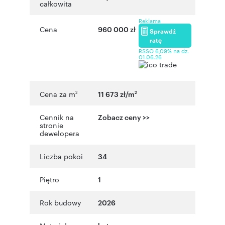
całkowita
Reklama
Cena
960 000 zł
Sprawdź
ratę
RSSO 6,09% na dz.
01.06.26
Cena za m
11 673 zł/m
2
2
Cennik na
Zobacz ceny >>
stronie
dewelopera
Liczba pokoi
34
Piętro
1
Rok budowy
2026