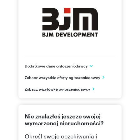
Dodatkowe dane ogłoszeniodawcy
BJM Development M.Smater, R.Siczek, D. Welik
Zobacz wszystkie oferty ogłoszeniodawcy
Spółka komandytowa
ul. Klimontowska 26 lok. 50
Zobacz wizytówkę ogłoszeniodawcy
Warszawa
mazowieckie
664 41
Pokaż telefon
Nie znalazłeś jeszcze swojej
wymarzonej nieruchomości?
692 25
Pokaż telefon
Określ swoje oczekiwania i