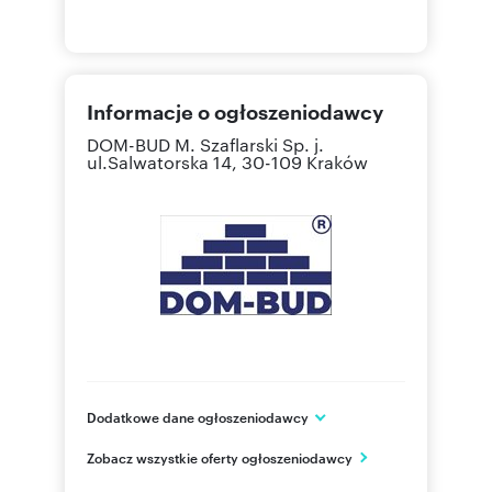
Informacje o ogłoszeniodawcy
DOM-BUD M. Szaflarski Sp. j.
ul.Salwatorska 14, 30-109 Kraków
Dodatkowe dane ogłoszeniodawcy
DOM-BUD M. Szaflarski Sp. j.
Zobacz wszystkie oferty ogłoszeniodawcy
ul. Salwatorska 14
Kraków