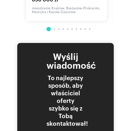
650 
,
mieszkanie Kraków, Bieżanów-Prokocim,
Henryka i Karola Czeczów
mieszk
Okulic
Wyślij
wiadomość
To najlepszy
sposób, aby
właściciel
oferty
szybko się z
Tobą
skontaktował!