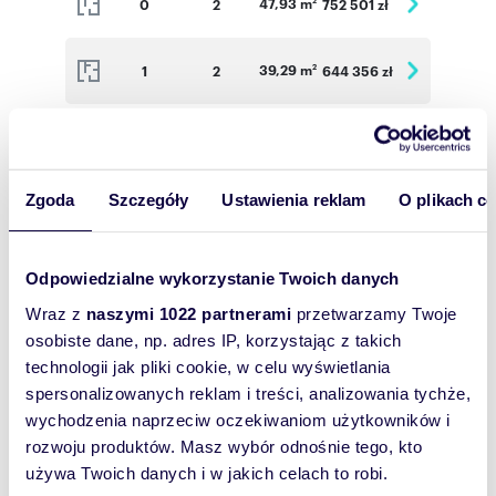
47,93 m
0
2
752 501 zł
2
39,29 m
1
2
644 356 zł
2
39,11 m
1
2
641 404 zł
2
Zgoda
Szczegóły
Ustawienia reklam
O plikach c
60,15 m
1
3
854 130 zł
2
39,21 m
2
2
646 965 zł
2
Odpowiedzialne wykorzystanie Twoich danych
Wraz z
naszymi 1022 partnerami
przetwarzamy Twoje
38,94 m
2
2
642 510 zł
2
osobiste dane, np. adres IP, korzystając z takich
technologii jak pliki cookie, w celu wyświetlania
spersonalizowanych reklam i treści, analizowania tychże,
60,02 m
2
3
858 286 zł
2
wychodzenia naprzeciw oczekiwaniom użytkowników i
rozwoju produktów. Masz wybór odnośnie tego, kto
56,05 m
3
3
930 430 zł
2
używa Twoich danych i w jakich celach to robi.