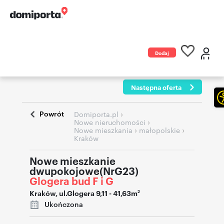
Dodaj
ogłoszenie
Następna oferta
Powrót
›
Domiporta.pl
›
Nowe nieruchomości
›
›
Nowe mieszkania
małopolskie
Kraków
Nowe mieszkanie
dwupokojowe(NrG23)
Glogera bud F i G
Kraków
,
ul.Glogera 9,11
- 41,63m
2
Ukończona