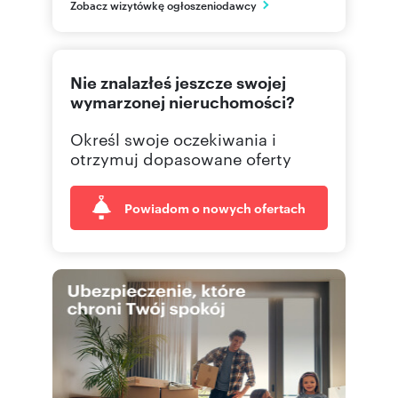
Zobacz wizytówkę ogłoszeniodawcy
małopolskie
12 421
Pokaż telefon
Nie znalazłeś jeszcze swojej
12 422
Pokaż telefon
wymarzonej nieruchomości?
Określ swoje oczekiwania i
otrzymuj dopasowane oferty
Powiadom o nowych ofertach