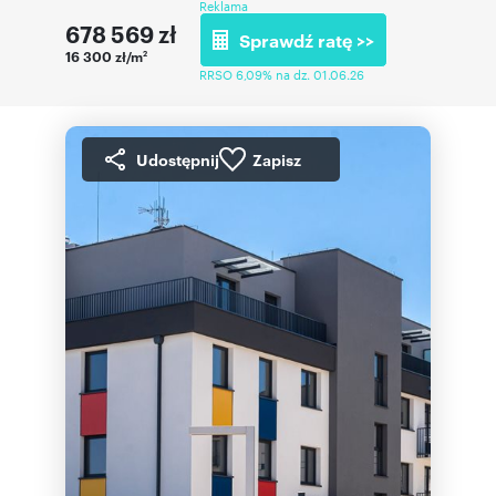
Reklama
678 569
zł
Sprawdź ratę >>
16 300 zł/m
2
RRSO 6,09% na dz. 01.06.26
Udostępnij
Zapisz