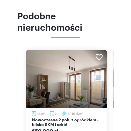
Podobne
nieruchomości
m
m
zł/m
43
2
15 116
44,
2
2
2
Nowoczesne 2 pok. z ogródkiem -
Sprzedam przestronne 2-
blisko SKM i szkół
pokoj
balk
650 000 zł