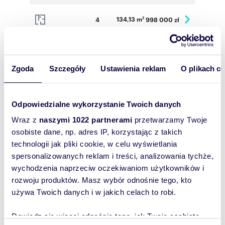
134,13 m
4
998 000 zł
2
134,13 m
4
998 000 zł
2
Zgoda
Szczegóły
Ustawienia reklam
O plikach c
187,03
4
1 350 000 zł
m
2
Odpowiedzialne wykorzystanie Twoich danych
1 050 000
134,13 m
4
2
zł
Wraz z
naszymi 1022 partnerami
przetwarzamy Twoje
osobiste dane, np. adres IP, korzystając z takich
1 050 000
technologii jak pliki cookie, w celu wyświetlania
134,13 m
4
2
zł
spersonalizowanych reklam i treści, analizowania tychże,
wychodzenia naprzeciw oczekiwaniom użytkowników i
1 050 000
134,13 m
4
2
zł
rozwoju produktów. Masz wybór odnośnie tego, kto
używa Twoich danych i w jakich celach to robi.
Dowiedz się więcej odnośnie tego, jak Twoje osobiste