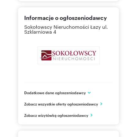
Informacje o ogłoszeniodawcy
Sokołowscy Nieruchomości
Łazy ul.
Szklarniowa 4
Dodatkowe dane ogłoszeniodawcy
Sokołowscy Nieruchomości
Zobacz wszystkie oferty ogłoszeniodawcy
ul. Legionowa 28 lok. 402
Białystok
Zobacz wizytówkę ogłoszeniodawcy
podlaskie
884 75
Pokaż telefon