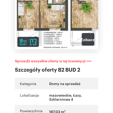
6
Zobacz galerię
Sprawdź wszystkie oferty w tej inwestycji >>>
Szczegóły oferty B2 BUD 2
Kategoria
Domy na sprzedaż
Lokalizacja
mazowieckie
,
Łazy
,
Szklarniowa 4
Powierzchnia
187,03 m
2