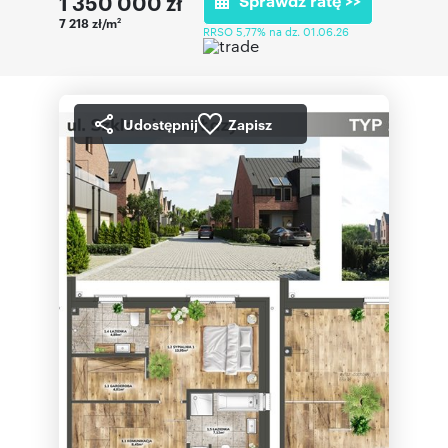
1 350 000
zł
Sprawdź ratę >>
7 218 zł/m
2
RRSO 5,77% na dz. 01.06.26
Udostępnij
Zapisz