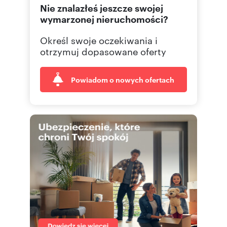
Nie znalazłeś jeszcze swojej
85 742
Pokaż telefon
wymarzonej nieruchomości?
Określ swoje oczekiwania i
otrzymuj dopasowane oferty
Powiadom o nowych ofertach