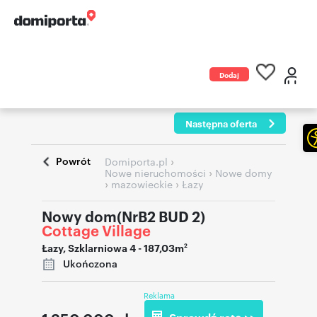
Dodaj
ogłoszenie
Następna oferta
Powrót
›
Domiporta.pl
›
Nowe nieruchomości
Nowe domy
›
›
mazowieckie
Łazy
Nowy dom(NrB2 BUD 2)
Cottage Village
Łazy
,
Szklarniowa 4
- 187,03m
2
Ukończona
Reklama