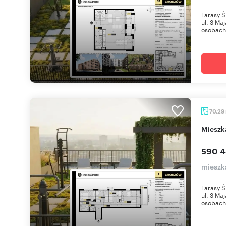
Tarasy Ś
ul. 3 Ma
osobach 
70,29
miesz
590 4
mieszk
Tarasy Ś
ul. 3 Ma
osobach 