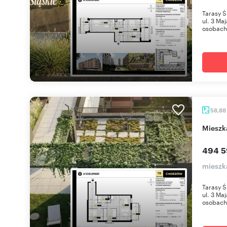
Tarasy Ś
ul. 3 Ma
osobach 
58,88
miesz
494 5
mieszk
Tarasy Ś
ul. 3 Ma
osobach 