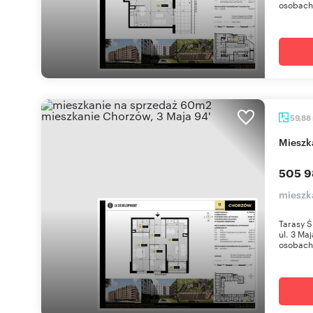
osobach 
59,88
miesz
505 9
mieszk
Tarasy Ś
ul. 3 Ma
osobach 