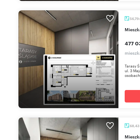
56,79
miesz
477 0
mieszk
Tarasy Ś
ul. 3 Ma
osobach 
68,43
miesz