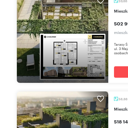
59,88
miesz
502 9
mieszk
Tarasy Ś
ul. 3 Ma
osobach 
58,88
miesz
518 14