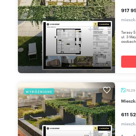
917 95
mieszk
Tarasy Ś
ul. 3 Ma
osobach 
70,29
WYRÓŻNIONE
miesz
611 52
mieszk