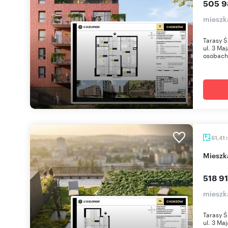
505 9
mieszk
Tarasy Ś
ul. 3 Ma
osobach 
61,41
miesz
518 91
mieszk
Tarasy Ś
ul. 3 Ma