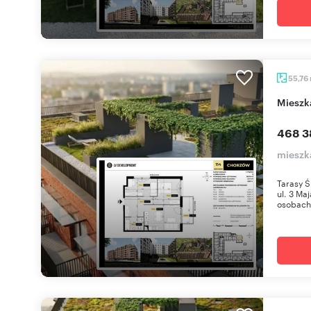
55,76
miesz
468 3
mieszk
Tarasy Ś
ul. 3 Ma
osobach 