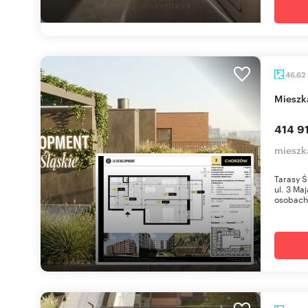
46,62
miesz
414 91
mieszk
Tarasy Ś
ul. 3 Ma
osobach 