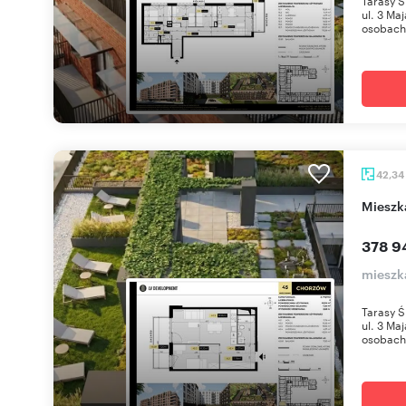
Tarasy Ś
ul. 3 Ma
osobach 
42,34
miesz
378 9
mieszk
Tarasy Ś
ul. 3 Ma
osobach 