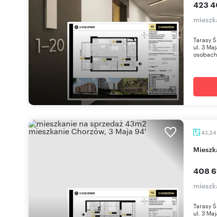
423 4
mieszk
Tarasy Ś
ul. 3 Ma
osobach 
43,24
miesz
408 6
mieszk
Tarasy Ś
ul. 3 Ma