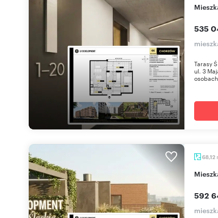
miesz
535 0
mieszk
Tarasy Ś
ul. 3 Ma
osobach 
68,12
miesz
592 6
mieszk