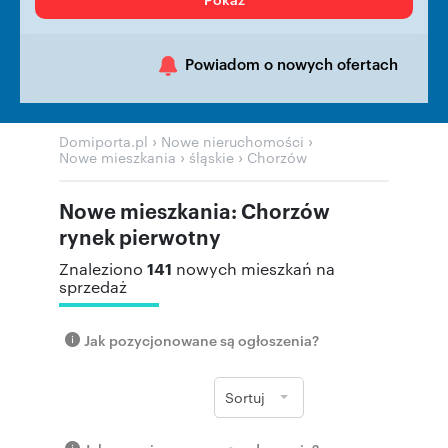
Powiadom o nowych ofertach
›
›
Domiporta.pl
Nowe nieruchomości
›
›
Nowe mieszkania
śląskie
Chorzów
Nowe mieszkania: Chorzów
rynek pierwotny
141
Znaleziono
nowych mieszkań na
sprzedaż
Jak pozycjonowane są ogłoszenia?
Sortuj