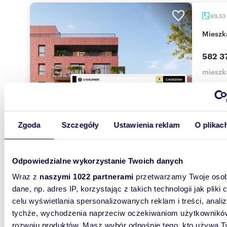
69,33
miesz
582 37
mieszk
Tarasy Ś
ul. 3 Ma
osobach 
Zgoda
Szczegóły
Ustawienia reklam
O plikac
Odpowiedzialne wykorzystanie Twoich danych
Wraz z
naszymi 1022 partnerami
przetwarzamy Twoje osob
dane, np. adres IP, korzystając z takich technologii jak pliki 
59,64
celu wyświetlania spersonalizowanych reklam i treści, anali
miesz
tychże, wychodzenia naprzeciw oczekiwaniom użytkowników
rozwoju produktów. Masz wybór odnośnie tego, kto używa T