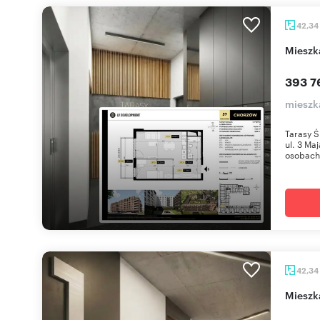
42,34
miesz
393 7
mieszk
Tarasy Ś
ul. 3 Ma
osobach 
42,34
miesz