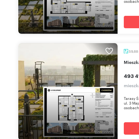
osobach 
59,88
miesz
493 41
mieszk
Tarasy Ś
ul. 3 Ma
osobach 