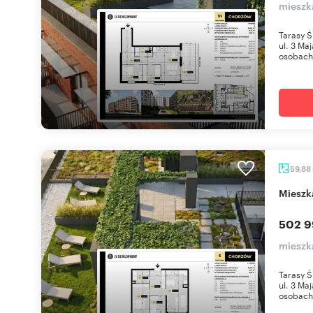
mieszk
Tarasy Ś
ul. 3 Ma
osobach 
59,88
miesz
502 9
mieszk
Tarasy Ś
ul. 3 Ma
osobach 