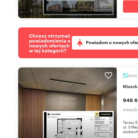
Chcesz otrzymać
powiadomienia o
Powiadom o nowych ofe
nowych ofertach
w tej kategorii?
95,62
miesz
946 6
mieszk
Tarasy Ś
ul. 3 Ma
osobach 