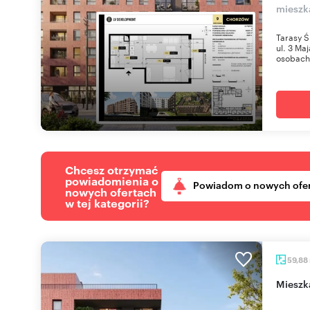
mieszk
Tarasy Ś
ul. 3 Ma
osobach 
Chcesz otrzymać
powiadomienia o
Powiadom o nowych ofe
nowych ofertach
w tej kategorii?
59,88
miesz