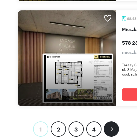
68,43
miesz
578 23
mieszk
Tarasy Ś
ul. 3 Ma
osobach 
1
2
3
4