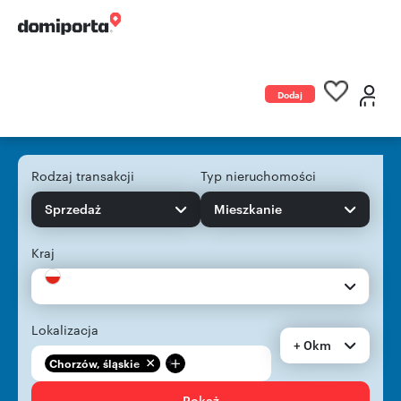
Dodaj
ogłoszenie
Rodzaj transakcji
Typ nieruchomości
Sprzedaż
Mieszkanie
Kraj
Lokalizacja
+ 0km
+
Chorzów, śląskie
Pokaż