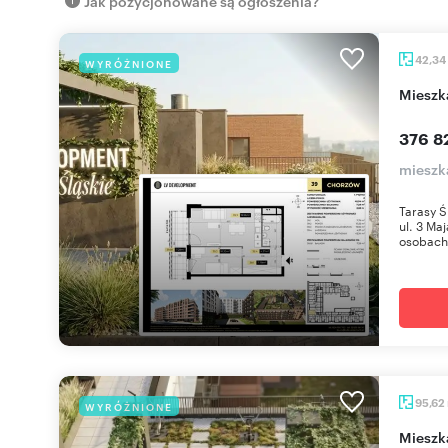
Jak pozycjonowane są ogłoszenia?
42,34
WYRÓŻNIONE
miesz
376 8
mieszk
Tarasy Ś
ul. 3 Ma
osobach 
95,62
WYRÓŻNIONE
miesz