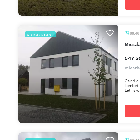
86,46
WYRÓŻNIONE
miesz
547 5
mieszk
Osiedle 
komfort 
Letnisko