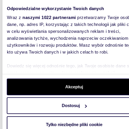
49,78
Odpowiedzialne wykorzystanie Twoich danych
miesz
Wraz z
naszymi 1022 partnerami
przetwarzamy Twoje osob
dane, np. adres IP, korzystając z takich technologii jak pliki 
627 22
w celu wyświetlania spersonalizowanych reklam i treści,
mieszka
analizowania tychże, wychodzenia naprzeciw oczekiwaniom
użytkowników i rozwoju produktów. Masz wybór odnośnie te
kto używa Twoich danych i w jakich celach to robi.
Dowiedz się więcej odnośnie tego, jak Twoje osobiste dane 
przetwarzane oraz ustaw własne preferencje w
sekcji
szczegółów
. W Deklaracji plików cookie możesz zmienić lu
wycofać swoją zgodę w dowolnej chwili.
Akceptuj
29,21
Wykorzystujemy pliki cookie do spersonalizowania treści i r
miesz
Dostosuj
aby oferować funkcje społecznościowe i analizować ruch w 
376 8
witrynie. Informacje o tym, jak korzystasz z naszej witryny,
udostępniamy partnerom społecznościowym, reklamowym i
mieszka
Tylko niezbędne pliki cookie
analitycznym. Partnerzy mogą połączyć te informacje z inn