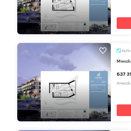
49,79
miesz
637 31
mieszka