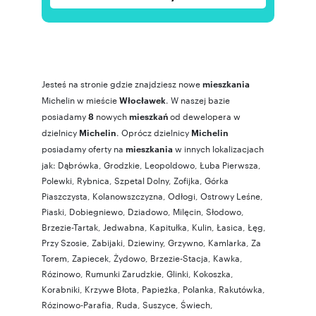
Jesteś na stronie gdzie znajdziesz nowe
mieszkania
Michelin w mieście
. W naszej bazie
Włocławek
posiadamy
nowych
od dewelopera w
8
mieszkań
dzielnicy
. Oprócz dzielnicy
Michelin
Michelin
posiadamy oferty na
w innych lokalizacjach
mieszkania
jak:
Dąbrówka
,
Grodzkie
,
Leopoldowo
,
Łuba Pierwsza
,
Polewki
,
Rybnica
,
Szpetal Dolny
,
Zofijka
,
Górka
Piaszczysta
,
Kolanowszczyzna
,
Odłogi
,
Ostrowy Leśne
,
Piaski
,
Dobiegniewo
,
Dziadowo
,
Milęcin
,
Słodowo
,
Brzezie-Tartak
,
Jedwabna
,
Kapitułka
,
Kulin
,
Łasica
,
Łęg
,
Przy Szosie
,
Zabijaki
,
Dziewiny
,
Grzywno
,
Kamlarka
,
Za
Torem
,
Zapiecek
,
Żydowo
,
Brzezie-Stacja
,
Kawka
,
Rózinowo
,
Rumunki Zarudzkie
,
Glinki
,
Kokoszka
,
Korabniki
,
Krzywe Błota
,
Papieżka
,
Polanka
,
Rakutówka
,
Rózinowo-Parafia
,
Ruda
,
Suszyce
,
Świech
,