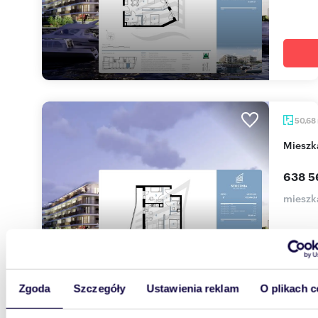
50,68
miesz
638 5
mieszka
Zgoda
Szczegóły
Ustawienia reklam
O plikach c