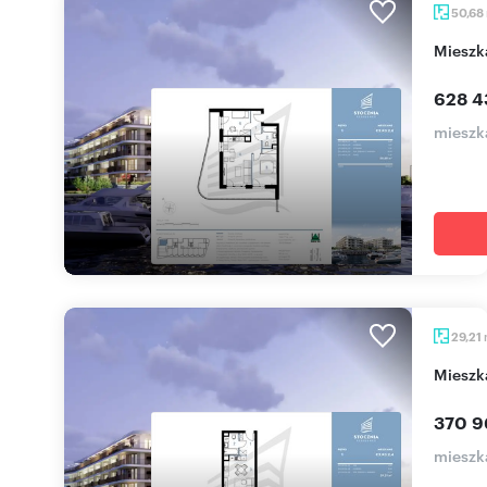
50,68
miesz
628 4
mieszka
29,21
miesz
370 9
mieszka