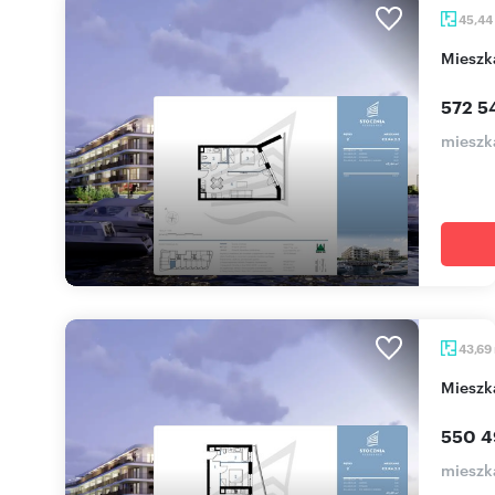
45,44
miesz
572 5
mieszka
43,69
miesz
550 4
mieszka