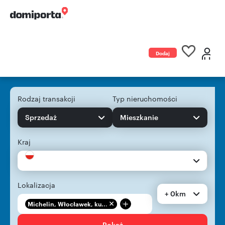
Dodaj
ogłoszenie
Rodzaj transakcji
Typ nieruchomości
Sprzedaż
Mieszkanie
Kraj
Lokalizacja
+ 0km
+
Michelin, Włocławek, ku...
Pokaż