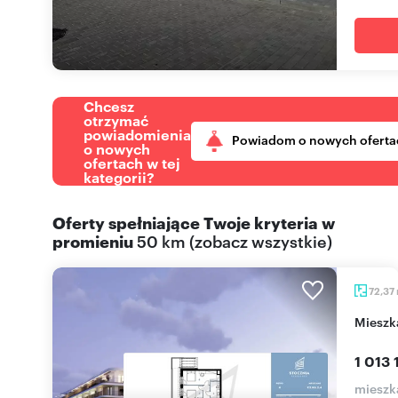
Chcesz
otrzymać
powiadomienia
Powiadom o nowych oferta
o nowych
ofertach w tej
kategorii?
Oferty spełniające Twoje kryteria w
promieniu
50 km
(
zobacz wszystkie
)
72,37
miesz
1 013 
mieszka