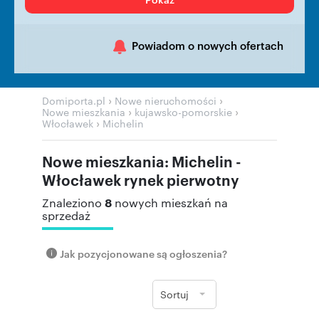
Powiadom o nowych ofertach
›
›
Domiporta.pl
Nowe nieruchomości
›
›
Nowe mieszkania
kujawsko-pomorskie
›
Włocławek
Michelin
Nowe mieszkania: Michelin -
Włocławek rynek pierwotny
8
Znaleziono
nowych mieszkań na
sprzedaż
Jak pozycjonowane są ogłoszenia?
Sortuj