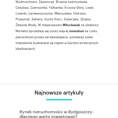
Wydmuchowo
,
Zazamcze
,
Brzezie-Leśniczówka
,
Celuloza
,
Czerwonka
,
Falbanka
,
Krzywa Góra
,
Lisek
,
Lisianki
,
Łaniewszczyzna
,
Mieczysław
,
Ostrowy
,
Przesmyk
,
Sahara
,
Suchy Kierz
,
Syberyjka
,
Zbójno
,
Żelazne Wody
. W miejscowości
na dzielnicy
Włocławek
Michelin sprzedaje się coraz więcej
na rynku
mieszkań
pierwotnym prosto od dewelopera, ponieważ nowe
mieszkania budowane są często w bardzo atrakcyjnych
lokalizacjach.
Najnowsze artykuły
Rynek nieruchomości w Bydgoszczy:
dlaczego warto inwestować?