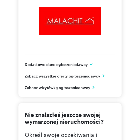
Dodatkowe dane ogłoszeniodawcy
DPI MALACHIT Sp. z o.o. - Sp. komandytowa
Zobacz wszystkie oferty ogłoszeniodawcy
ul. Żmigrodzka 81-83 lok. 405
Wrocław
Zobacz wizytówkę ogłoszeniodawcy
dolnośląskie
509 30
Pokaż telefon
Nie znalazłeś jeszcze swojej
71 326
Pokaż telefon
wymarzonej nieruchomości?
Określ swoje oczekiwania i