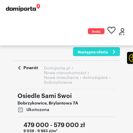
Dodaj
ogłoszenie
Następna oferta
Powrót
›
Domiporta.pl
›
Nowe nieruchomości
›
›
Nowe mieszkania
dolnośląskie
Dobrzykowice
Osiedle Sami Swoi
Dobrzykowice
,
Brylantowa 7A
Ukończona
479 000 - 579 000
zł
9 038 - 9 983 zł/m
2