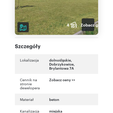
4
Zobacz galerię
Szczegóły
Lokalizacja
dolnośląskie
,
Dobrzykowice
,
Brylantowa 7A
Cennik na
Zobacz ceny >>
stronie
dewelopera
Materiał
beton
Kanalizacja
miejska