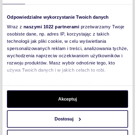
54 m
3
3
519 623 zł
2
Odpowiedzialne wykorzystanie Twoich danych
Wraz z
naszymi 1022 partnerami
przetwarzamy Twoje
osobiste dane, np. adres IP, korzystając z takich
Wyślij
technologii jak pliki cookie, w celu wyświetlania
wiadomość
spersonalizowanych reklam i treści, analizowania tychże,
wychodzenia naprzeciw oczekiwaniom użytkowników i
rozwoju produktów. Masz wybór odnośnie tego, kto
To najlepszy
używa Twoich danych i w jakich celach to robi.
sposób, aby
właściciel
Dowiedz się więcej odnośnie tego, jak Twoje osobiste
oferty
dane są przetwarzane oraz ustaw własne preferencje w
szybko się z
sekcji szczegółów
. W Deklaracji plików cookie możesz
Akceptuj
Tobą
zmienić lub wycofać swoją zgodę w dowolnej chwili.
skontaktował!
Dostosuj
Wykorzystujemy pliki cookie do spersonalizowania treści
i reklam, aby oferować funkcje społecznościowe i
analizować ruch w naszej witrynie. Informacje o tym, jak