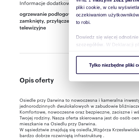
Informacje dodatkowe:
pliki cookie, w celu wyświet
ogrzewanie podłogowe, miejsce naziemne, teren
oczekiwaniom użytkowników i
zamknięty, przyłącze internetowe, przyłącze
to robi.
telewizyjne
Dowiedz się więcej odnośnie
szczegółów
. W Deklaracji 
Wykorzystujemy pliki cookie 
Tylko niezbędne pliki c
ruch w naszej witrynie. Inf
reklamowym i analitycznym. 
Opis oferty
uzyskanymi podczas korzysta
Osiedle przy Darwina to nowoczesna i kameralna inwest
jednorodzinnych dwulokalowych w zabudowie bliźniaczej
Komfortowe, nowoczesne oraz bezpieczne, zaciszne i wśr
Twojej rodziny. Nasza oferta skierowana jest do osób ce
mieszkanie na Osiedlu przy Darwina.
W sąsiedztwie znajdują się osiedla„Wzgórza Krzesławickie
bardzo dobrze rozwiniętą infrastrukturę .