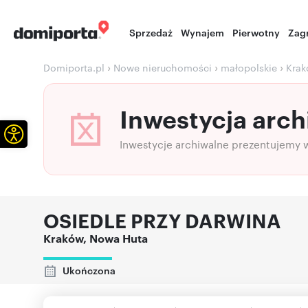
Sprzedaż
Wynajem
Pierwotny
Zag
›
›
›
Domiporta.pl
Nowe nieruchomości
małopolskie
Kra
Inwestycja arch
Otwórz pasek narzędzi
Inwestycje archiwalne prezentujemy 
OSIEDLE PRZY DARWINA
Kraków
,
Nowa Huta
Ukończona