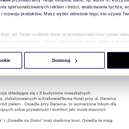
Okolica:
lania spersonalizowanych reklam i treści, analizowania tychże,
szkoła, park / las, tramwaj, przychodnia / szpital,
 rozwoju produktów. Masz wybór odnośnie tego, kto używa Twoi
centrum handlowe, sklep spożywczy, dworzec
kolejowy, przedszkole, autobus, plac zabaw,
apteka, niska zabudowa, policja, żłobek
 tego, jak Twoje osobiste dane są przetwarzane oraz ustaw wła
plików cookie możesz zmienić lub wycofać swoją zgodę w dowolne
do spersonalizowania treści i reklam, aby oferować funkcje sp
ookie
Dostosuj
ormacje o tym, jak korzystasz z naszej witryny, udostępniamy p
Partnerzy mogą połączyć te informacje z innymi danymi otrzym
nia z ich usług.
ycja składająca się z 5 budynków mieszkalnych
, zlokalizowanych w Krakowie(Nowa Huta) przy ul. Darwina
ód zieleni - Osiedle przy Darwina- to wymarzone lokum dla
niących sobie prywatność i komfort jaki może stworzyć
” i „Osiedle na Stoku” oraz stadnina koni. Osiedla te mają