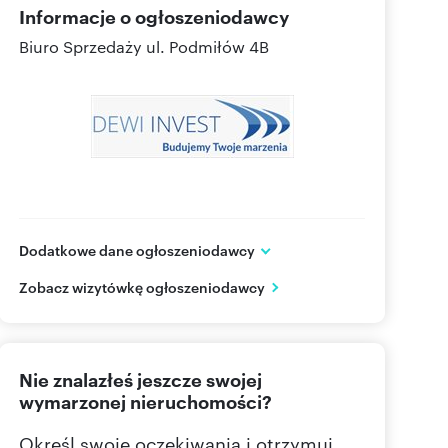
Informacje o ogłoszeniodawcy
Biuro Sprzedaży
ul. Podmiłów 4B
Dodatkowe dane ogłoszeniodawcy
Dewi Invest Sp.z o.o.
Zobacz wizytówkę ogłoszeniodawcy
ul. Podmiłów 4B
Kraków
małopolskie
+48 53
Pokaż telefon
Nie znalazłeś jeszcze swojej
wymarzonej nieruchomości?
Określ swoje oczekiwania i otrzymuj