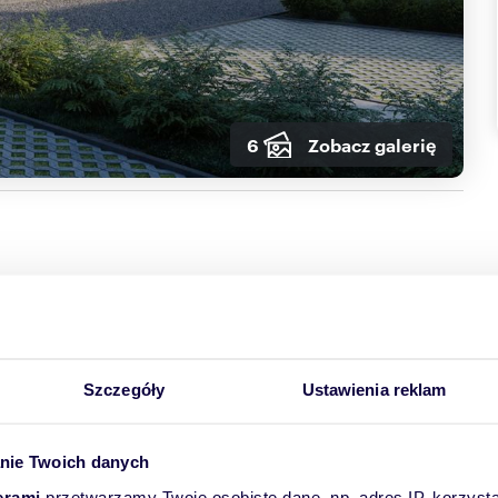
6
Zobacz galerię
Materiał
pustak
Szczegóły
Ustawienia reklam
Ogrzewanie
gazowe
nie Twoich danych
erami
przetwarzamy Twoje osobiste dane, np. adres IP, korzystaj