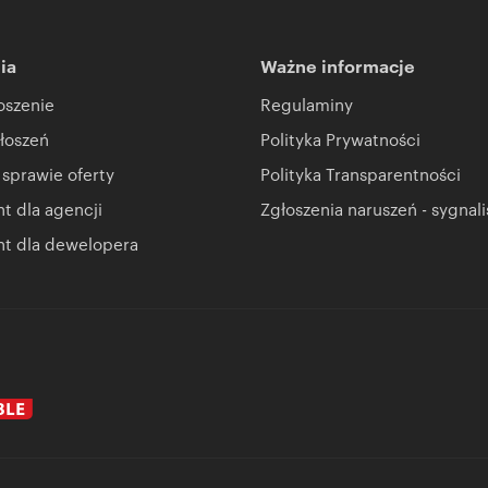
anem i zabezpieczone folią
 cm docieplone
ia
Ważne informacje
oszenie
Regulaminy
racyt,
łoszeń
Polityka Prywatności
 sprawie oferty
Polityka Transparentności
 dla agencji
Zgłoszenia naruszeń - sygnali
t dla dewelopera
wniane, kominy systemowe,
bości 30 cm,
znik)
 spalania