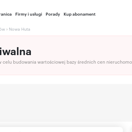
ranica
Firmy i usługi
Porady
Kup abonament
›
ków
Nowa Huta
iwalna
w celu budowania wartościowej bazy średnich cen nieruchomo