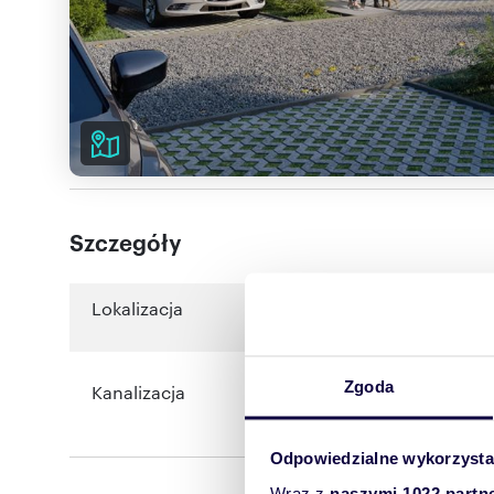
Szczegóły
Lokalizacja
małopolskie
,
Kraków
,
Nowa Huta
Zgoda
Kanalizacja
miejska
Odpowiedzialne wykorzysta
Wraz z
naszymi 1022 partn