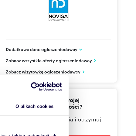
Dodatkowe dane ogłoszeniodawcy
Novisa Development
Zobacz wszystkie oferty ogłoszeniodawcy
ul. Cieślewskich 53
Warszawa
mazowieckie
Zobacz wizytówkę ogłoszeniodawcy
226244
Pokaż telefon
Nie znalazłeś jeszcze swojej
wymarzonej nieruchomości?
O plikach cookies
Określ swoje oczekiwania i otrzymuj
dopasowane oferty
ąc z takich technologii jak