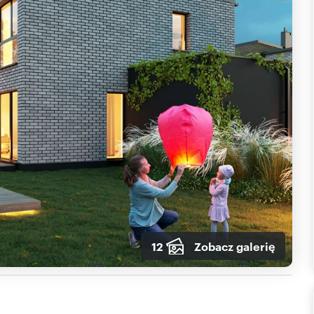
12
Zobacz galerię