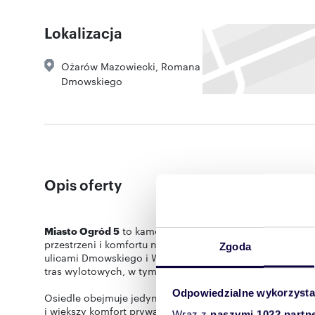
Lokalizacja
Ożarów Mazowiecki
,
Romana
Dmowskiego
Opis oferty
Miasto Ogród 5
to kameralne osiedle dużych domów zapr
przestrzeni i komfortu na co dzień. Inwestycja powstaj
Zgoda
ulicami Dmowskiego i Widok, co zapewnia wygodny doja
tras wylotowych, w tym A2 i S8. To miejsce, które łączy
Odpowiedzialne wykorzysta
Osiedle obejmuje jedynie 16 przestronnych domów o pow
i większy komfort prywatności. To propozycja dla rodzin,
Wraz z
naszymi 1022 partn