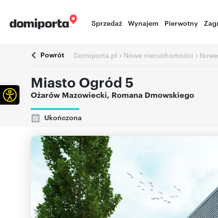
Sprzedaż
Wynajem
Pierwotny
Zag
Powrót
›
›
Domiporta.pl
Nowe nieruchomości
Nowe
Miasto Ogród 5
Otwórz pasek narzędzi
Ożarów Mazowiecki
,
Romana Dmowskiego
Ukończona