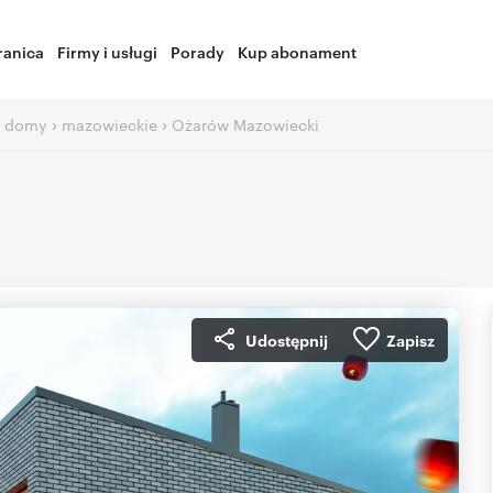
ranica
Firmy i usługi
Porady
Kup abonament
›
›
 domy
mazowieckie
Ożarów Mazowiecki
Udostępnij
Zapisz