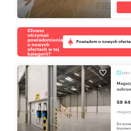
Chcesz
otrzymać
powiadomienia
Powiadom o nowych oferta
o nowych
ofertach w tej
kategorii?
3387
Magazyn 3387 m² w Pruszkowie (biuro, doki,
ochron
59 44
magaz
Do wyna
biurowo-