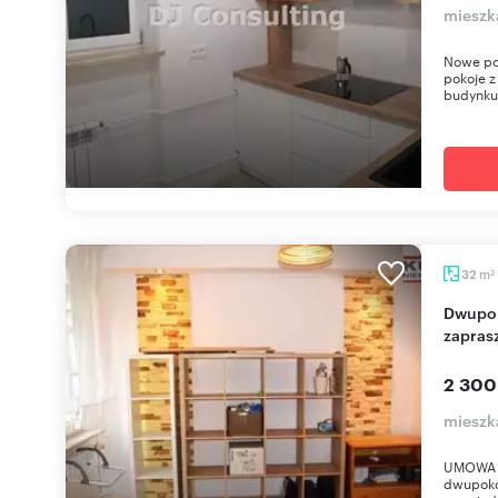
mieszka
Nowe po 
pokoje z
budynku
m
32
2
Dwupokojowe mieszkanie 32 m² w Pruszkowie -
zapras
2 300
mieszk
UMOWA 
dwupoko