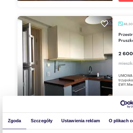
48,3
Przestronne 3-pokojowe mieszkanie w centrum
Pruszk
2 600
mieszk
UMOWA 
trzypok
EWY.Mies
Zgoda
Szczegóły
Ustawienia reklam
O plikach c
61,11