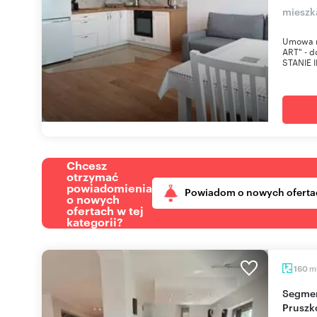
mieszk
Umowa n
ART" - 
STANIE 
Chcesz
otrzymać
powiadomienia
Powiadom o nowych oferta
o nowych
ofertach w tej
kategorii?
m
160
Segment z ogrodem, kominkiem i sauną w
Pruszk