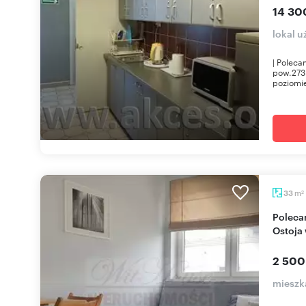
14 30
lokal 
| Poleca
pow.273 
poziomie
m
33
2
Polecam kawalerkę 33 m² na osiedlu Lipowa-
Ostoja
2 500
mieszk