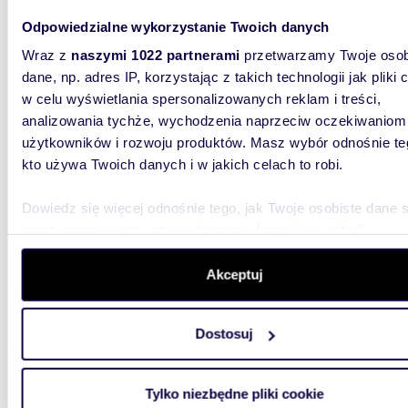
Odpowiedzialne wykorzystanie Twoich danych
Na wynajem przestronny lokal usługowy 61 m² w
centru
Wraz z
naszymi 1022 partnerami
przetwarzamy Twoje osob
dane, np. adres IP, korzystając z takich technologii jak pliki 
5 500
w celu wyświetlania spersonalizowanych reklam i treści,
lokal 
analizowania tychże, wychodzenia naprzeciw oczekiwaniom
użytkowników i rozwoju produktów. Masz wybór odnośnie te
| Oferuj
kto używa Twoich danych i w jakich celach to robi.
przeznac
podróży i
Dowiedz się więcej odnośnie tego, jak Twoje osobiste dane 
przetwarzane oraz ustaw własne preferencje w
sekcji
szczegółów
. W Deklaracji plików cookie możesz zmienić lu
wycofać swoją zgodę w dowolnej chwili.
Akceptuj
Wykorzystujemy pliki cookie do spersonalizowania treści i r
46,2
Dostosuj
aby oferować funkcje społecznościowe i analizować ruch w 
Polecam 2-pokojowe mieszkanie 46 m² z
witrynie. Informacje o tym, jak korzystasz z naszej witryny,
balkon
udostępniamy partnerom społecznościowym, reklamowym i
Tylko niezbędne pliki cookie
analitycznym. Partnerzy mogą połączyć te informacje z inn