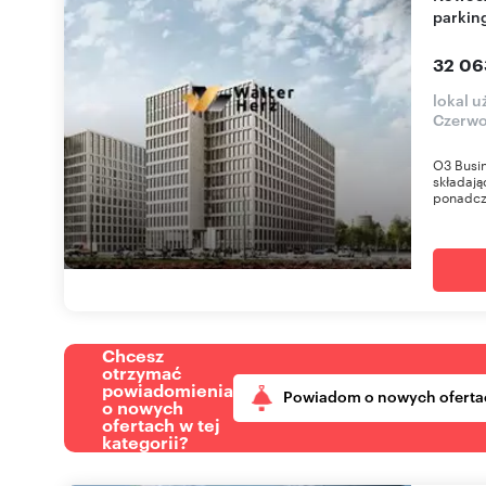
parkin
32 06
lokal 
Czerwo
O3 Busi
składają
ponadcza
Chcesz
otrzymać
powiadomienia
Powiadom o nowych oferta
o nowych
ofertach w tej
kategorii?