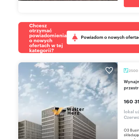
Chcesz
otrzymać
powiadomienia
Powiadom o nowych oferta
o nowych
ofertach w tej
kategorii?
2500
Wynajmę nowoczesny biurowiec klasy A z
przest
160 3
lokal 
Czerwo
O3 Busi
składają