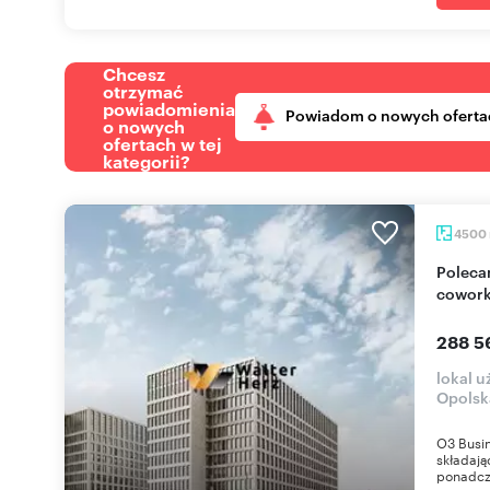
Chcesz
otrzymać
powiadomienia
Powiadom o nowych oferta
o nowych
ofertach w tej
kategorii?
4500
Polecam nowoczesny biurowiec klasy A z
cowork
288 5
lokal u
Opolsk
O3 Busi
składają
ponadcza