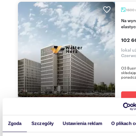
1600
Na wynajem nowoczesny park biurowy klasy A z
elastyc
102 6
lokal 
Czerwo
O3 Busi
składają
ponadcza
Zgoda
Szczegóły
Ustawienia reklam
O plikach c
1400