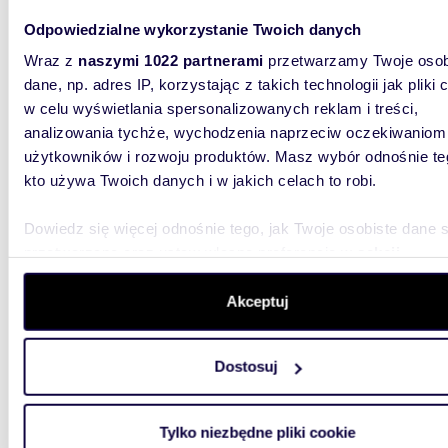
Polecam nowoczesny biurowy lokal 1400 m² w
Krakow
Odpowiedzialne wykorzystanie Twoich danych
Wraz z
naszymi 1022 partnerami
przetwarzamy Twoje osob
89 77
dane, np. adres IP, korzystając z takich technologii jak pliki 
lokal 
w celu wyświetlania spersonalizowanych reklam i treści,
Czerwo
analizowania tychże, wychodzenia naprzeciw oczekiwaniom
użytkowników i rozwoju produktów. Masz wybór odnośnie te
O3 Busi
składają
kto używa Twoich danych i w jakich celach to robi.
ponadcza
Dowiedz się więcej odnośnie tego, jak Twoje osobiste dane 
przetwarzane oraz ustaw własne preferencje w
sekcji
szczegółów
. W Deklaracji plików cookie możesz zmienić lu
wycofać swoją zgodę w dowolnej chwili.
Akceptuj
Wykorzystujemy pliki cookie do spersonalizowania treści i r
1200
Dostosuj
aby oferować funkcje społecznościowe i analizować ruch w 
Na wynajem nowoczesny lokal biurowy 1200 m²
witrynie. Informacje o tym, jak korzystasz z naszej witryny,
w Krak
udostępniamy partnerom społecznościowym, reklamowym i
Tylko niezbędne pliki cookie
analitycznym. Partnerzy mogą połączyć te informacje z inn