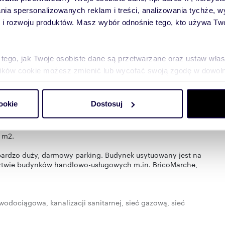
lania spersonalizowanych reklam i treści, analizowania tychże,
 rozwoju produktów. Masz wybór odnośnie tego, kto używa Twoi
 tego, jak Twoje osobiste dane są przetwarzane oraz ustaw wła
plików cookie możesz zmienić lub wycofać swoją zgodę w dowolne
do spersonalizowania treści i reklam, aby oferować funkcje sp
ookie
Dostosuj
ormacje o tym, jak korzystasz z naszej witryny, udostępniamy p
rsku, ul. Lubomirskich 1B.
Partnerzy mogą połączyć te informacje z innymi danymi otrzym
nia z ich usług.
 m2.
t bardzo duży, darmowy parking. Budynek usytuowany jest na
edztwie budynków handlowo-usługowych m.in. BricoMarche,
 wodociągowa, kanalizacji sanitarnej, sieć gazową, sieć