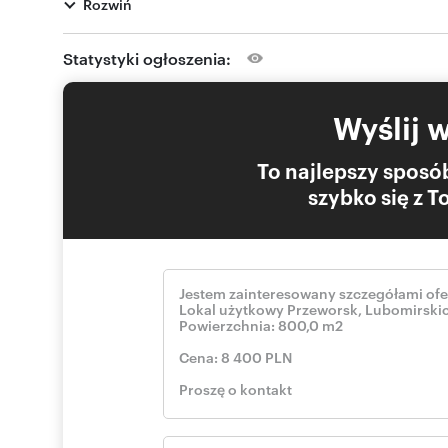
Rozwiń
• Dostępne miejsca pod reklamę
Oferta bezpośrednia od właściciela nieruchomości. Istni
Statystyki ogłoszenia:
*Podana cena jest ceną netto. Niniejsze ogłoszenie nie 
charakter informacyjny.
Wyślij 
To najlepszy sposób
szybko się z 