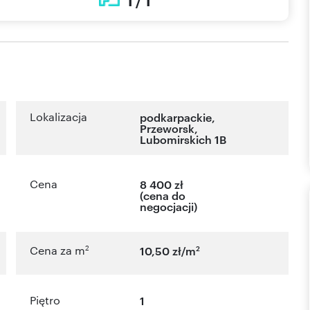
1 / 1
Lokalizacja
podkarpackie
,
Przeworsk
,
Lubomirskich 1B
Cena
8 400 zł
(cena do
negocjacji)
2
2
Cena za m
10,50 zł/m
Piętro
1