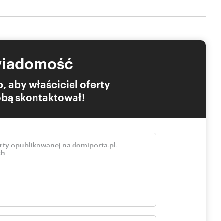
eje możliwość negocjacji.
stanowi oferty w rozumieniu Kodeksu Cywilnego, lecz ma
wiadomość
, aby właściciel oferty
Tobą skontaktował!