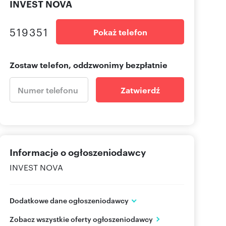
INVEST NOVA
519351
Pokaż telefon
Zostaw telefon, oddzwonimy bezpłatnie
Zatwierdź
Informacje o ogłoszeniodawcy
INVEST NOVA
Dodatkowe dane ogłoszeniodawcy
ul. Przemysłowa 3
Zobacz wszystkie oferty ogłoszeniodawcy
Rzeszów