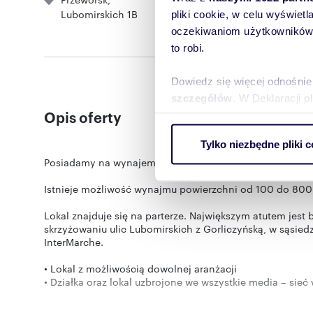
Lubomirskich 1B
pliki cookie, w celu wyświet
oczekiwaniom użytkowników i
to robi.
Dowiedz się więcej odnośnie
szczegółów
. W Deklaracji 
Opis oferty
Wykorzystujemy pliki cookie 
Tylko niezbędne pliki c
ruch w naszej witrynie. Inf
Posiadamy na wynajem lokal handlowo usługowy w Przewo
reklamowym i analitycznym. 
uzyskanymi podczas korzysta
Istnieje możliwość wynajmu powierzchni od 100 do 800
Lokal znajduje się na parterze. Największym atutem jes
skrzyżowaniu ulic Lubomirskich z Gorliczyńską, w sąsi
InterMarche.
• Lokal z możliwością dowolnej aranżacji
• Działka oraz lokal uzbrojone we wszystkie media – sieć
elektryczną i kanalizację deszczową.
• Duży, bezpłatny, przestronny parking przed budynkiem