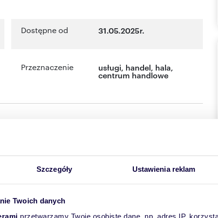
Dostępne od
31.05.2025r.
Przeznaczenie
usługi
,
handel
,
hala
,
centrum handlowe
Okolica:
autobus
Szczegóły
Ustawienia reklam
nie Twoich danych
erami
przetwarzamy Twoje osobiste dane, np. adres IP, korzystaj