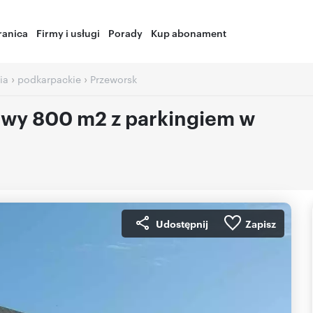
ranica
Firmy i usługi
Porady
Kup abonament
›
›
ia
podkarpackie
Przeworsk
owy 800 m2 z parkingiem w
Udostępnij
Zapisz