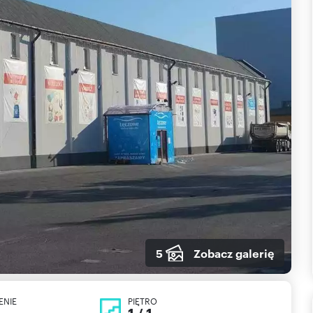
5
Zobacz galerię
ENIE
PIĘTRO