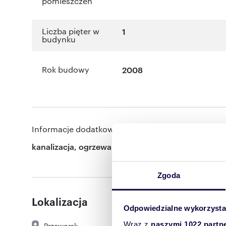
pomieszczeń
Liczba pięter w
1
budynku
Rok budowy
2008
Informacje dodatkowe:
kanalizacja, ogrzewanie, wentylacja
Zgoda
Lokalizacja
Odpowiedzialne wykorzysta
Wraz z
naszymi 1022 partn
Przeworsk
,