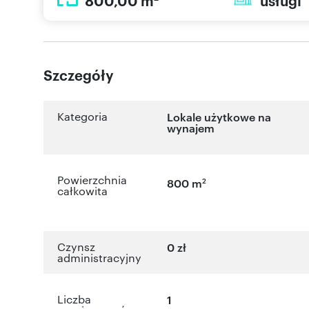
800,00 m
usługi
Szczegóły
Kategoria
Lokale użytkowe na
wynajem
Powierzchnia
2
800 m
całkowita
Czynsz
0 zł
administracyjny
Liczba
1