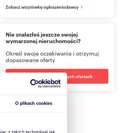
podkarpackie
PL
Zobacz wizytówkę ogłoszeniodawcy
519351
Pokaż telefon
Nie znalazłeś jeszcze swojej
wymarzonej nieruchomości?
Określ swoje oczekiwania i otrzymuj
dopasowane oferty
Powiadom o nowych ofertach
O plikach cookies
ąc z takich technologii jak