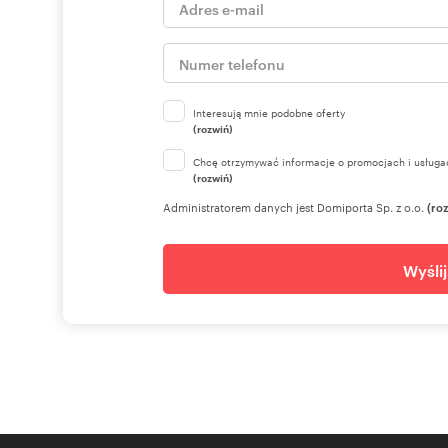
Interesują mnie podobne oferty
(rozwiń)
Chcę otrzymywać informacje o promocjach i usługa
(rozwiń)
Administratorem danych jest Domiporta Sp. z o.o.
(ro
Wyśli