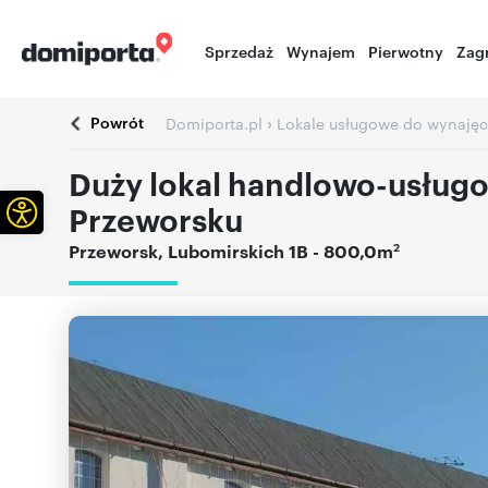
Sprzedaż
Wynajem
Pierwotny
Zag
Powrót
›
Domiporta.pl
Lokale usługowe do wynajęc
Duży lokal handlowo-usług
Otwórz pasek narzędzi
Przeworsku
2
Przeworsk
,
Lubomirskich 1B
- 800,0m