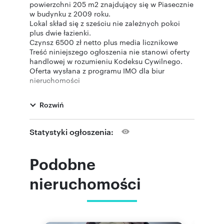
powierzchni 205 m2 znajdujący się w Piasecznie
w budynku z 2009 roku.
Lokal skład się z sześciu nie zależnych pokoi
plus dwie łazienki.
Czynsz 6500 zł netto plus media licznikowe
Treść niniejszego ogłoszenia nie stanowi oferty
handlowej w rozumieniu Kodeksu Cywilnego.
Oferta wysłana z programu IMO dla biur
nieruchomości
Rozwiń
Numer oferty: 18529
Statystyki ogłoszenia:
Nr licencji zawodowej: 1555
Podobne
nieruchomości