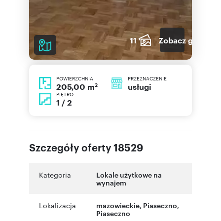
11
Zobacz galerię
POWIERZCHNIA
PRZEZNACZENIE
2
usługi
205,00 m
PIĘTRO
1 / 2
Szczegóły oferty 18529
Kategoria
Lokale użytkowe na
wynajem
Lokalizacja
mazowieckie
,
Piaseczno
,
Piaseczno