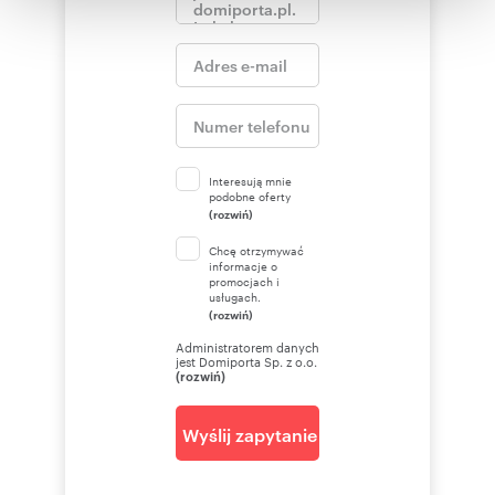
otrzymanymi od Ciebie lub uzyskanymi podczas
korzystania z ich usług.
Interesują mnie
podobne oferty
(rozwiń)
Chcę otrzymywać
informacje o
promocjach i
usługach.
(rozwiń)
Administratorem danych
jest Domiporta Sp. z o.o.
(rozwiń)
Wyślij zapytanie