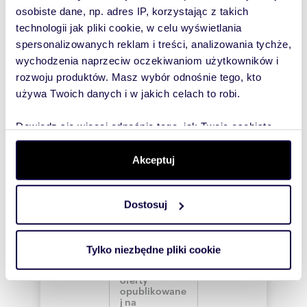
Wyślij
osobiste dane, np. adres IP, korzystając z takich
wiadomość
technologii jak pliki cookie, w celu wyświetlania
spersonalizowanych reklam i treści, analizowania tychże,
To najlepszy
wychodzenia naprzeciw oczekiwaniom użytkowników i
sposób, aby
rozwoju produktów. Masz wybór odnośnie tego, kto
używa Twoich danych i w jakich celach to robi.
właściciel
oferty
Dowiedz się więcej odnośnie tego, jak Twoje osobiste
szybko się z
dane są przetwarzane oraz ustaw własne preferencje w
Tobą
sekcji szczegółów
. W Deklaracji plików cookie możesz
Akceptuj
skontaktował!
zmienić lub wycofać swoją zgodę w dowolnej chwili.
Dostosuj
Wykorzystujemy pliki cookie do spersonalizowania treści
i reklam, aby oferować funkcje społecznościowe i
analizować ruch w naszej witrynie. Informacje o tym, jak
Tylko niezbędne pliki cookie
korzystasz z naszej witryny, udostępniamy partnerom
społecznościowym, reklamowym i analitycznym.
Partnerzy mogą połączyć te informacje z innymi danymi