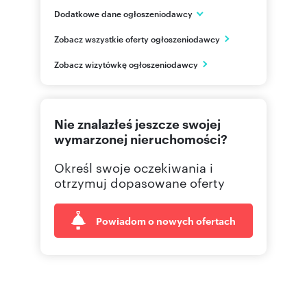
Dodatkowe dane ogłoszeniodawcy
ul. Kościuszki 21
Zobacz wszystkie oferty ogłoszeniodawcy
Piaseczno
mazowieckie
PL
Zobacz wizytówkę ogłoszeniodawcy
22 750
Pokaż telefon
Nie znalazłeś jeszcze swojej
22 750
Pokaż telefon
wymarzonej nieruchomości?
Określ swoje oczekiwania i
otrzymuj dopasowane oferty
Powiadom o nowych ofertach