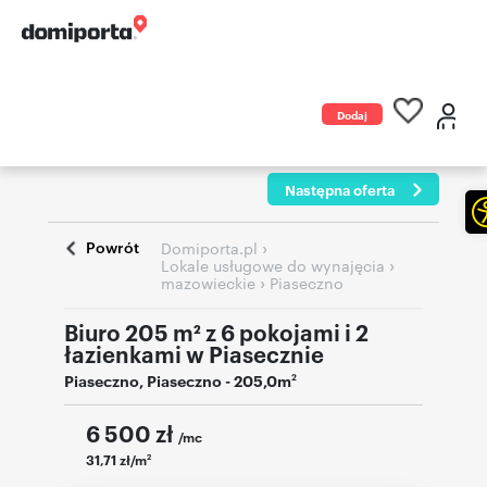
Dodaj
ogłoszenie
Następna oferta
Powrót
›
Domiporta.pl
›
Lokale usługowe do wynajęcia
›
mazowieckie
Piaseczno
Biuro 205 m² z 6 pokojami i 2
łazienkami w Piasecznie
Piaseczno
,
Piaseczno
- 205,0m
2
6 500
zł
/mc
31,71 zł/m
2