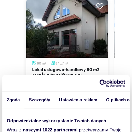
m
zł/m
80
54
800
2
2
Lokal usługowo-handlowy 80 m2
Wynajem biur 800 m² z
z parkingiem - Piaseczno
wypos
4 300 zł
27 24
/mc
lokal użytkowy Piaseczno, Gołków
lokal 
Zgoda
Szczegóły
Ustawienia reklam
O plikach c
Odpowiedzialne wykorzystanie Twoich danych
Wraz z
naszymi 1022 partnerami
przetwarzamy Twoje