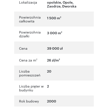
Lokalizacja
opolskie
,
Opole
,
Zaodrze
,
Dworska
Powierzchnia
1 500 m
2
całkowita
Powierzchnia
3 000 m
2
działki
Cena
39 000 zł
Cena za m
26 zł/m
2
2
Liczba
20
pomieszczeń
Liczba pięter w
2
budynku
Rok budowy
2000