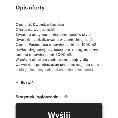
Opis oferty
Opole ul. Dworska/Zaodrze
Oferta na wyłączność!
Świetnie utrzymana nieruchomość w stylu
dworskim zlokalizowana w zachodniej części
Opola. Posiadłość o powierzchni ok. 1500m2,
trzykondygnacyjna z basenem, na ogrodzonym
terenie o powierzchni 3000m2.
W całym obiekcie zachowano spójny dla
wszystkich pomieszczeń styl aranżacji, co daje
efekt jednolitego charakteru nieruchomości.
W bliskiej odległości od istotnych punktów
komunikacyjnych miasta, infrastruktury.
Rozwiń
Układ budynku bliźniaczy po prawej i lewej
stronie, możliwość zamieszkania dwóch
niezależnych rodzin, ogromny potencjał
Statystyki ogłoszenia:
inwestycyjny pod działalność hotelarską, dom
spokojnej starości, siedzibę firmy, klinikę, szkołę,
itp.
Wyślij
Dom posiada trzy kondygnacje: