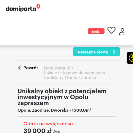
Dodaj
ogłoszenie
Następna oferta
Powrót
›
Domiporta.pl
›
Lokale usługowe do wynajęcia
›
›
opolskie
Opole
Zaodrze
Unikalny obiekt z potencjałem
inwestycyjnym w Opolu
zapraszam
Opole
,
Zaodrze
,
Dworska
- 1500,0m
2
Oferta na wyłączność
39 000
zł
/mc