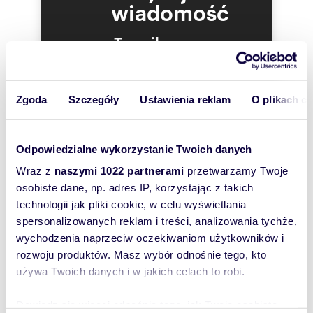
Przyziemie: stanowi dużą otwartą przestrzeń z
wiadomość
salą gier, siłownią, itp.
Piętro I: zaaranżowano duże salony dla gości
To najlepszy
wraz z tarasami, dwie kuchnie (po jednej na
stronę), łazienki.
sposób, aby
Piętro II: zaaranżowano mieszkania i pokoje z
właściciel
balkonami.
oferty
Piętro III: pokoje, pomieszczenia gospodarcze.
Zgoda
Szczegóły
Ustawienia reklam
O plikach c
Na terenie obiektu znajduje się pięć garaży, trzy
szybko się z
w bryle budynku, dwa wolnostojące.
Tobą
Technologia budowy: budynek wzniesiony w
skontaktował!
technologii tradycyjnej murowanej, Porotherm,
Odpowiedzialne wykorzystanie Twoich danych
kryty dachówką karpiówką.
Wraz z
naszymi 1022 partnerami
przetwarzamy Twoje
Wykończenie: okna drewniane; podłogi: płytki
osobiste dane, np. adres IP, korzystając z takich
ceramiczne, ściany: gładzie, sztukateria;, sufity:
sztukateria. Schody wewnętrzne wyłożone
technologii jak pliki cookie, w celu wyświetlania
marmurem, balustrady dekoracyjne wykonane
spersonalizowanych reklam i treści, analizowania tychże,
rzemieślniczo - kute ręcznie.
wychodzenia naprzeciw oczekiwaniom użytkowników i
Media: ogrzewanie i ciepła woda: piec gazowy
rozwoju produktów. Masz wybór odnośnie tego, kto
dwufunkcyjny. Gaz: miejski, kanalizacja,
domofon, TV.
używa Twoich danych i w jakich celach to robi.
Zagospodarowanie terenu: posesja z licznymi
nasadzeniami, monitorowana, ogrodzona
Dowiedz się więcej odnośnie tego, jak Twoje osobiste
częściowo murem z tralkami ozdobnymi, oraz