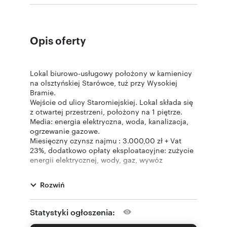
Opis oferty
Lokal biurowo-usługowy położony w kamienicy
na olsztyńskiej Starówce, tuż przy Wysokiej
Bramie.
Wejście od ulicy Staromiejskiej. Lokal składa się
z otwartej przestrzeni, położony na 1 piętrze.
Media: energia elektryczna, woda, kanalizacja,
ogrzewanie gazowe.
Miesięczny czynsz najmu : 3.000,00 zł + Vat
23%, dodatkowo opłaty eksploatacyjne: zużycie
energii elektrycznej, wody, gaz, wywóz
nieczystości wg wskazań liczników.
Lokal idealny na biuro, gabinet lekarski lub inną
Rozwiń
działalność usługową.
Oferta wysłana z systemu SzybkoPlus.
Statystyki ogłoszenia: