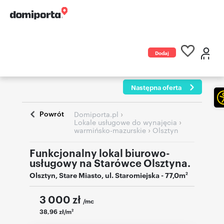
Dodaj
ogłoszenie
Następna oferta
Powrót
›
Domiporta.pl
›
Lokale usługowe do wynajęcia
›
warmińsko-mazurskie
Olsztyn
Funkcjonalny lokal biurowo-
usługowy na Starówce Olsztyna.
Olsztyn
,
Stare Miasto
,
ul. Staromiejska
- 77,0m
2
3 000
zł
/mc
38,96 zł/m
2