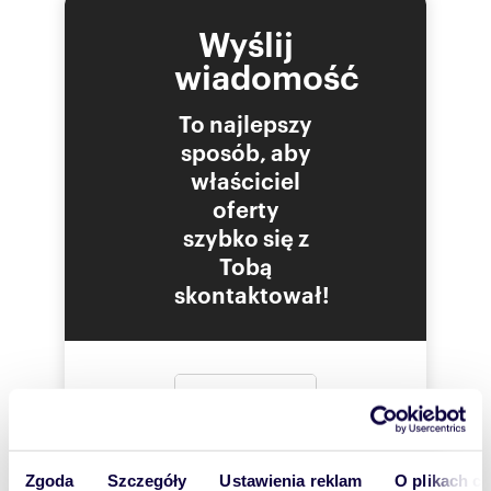
Wyślij
Numer oferty: 15698499
wiadomość
To najlepszy
sposób, aby
właściciel
oferty
szybko się z
Tobą
skontaktował!
Zgoda
Szczegóły
Ustawienia reklam
O plikach c