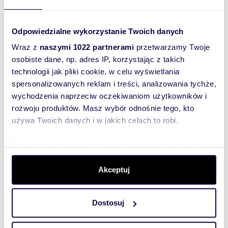
Odpowiedzialne wykorzystanie Twoich danych
Wraz z
naszymi 1022 partnerami
przetwarzamy Twoje
osobiste dane, np. adres IP, korzystając z takich
technologii jak pliki cookie, w celu wyświetlania
spersonalizowanych reklam i treści, analizowania tychże,
Interesują mnie
wychodzenia naprzeciw oczekiwaniom użytkowników i
podobne oferty
rozwoju produktów. Masz wybór odnośnie tego, kto
(rozwiń)
używa Twoich danych i w jakich celach to robi.
Chcę otrzymywać
informacje o
promocjach i
Dowiedz się więcej odnośnie tego, jak Twoje osobiste
usługach.
(rozwiń)
dane są przetwarzane oraz ustaw własne preferencje w
sekcji szczegółów
. W Deklaracji plików cookie możesz
Akceptuj
Administratorem danych
jest Domiporta Sp. z o.o.
zmienić lub wycofać swoją zgodę w dowolnej chwili.
(rozwiń)
Dostosuj
Wykorzystujemy pliki cookie do spersonalizowania treści
Wyślij zapytanie
i reklam, aby oferować funkcje społecznościowe i