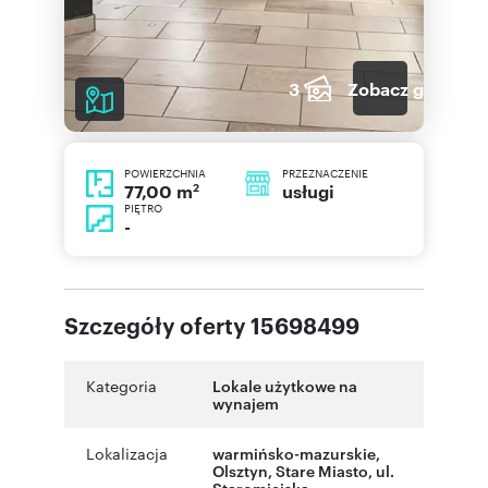
3
Zobacz galerię
POWIERZCHNIA
PRZEZNACZENIE
2
usługi
77,00 m
PIĘTRO
-
Szczegóły oferty 15698499
Kategoria
Lokale użytkowe na
wynajem
Lokalizacja
warmińsko-mazurskie
,
Olsztyn
,
Stare Miasto
,
ul.
Staromiejska