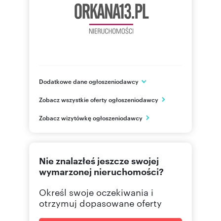
Dodatkowe dane ogłoszeniodawcy
ul. Władysława Orkana 13
Zobacz wszystkie oferty ogłoszeniodawcy
Olsztyn
warmińsko-mazurskie
PL
Zobacz wizytówkę ogłoszeniodawcy
604497
Pokaż telefon
Nie znalazłeś jeszcze swojej
wymarzonej nieruchomości?
Określ swoje oczekiwania i
otrzymuj dopasowane oferty