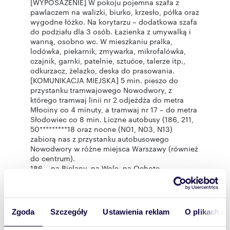
[WYPOSAŻENIE] W pokoju pojemna szafa z
pawlaczem na walizki, biurko, krzesło, półka oraz
wygodne łóżko. Na korytarzu – dodatkowa szafa
do podziału dla 3 osób. Łazienka z umywalką i
wanną, osobno wc. W mieszkaniu pralka,
lodówka, piekarnik, zmywarka, mikrofalówka,
czajnik, garnki, patelnie, sztućce, talerze itp.,
odkurzacz, żelazko, deska do prasowania.
[KOMUNIKACJA MIEJSKA] 5 min. pieszo do
przystanku tramwajowego Nowodwory, z
którego tramwaj linii nr 2 odjeżdża do metra
Młociny co 4 minuty, a tramwaj nr 17 – do metra
Słodowiec co 8 min. Liczne autobusy (186, 211,
50*********18 oraz nocne (N01, N03, N13)
zabiorą nas z przystanku autobusowego
Nowodwory w różne miejsca Warszawy (również
do centrum).
186 – na Bielany, na Wolę, na Ochotę,
509 – na Żerań, Pragę Północ, Gocław,
516 - na Żerań,
518 – na metro Marymont, pl. Wilsona, Dworzec
Gdański, Krakowskie Przedmieście, pl. Trzech
Zgoda
Szczegóły
Ustawienia reklam
O plikach c
Krzyży.
Dodatkowo autobus 211 – spod bloku na Żerań, a