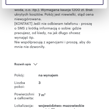
sąsiedztwo.
korzystasz z naszej witryny, udostępniamy partnerom
[OPŁATY] 800 zł + 300 zł opłaty (prąd, Internet,
społecznościowym, reklamowym i analitycznym.
woda, c.o. itp.). Wymagana kaucja 1200 zł. Brak
Partnerzy mogą połączyć te informacje z innymi danymi
ukrytych kosztów. Pokój jest niewielki, stąd cena
otrzymanymi od Ciebie lub uzyskanymi podczas
niewygórowana.
[KONTAKT] Jeśli nie odbieram telefonu - proszę
korzystania z ich usług.
o SMS z krótką informacją o sobie: gdzie
pracujesz, od kiedy, na jak długo chcesz
wynająć itp.
Nie współpracuję z agencjami i proszę, aby do
mnie nie dzwoniły.
Rozwiń opis
Pokój:
na wynajem
Liczba
3
pokoi:
Powierzchni
7 m
2
a całkowita:
Lokalizacja:
województwo:
mazowieckie