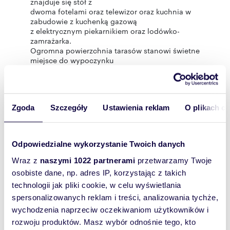
znajduje się stół z
dwoma fotelami oraz telewizor oraz kuchnia w
zabudowie z kuchenką gazową
z elektrycznym piekarnikiem oraz lodówko-
zamrażarka.
Ogromna powierzchnia tarasów stanowi świetne
miejsce do wypoczynku
w ciągu dnia i wieczorem.
Łazienka o powierzchni 4,70 m² wyposażona w
nowoczesną kabinę
prysznicową, automatyczną pralkę i umywalkę z
Zgoda
Szczegóły
Ustawienia reklam
O plikach c
lustrem oraz szafkami
łazienkowymi.
Przedpokój o powierzchni 10 m² - w przedpokoju
znajduje się duża szafa
Odpowiedzialne wykorzystanie Twoich danych
na garderobę z lustrem.
Miejsce postojowe naziemne monitorowane
Wraz z
naszymi 1022 partnerami
przetwarzamy Twoje
całodobowe w najbliższej okolicy
osobiste dane, np. adres IP, korzystając z takich
na życzenie 180 zł .
technologii jak pliki cookie, w celu wyświetlania
Wykończenie Pomieszczeń i zabezpieczenia
Mieszkanie odświeżone. We wszystkich
spersonalizowanych reklam i treści, analizowania tychże,
pokojach są panele podłogowe, a
wychodzenia naprzeciw oczekiwaniom użytkowników i
kuchnia i łazienka wykończone są w terakocie. W
rozwoju produktów. Masz wybór odnośnie tego, kto
mieszkaniu jest