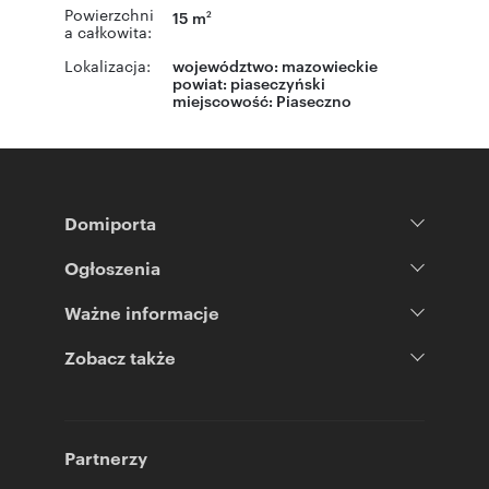
Powierzchni
15 m
2
a całkowita:
Lokalizacja:
województwo:
mazowieckie
powiat:
piaseczyński
miejscowość:
Piaseczno
Domiporta
Ogłoszenia
Ważne informacje
Zobacz także
Partnerzy