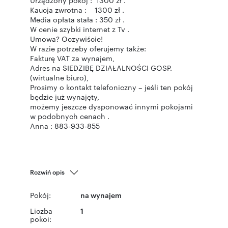
Urządzony pokój : 1300 zł .
Kaucja zwrotna : 1300 zł .
Media opłata stała : 350 zł .
W cenie szybki internet z Tv .
Umowa? Oczywiście!
W razie potrzeby oferujemy także:
Fakturę VAT za wynajem,
Adres na SIEDZIBĘ DZIAŁALNOŚCI GOSP.
(wirtualne biuro),
Prosimy o kontakt telefoniczny – jeśli ten pokój
będzie już wynajęty,
możemy jeszcze dysponować innymi pokojami
w podobnych cenach .
Anna : 883-933-855
Rozwiń opis
Pokój:
na wynajem
Liczba
1
pokoi: