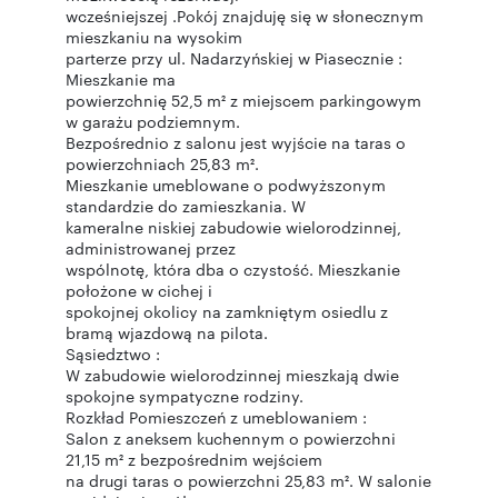
wcześniejszej .Pokój znajduję się w słonecznym
mieszkaniu na wysokim
parterze przy ul. Nadarzyńskiej w Piasecznie :
Mieszkanie ma
powierzchnię 52,5 m² z miejscem parkingowym
w garażu podziemnym.
Bezpośrednio z salonu jest wyjście na taras o
powierzchniach 25,83 m².
Mieszkanie umeblowane o podwyższonym
standardzie do zamieszkania. W
kameralne niskiej zabudowie wielorodzinnej,
administrowanej przez
wspólnotę, która dba o czystość. Mieszkanie
położone w cichej i
spokojnej okolicy na zamkniętym osiedlu z
bramą wjazdową na pilota.
Sąsiedztwo :
W zabudowie wielorodzinnej mieszkają dwie
spokojne sympatyczne rodziny.
Rozkład Pomieszczeń z umeblowaniem :
Salon z aneksem kuchennym o powierzchni
21,15 m² z bezpośrednim wejściem
na drugi taras o powierzchni 25,83 m². W salonie