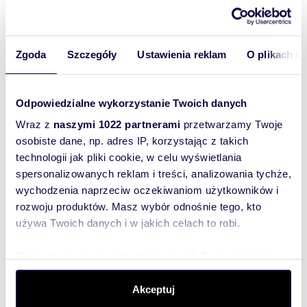
przedpokoju, łazience - terakota.
W całym mieszkaniu zainstalowane oświetlenie
LED - wymieniona instalacja elektryczna.
Łazienka z oknem wyposażona w kabinę
Zgoda
Szczegóły
Ustawienia reklam
O plikach c
prysznicową.
W kuchni - lodówka, zmywarka, płyta
indukcyjna, pralka.
Odpowiedzialne wykorzystanie Twoich danych
Zapraszamy studentów i osoby pracujące.
Wraz z
naszymi 1022 partnerami
przetwarzamy Twoje
SERDECZNIE POLECAMY!
osobiste dane, np. adres IP, korzystając z takich
więcej naszych ofert znajdziesz na stronie:
technologii jak pliki cookie, w celu wyświetlania
www.pryzmatnieruchomosci.pl
spersonalizowanych reklam i treści, analizowania tychże,
wychodzenia naprzeciw oczekiwaniom użytkowników i
Biuro Nieruchomości "PRYZMAT"
tel. 89 674 04 94
rozwoju produktów. Masz wybór odnośnie tego, kto
kom. 503397360
używa Twoich danych i w jakich celach to robi.
email: biuro@marzdom.pl
Dowiedz się więcej odnośnie tego, jak Twoje osobiste
dane są przetwarzane oraz ustaw własne preferencje w
Oferta wysłana z programu dla biur
sekcji szczegółów
. W Deklaracji plików cookie możesz
Akceptuj
nieruchomości ASARI CRM (asaricrm.com)
zmienić lub wycofać swoją zgodę w dowolnej chwili.