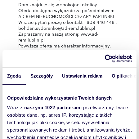
Dom znajduje się w spokojnej okolicy
Oferta dostępna wyłącznie za pośrednictwem
AD REM NIERUCHOMOŚCI CEZARY PAPLIŃSKI
W razie pytań proszę o kontakt - 609 446 446 ,
bohdan.sydorenko@ad-rem.lublin.pl
Zapraszamy na naszą stronę: www.ad-
rem.lublin.pl
Powyższa oferta ma charakter informacyjny,
może podlegać aktualizacji i nie stanowi oferty
handlowej w rozumieniu art. 66 §1 kodeksu
cywilnego oraz innych właściwych przepisów
prawnych.
Zgoda
Szczegóły
Ustawienia reklam
O plikach c
Rozwiń opis
Odpowiedzialne wykorzystanie Twoich danych
Wraz z
naszymi 1022 partnerami
przetwarzamy Twoje
Pokój:
na wynajem
osobiste dane, np. adres IP, korzystając z takich
Powierzchni
10 m
2
technologii jak pliki cookie, w celu wyświetlania
a całkowita:
spersonalizowanych reklam i treści, analizowania tychże,
Lokalizacja:
województwo:
lubelskie
powiat:
wychodzenia naprzeciw oczekiwaniom użytkowników i