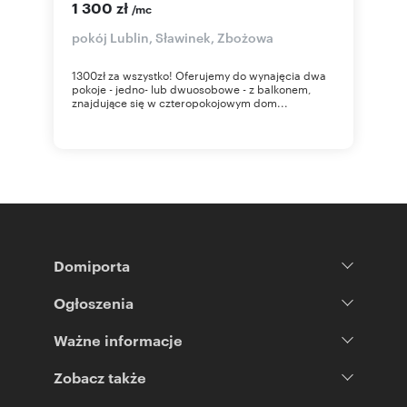
1 300 zł
/mc
pokój Lublin, Sławinek, Zbożowa
1300zł za wszystko! Oferujemy do wynajęcia dwa
pokoje - jedno- lub dwuosobowe - z balkonem,
znajdujące się w czteropokojowym dom...
Domiporta
Ogłoszenia
Ważne informacje
Zobacz także