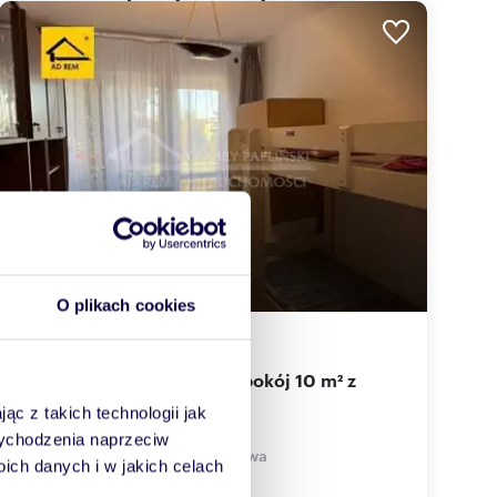
O plikach cookies
10
m
130
zł/m
2
2
Na wynajem przestronny pokój 10 m² z
balkonem w Lublinie
ąc z takich technologii jak
1 300 zł
/mc
 wychodzenia naprzeciw
pokój Lublin, Sławinek, Zbożowa
ch danych i w jakich celach