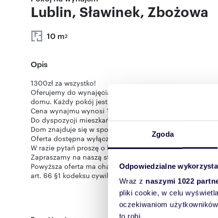
Lublin, Sławinek, Zbożowa
10 m
2
Opis
1300zł za wszystko!
Oferujemy do wynajęcia dwa pokoje - jedno- lub dwuos
domu. Każdy pokój jest, dobrze doświetlony i zapewnia
Cena wynajmu wynosi 1300 zł za pokój i obejmuje wszyst
Do dyspozycji mieszkańców jest duża, wspólna świetlica,
Dom znajduje się w spokojnej okolicy
Zgoda
Oferta dostępna wyłącznie za pośrednictwem AD REM
W razie pytań proszę o kontakt - 609 446 446 , bohdan.
Zapraszamy na naszą stronę: www.ad-rem.lublin.pl
Powyższa oferta ma charakter informacyjny, może podlega
Odpowiedzialne wykorzysta
art. 66 §1 kodeksu cywilnego oraz innych właściwych p
Wraz z
naszymi 1022 partn
pliki cookie, w celu wyświet
oczekiwaniom użytkowników i
to robi.