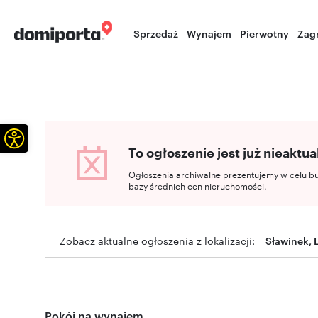
Sprzedaż
Wynajem
Pierwotny
Zag
Otwórz pasek narzędzi
To ogłoszenie jest już nieaktua
Ogłoszenia archiwalne prezentujemy w celu b
bazy średnich cen nieruchomości.
Zobacz aktualne ogłoszenia z lokalizacji:
Sławinek, L
Pokój na wynajem