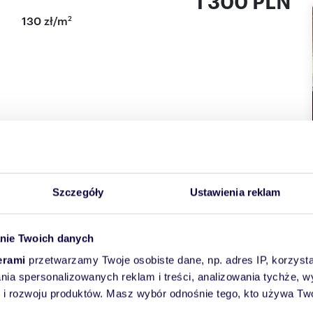
1 300 PLN
2
130 zł/m
obowe - z balkonem, znajdujące się w czteropokojowym
 komfortowe warunki do mieszkania
kie opłaty (media, woda itp.)
 a także ogród
Szczegóły
Ustawienia reklam
 NIERUCHOMOŚCI CEZARY PAPLIŃSKI
sydorenko@ad-rem.lublin.pl
ć aktualizacji i nie stanowi oferty handlowej w rozumieniu
nie Twoich danych
rzepisów prawnych.
erami
przetwarzamy Twoje osobiste dane, np. adres IP, korzystaj
lania spersonalizowanych reklam i treści, analizowania tychże,
 rozwoju produktów. Masz wybór odnośnie tego, kto używa Twoi