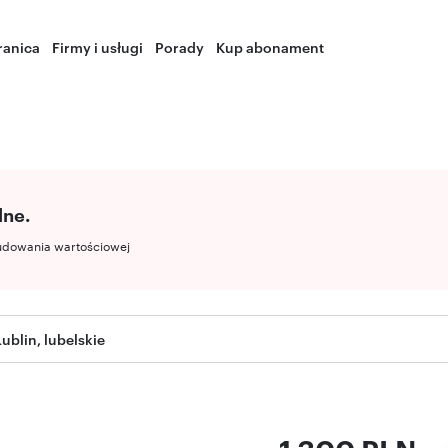
ranica
Firmy i usługi
Porady
Kup abonament
lne.
udowania wartościowej
ublin, lubelskie